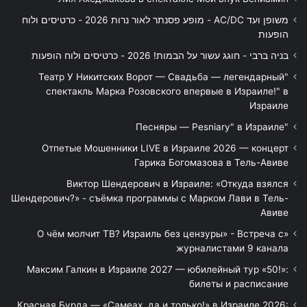
משופן ועד AC/DC - מופע פסנתר לאור נרות 2026 - כרטיסים ולוח
הופעות
בניה ברבי - חוגג עשור על הבמות! 2026 - כרטיסים ולוח הופעות
"Театр У Никитских Ворот — Свадьба — легендарный
спектакль Марка Розовского впервые в Израиле!" в
Израиле
"Песняры — Pesniary" в Израиле
Отпетые Мошенники LIVE в Израиле 2026 — концерт
Гарика Богомазова в Тель-Авиве
Виктор Шендерович в Израиле: «Откуда взялся
Шендерович?» - съёмка программы с Марком Лави в Тель-
Авиве
«О чём молчит ТВ? Израиль без цензуры» - Встреча с
журналистами 9 канала
Максим Галкин в Израиле 2027 — юбилейный тур «50!»:
билеты и расписание
Красная Бурда — «Самеах, да и только!» в Израиле 2026: