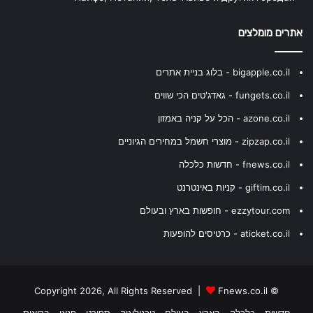
אתרים מומלצים
bigapple.co.il - בלוג בניית אתרים
fungets.co.il - גאדג'טים הכי שווים
azone.co.il - הכל על קניה באמזון
zipzap.co.il - מוצרי חשמל במחירים הגיוניים
fnews.co.il - חדשות כלכלה
giftim.co.il - קניות באינטרנט
ezzytour.com - חופשות בארץ ובעולם
aticket.co.il - כרטיסים להופעות
Fnews.co.il
© Copyright 2026, All Rights Reserved |
חדשות
כלכלה
בארץ
בעולם
טכנולוגיה
ספורט
פנאי
בריאות