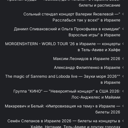
билеты и расписание
"Сольный стендап концерт Валерии Яковлевой —
Расслабься так у всех!" в Израиле
"Даниил Спиваковский и Ольга Прокофьева в комедии
Взрослые игры" в Израиле
MORGENSHTERN - WORLD TOUR '26 в Израиле — концерты
в Тель-Авиве и Хайфе
Максим Леонидов в Израиле 2026
Александр Филиппенко в Израиле
"The magic of Sanremo and Loboda live — Звуки моря 2026"
в Израиле
Группа "КИНО" — "Невероятный концерт" в США 2026:
Лос-Анджелес и Майами
Макаревич и Белый: «Импровизация на тему» в Израиле —
билеты 2026
Семён Слепаков в Израиле 2026 — билеты на концерты в
Хайфе, Нетании, Тель-Авиве и других городах