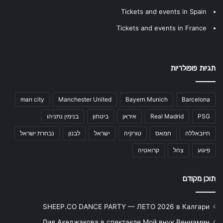
Tickets and events in Spain
Tickets and events in France
תגיות פופולריות
man city
Manchester United
Bayern Munich
Barcelona
PSG
Real Madrid
איראן
ביטחון
בנימין נתניהו
חיזבאללה
חמאס
טורקיה
ישראל
לבנון
נבחרת ישראל
פיגוע
צהל
קרואטיה
תוכן מקודם
SHEEP.CO DANCE PARTY — ЛЕТО 2026 в Калгари
Лия Ахеджакова в спектакле Мой внук Вениамин