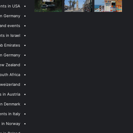
ents in USA
 in Germany
 and events
s in Israel
ab Emirates
 in Germany
New Zealand
outh Africa
hweizerland
 in Austria
 in Denmark
nts in Italy
s in Norway