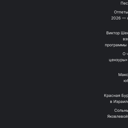
Отпеты
2026 — 
Виктор Шен
вз
программы 
«О
цензуры»
Макс
юб
Красная Бур
в Израил
"Сольн
Яковлевой 