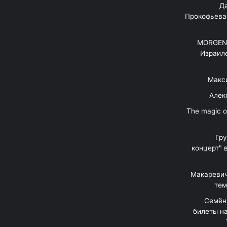
"Д
Прокофьева
MORGENS
Израил
Макс
Алек
"The magic 
Гр
концерт" 
Макаревич
тем
Семён
билеты на