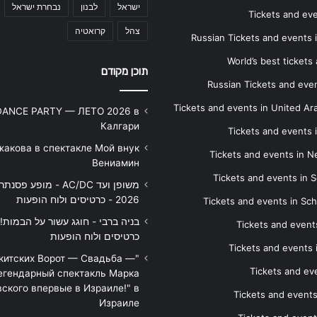
ישראל
לבנון
נבחרת ישראל
Tickets and ev
צהל
קרואטיה
Russian Tickets and events
World’s best tickets
תוכן מקודם
Russian Tickets and event
Tickets and events in United Ar
DANCE PARTY — ЛЕТО 2026 в
Калгари
Tickets and events
жакова в спектакле Мой внук
Tickets and events in 
Вениамин
Tickets and events in S
משופן ועד AC/DC - מופע 
2026 - כרטיסים ולוח הופעות
Tickets and events in Sc
Tickets and events
כרטיסים ולוח הופעות
Tickets and events
икитских Ворот — Свадьба —
Tickets and eve
егендарный спектакль Марка
ского впервые в Израиле!" в
Tickets and event
Израиле