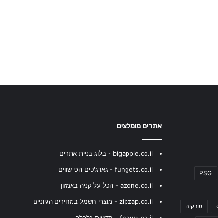
אתרים מומלצים
bigapple.co.il - בלוג בניית אתרים
fungets.co.il - גאדג'טים הכי שווים
PSG
azone.co.il - הכל על קניה באמזון
zipzap.co.il - מוצרי חשמל במחירים הגיוניים
טורקיה
fnews.co.il - חדשות כלכלה