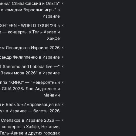
аниил Спиваковский и Ольга
 в комедии Взрослые игры" в
Израиле
HTERN - WORLD TOUR '26 в
е — концерты в Тель-Авиве и
Хайфе
им Леонидов в Израиле 2026
сандр Филиппенко в Израиле
of Sanremo and Loboda live —
Звуки моря 2026" в Израиле
уппа "КИНО" — "Невероятный
в США 2026: Лос-Анджелес и
Майами
 и Белый: «Импровизация на
у» в Израиле — билеты 2026
 Слепаков в Израиле 2026 —
 концерты в Хайфе, Нетании,
Тель-Авиве и других городах