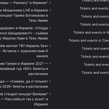
Tickets and event
"Песняры — Pesniary" в Израиле
Tickets and event
е Мошенники LIVE в Израиле
концерт Гарика Богомазова в
Tickets and events
Тель-Авиве
Tickets and events
дерович в Израиле: «Откуда
Tickets and events in 
ялся Шендерович?» - съёмка
с Марком Лави в Тель-Авиве
Tickets and events in Cze
 чём молчит ТВ? Израиль без
Tickets and event
 - Встреча с журналистами 9
канала
Tickets and event
им Галкин в Израиле 2027 —
Tickets and even
илейный тур «50!»: билеты и
Tickets and event
расписание
да — «Самеах, да и только!»
е 2026: билеты и расписание
ый стендап концерт Валерии
— Расслабься так у всех!" в
Израиле