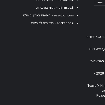
פיגוע
giftim.co.il - קניות באינטרנט
ezzytour.com - חופשות בארץ ובעולם
aticket.co.il - כרטיסים להופעות
SHEEP.CO 
Лия Ахед
פסנתר לאור נרות
בניה ברבי - חוגג עשור על הבמות! 2026 -
"Театр У Н
л
Розов