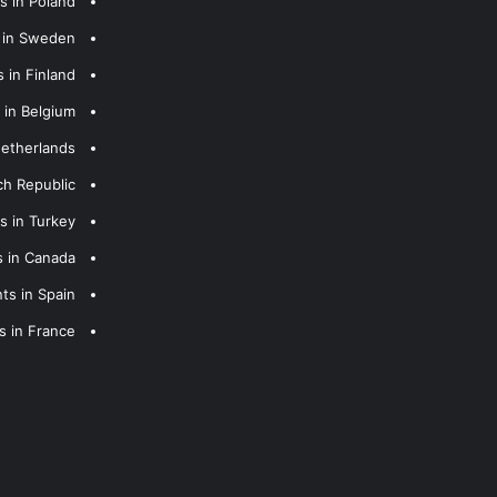
s in Poland
s in Sweden
 in Finland
 in Belgium
Netherlands
ch Republic
s in Turkey
s in Canada
ts in Spain
s in France