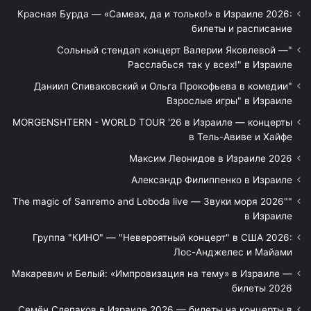
Красная Бурда — «Самеах, да и только!» в Израиле 2026:
билеты и расписание
"Сольный стендап концерт Валерии Яковлевой —
Расслабься так у всех!" в Израиле
"Даниил Спиваковский и Ольга Прокофьева в комедии
Взрослые игры" в Израиле
MORGENSHTERN - WORLD TOUR '26 в Израиле — концерты
в Тель-Авиве и Хайфе
Максим Леонидов в Израиле 2026
Александр Филиппенко в Израиле
"The magic of Sanremo and Loboda live — Звуки моря 2026"
в Израиле
Группа "КИНО" — "Невероятный концерт" в США 2026:
Лос-Анджелес и Майами
Макаревич и Белый: «Импровизация на тему» в Израиле —
билеты 2026
Семён Слепаков в Израиле 2026 — билеты на концерты в