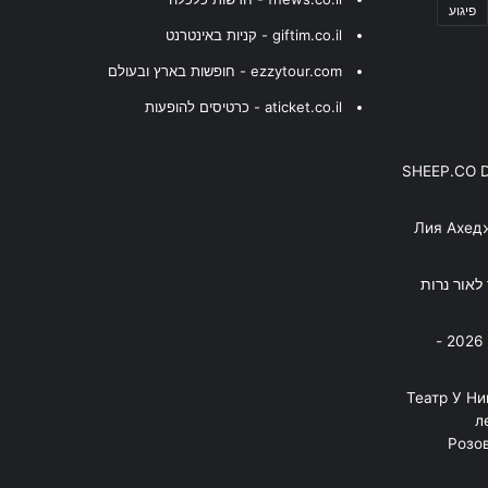
פיגוע
giftim.co.il - קניות באינטרנט
ezzytour.com - חופשות בארץ ובעולם
aticket.co.il - כרטיסים להופעות
SHEEP.CO 
Лия Ахед
פסנתר לאור נרות
בניה ברבי - חוגג עשור על הבמות! 2026 -
"Театр У Н
л
Розов