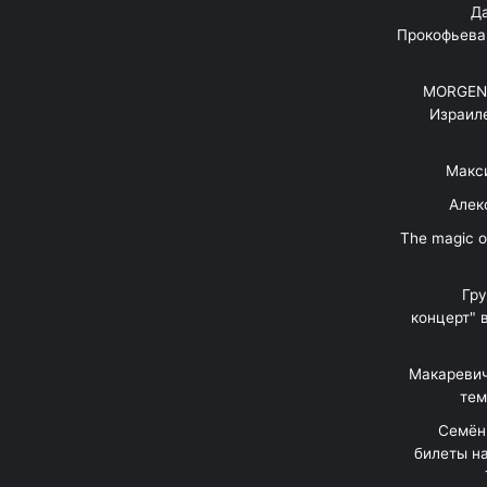
"Д
Прокофьева
MORGENS
Израил
Макс
Алек
"The magic 
Гр
концерт" 
Макаревич
тем
Семён
билеты на