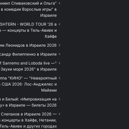
аниил Спиваковский и Ольга
 в комедии Взрослые игры" в
Израиле
HTERN - WORLD TOUR '26 в
е — концерты в Тель-Авиве и
Хайфе
им Леонидов в Израиле 2026
сандр Филиппенко в Израиле
of Sanremo and Loboda live —
Звуки моря 2026" в Израиле
уппа "КИНО" — "Невероятный
в США 2026: Лос-Анджелес и
Майами
 и Белый: «Импровизация на
у» в Израиле — билеты 2026
 Слепаков в Израиле 2026 —
 концерты в Хайфе, Нетании,
Тель-Авиве и других городах