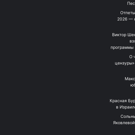
Отпеты
2026 — 
Виктор Шен
вз
программы 
«О
цензуры»
Макс
юб
Красная Бур
в Израил
"Сольн
Яковлевой 