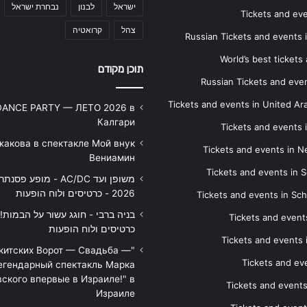
ישראל
לבנון
נבחרת ישראל
Tickets and ev
צהל
קרואטיה
Russian Tickets and events
World’s best tickets
תוכן מקודם
Russian Tickets and event
Tickets and events in United Ar
DANCE PARTY — ЛЕТО 2026 в
Калгари
Tickets and events
жакова в спектакле Мой внук
Tickets and events in 
Вениамин
Tickets and events in S
משופן ועד AC/DC - מופע 
2026 - כרטיסים ולוח הופעות
Tickets and events in Sc
Tickets and events
כרטיסים ולוח הופעות
Tickets and events
икитских Ворот — Свадьба —
Tickets and eve
егендарный спектакль Марка
ского впервые в Израиле!" в
Tickets and event
Израиле