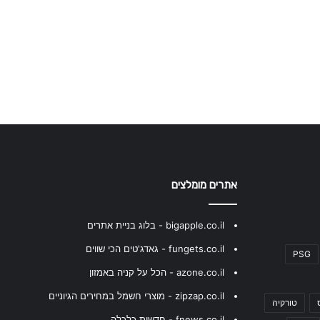
אתרים מומלצים
bigapple.co.il - בלוג בניית אתרים
fungets.co.il - גאדג'טים הכי שווים
PSG
azone.co.il - הכל על קניה באמזון
zipzap.co.il - מוצרי חשמל במחירים הגיוניים
טורקיה
fnews.co.il - חדשות כלכלה