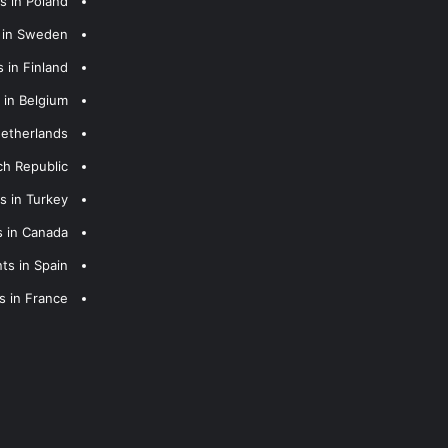
s in Poland
s in Sweden
 in Finland
 in Belgium
Netherlands
ch Republic
s in Turkey
s in Canada
ts in Spain
s in France