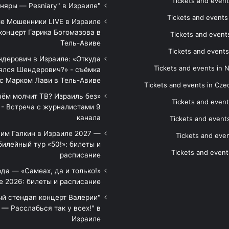
Tickets and event
"Песняры — Pesniary" в Израиле
Tickets and event
е Мошенники LIVE в Израиле
концерт Гарика Богомазова в
Tickets and events
Тель-Авиве
Tickets and events
дерович в Израиле: «Откуда
Tickets and events in 
ялся Шендерович?» - съёмка
с Марком Лави в Тель-Авиве
Tickets and events in Cze
 чём молчит ТВ? Израиль без
Tickets and event
 - Встреча с журналистами 9
канала
Tickets and event
им Галкин в Израиле 2027 —
Tickets and even
илейный тур «50!»: билеты и
Tickets and event
расписание
да — «Самеах, да и только!»
е 2026: билеты и расписание
ый стендап концерт Валерии
— Расслабься так у всех!" в
Израиле