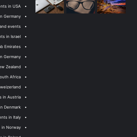
ents in USA
 in Germany
 and events
s in Israel
ab Emirates
 in Germany
New Zealand
outh Africa
hweizerland
 in Austria
 in Denmark
nts in Italy
s in Norway