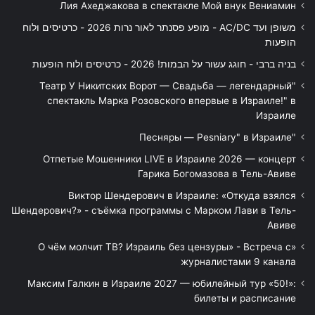
Лия Ахеджакова в спектакле Мой внук Вениамин
משופן ועד AC/DC - מופע פסנתר לאור נרות 2026 - כרטיסים ולוח
הופעות
בניה ברבי - חוגג עשור על הבמות! 2026 - כרטיסים ולוח הופעות
"Театр У Никитских Ворот — Свадьба — легендарный
спектакль Марка Розовского впервые в Израиле!" в
Израиле
"Песняры — Pesniary" в Израиле
Отпетые Мошенники LIVE в Израиле 2026 — концерт
Гарика Богомазова в Тель-Авиве
Виктор Шендерович в Израиле: «Откуда взялся
Шендерович?» - съёмка программы с Марком Лави в Тель-
Авиве
«О чём молчит ТВ? Израиль без цензуры» - Встреча с
журналистами 9 канала
Максим Галкин в Израиле 2027 — юбилейный тур «50!»:
билеты и расписание