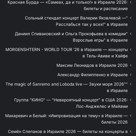
Красная Бурда — «Самеах, да и только!» в Израиле 2026:
билеты и расписание
"Сольный стендап концерт Валерии Яковлевой —
Расслабься так у всех!" в Израиле
"Даниил Спиваковский и Ольга Прокофьева в комедии
Взрослые игры" в Израиле
MORGENSHTERN - WORLD TOUR '26 в Израиле — концерты
в Тель-Авиве и Хайфе
Максим Леонидов в Израиле 2026
Александр Филиппенко в Израиле
"The magic of Sanremo and Loboda live — Звуки моря 2026"
в Израиле
Группа "КИНО" — "Невероятный концерт" в США 2026:
Лос-Анджелес и Майами
Макаревич и Белый: «Импровизация на тему» в Израиле —
билеты 2026
Семён Слепаков в Израиле 2026 — билеты на концерты в