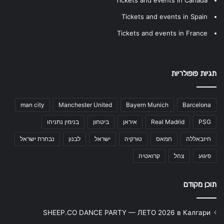
Tickets and events in Canada
Tickets and events in Spain
Tickets and events in France
תגיות פופולריות
man city
Manchester United
Bayern Munich
Barcelona
PSG
Real Madrid
איראן
ביטחון
בנימין נתניהו
חיזבאללה
חמאס
טורקיה
ישראל
לבנון
נבחרת ישראל
פיגוע
צהל
קרואטיה
תוכן מקודם
SHEEP.CO DANCE PARTY — ЛЕТО 2026 в Калгари