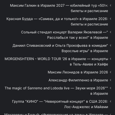
Максим Галкин в Израиле 2027 — юбилейный тур «50!»:
билеты и расписание
Красная Бурда — «Самеах, да и только!» в Израиле 2026:
билеты и расписание
"Сольный стендап концерт Валерии Яковлевой —
Расслабься так у всех!" в Израиле
"Даниил Спиваковский и Ольга Прокофьева в комедии
Взрослые игры" в Израиле
MORGENSHTERN - WORLD TOUR '26 в Израиле — концерты
в Тель-Авиве и Хайфе
Максим Леонидов в Израиле 2026
Александр Филиппенко в Израиле
"The magic of Sanremo and Loboda live — Звуки моря 2026"
в Израиле
Группа "КИНО" — "Невероятный концерт" в США 2026:
Лос-Анджелес и Майами
Макаревич и Белый: «Импровизация на тему» в Израиле —