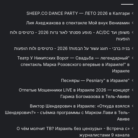
SHEEP.CO DANCE PARTY — ЛЕТО 2026 в Калгари
Лия Ахеджакова в спектакле Мой внук Вениамин
משופן ועד AC/DC - מופע פסנתר לאור נרות 2026 - כרטיסים ולוח
הופעות
בניה ברבי - חוגג עשור על הבמות! 2026 - כרטיסים ולוח הופעות
"Театр У Никитских Ворот — Свадьба — легендарный
спектакль Марка Розовского впервые в Израиле!" в
Израиле
"Песняры — Pesniary" в Израиле
Отпетые Мошенники LIVE в Израиле 2026 — концерт
Гарика Богомазова в Тель-Авиве
Виктор Шендерович в Израиле: «Откуда взялся
Шендерович?» - съёмка программы с Марком Лави в Тель-
Авиве
«О чём молчит ТВ? Израиль без цензуры» - Встреча с
журналистами 9 канала