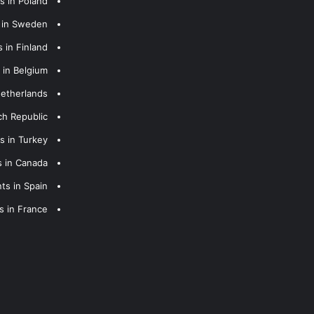
s in Poland
s in Sweden
 in Finland
 in Belgium
Netherlands
ch Republic
s in Turkey
s in Canada
ts in Spain
s in France