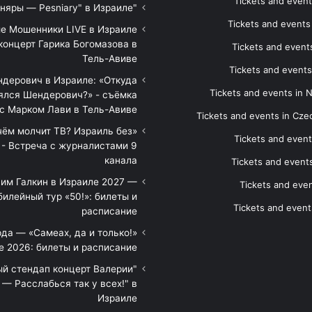
Tickets and event
"Песняры — Pesniary" в Израиле
Tickets and event
е Мошенники LIVE в Израиле
концерт Гарика Богомазова в
Tickets and events
Тель-Авиве
Tickets and events
дерович в Израиле: «Откуда
Tickets and events in 
ялся Шендерович?» - съёмка
с Марком Лави в Тель-Авиве
Tickets and events in Cze
 чём молчит ТВ? Израиль без
Tickets and event
 - Встреча с журналистами 9
канала
Tickets and event
им Галкин в Израиле 2027 —
Tickets and even
илейный тур «50!»: билеты и
Tickets and event
расписание
да — «Самеах, да и только!»
е 2026: билеты и расписание
ый стендап концерт Валерии
— Расслабься так у всех!" в
Израиле