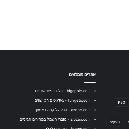
אתרים מומלצים
bigapple.co.il - בלוג בניית אתרים
fungets.co.il - גאדג'טים הכי שווים
PSG
azone.co.il - הכל על קניה באמזון
zipzap.co.il - מוצרי חשמל במחירים הגיוניים
טורקיה
fnews.co.il - חדשות כלכלה