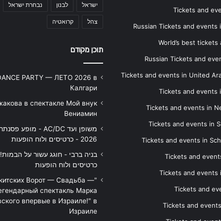
ישראל
לבנון
נבחרת ישראל
Tickets and ev
צהל
קרואטיה
Russian Tickets and events
World’s best tickets
תוכן מקודם
Russian Tickets and event
Tickets and events in United Ar
DANCE PARTY — ЛЕТО 2026 в
Калгари
Tickets and events
жакова в спектакле Мой внук
Tickets and events in 
Вениамин
Tickets and events in S
משופן ועד AC/DC - מופע 
2026 - כרטיסים ולוח הופעות
Tickets and events in Sc
Tickets and events
כרטיסים ולוח הופעות
Tickets and events
икитских Ворот — Свадьба —
Tickets and eve
егендарный спектакль Марка
ского впервые в Израиле!" в
Tickets and event
Израиле