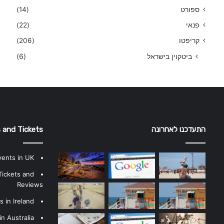
ספורט
(14)
פנאי
(22)
קריפטו
(206)
ביטקוין בישראל
(6)
התעדכנו לאחרונה
 and Tickets
vents in UK
Tickets and
Reviews
 in Ireland
n Australia