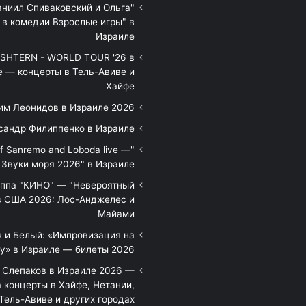
аниил Спиваковский и Ольга
 в комедии Взрослые игры" в
Израиле
HTERN - WORLD TOUR '26 в
е — концерты в Тель-Авиве и
Хайфе
им Леонидов в Израиле 2026
сандр Филиппенко в Израиле
of Sanremo and Loboda live —
Звуки моря 2026" в Израиле
уппа "КИНО" — "Невероятный
в США 2026: Лос-Анджелес и
Майами
 и Белый: «Импровизация на
у» в Израиле — билеты 2026
 Слепаков в Израиле 2026 —
 концерты в Хайфе, Нетании,
Тель-Авиве и других городах