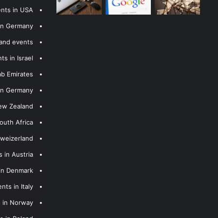
ents in USA
 in Germany
 and events
s in Israel
ab Emirates
 in Germany
New Zealand
outh Africa
hweizerland
 in Austria
 in Denmark
nts in Italy
s in Norway