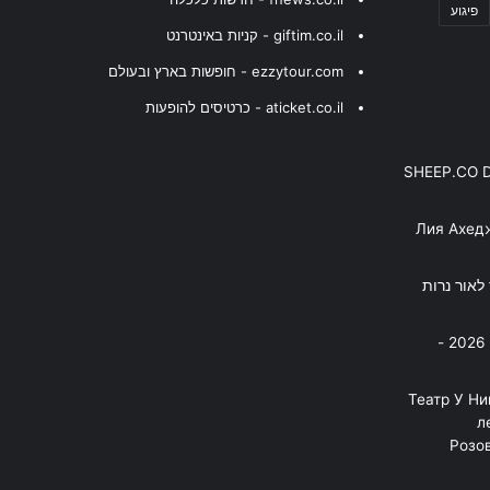
פיגוע
giftim.co.il - קניות באינטרנט
ezzytour.com - חופשות בארץ ובעולם
aticket.co.il - כרטיסים להופעות
SHEEP.CO 
Лия Ахед
פסנתר לאור נרות
בניה ברבי - חוגג עשור על הבמות! 2026 -
"Театр У Н
л
Розов