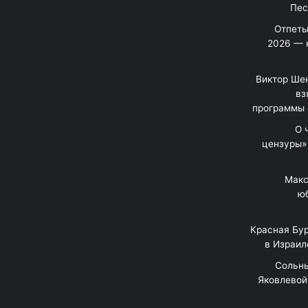
Отпеты
2026 — 
Виктор Шен
вз
программы 
«О
цензуры»
Макс
юб
Красная Бур
в Израил
"Сольн
Яковлевой 