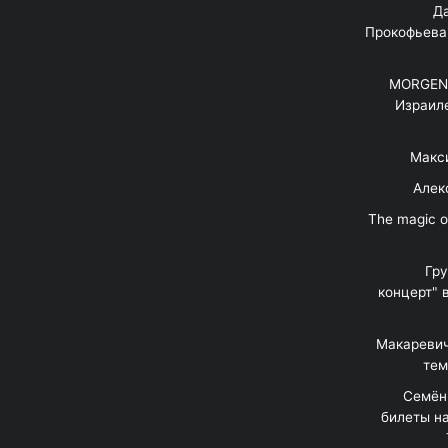
"Д
Прокофьева
MORGENS
Израил
Макс
Алек
"The magic 
Гр
концерт" 
Макаревич
тем
Семён
билеты на