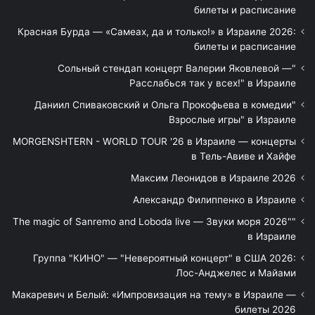
билеты и расписание
Красная Бурда — «Самеах, да и только!» в Израиле 2026:
билеты и расписание
"Сольный стендап концерт Валерии Яковлевой —
Расслабься так у всех!" в Израиле
"Даниил Спиваковский и Ольга Прокофьева в комедии
Взрослые игры" в Израиле
MORGENSHTERN - WORLD TOUR '26 в Израиле — концерты
в Тель-Авиве и Хайфе
Максим Леонидов в Израиле 2026
Александр Филиппенко в Израиле
"The magic of Sanremo and Loboda live — Звуки моря 2026"
в Израиле
Группа "КИНО" — "Невероятный концерт" в США 2026:
Лос-Анджелес и Майами
Макаревич и Белый: «Импровизация на тему» в Израиле —
билеты 2026