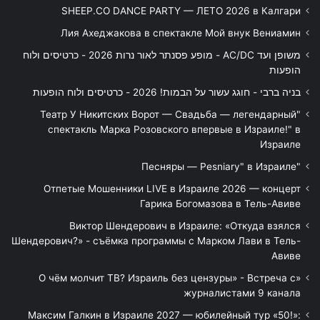
SHEEP.CO DANCE PARTY — ЛЕТО 2026 в Калгари
Лия Ахеджакова в спектакле Мой внук Вениамин
משופן ועד AC/DC - מופע פסנתר לאור נרות 2026 - כרטיסים ולוח
הופעות
בניה ברבי - חוגג עשור על הבמות! 2026 - כרטיסים ולוח הופעות
"Театр У Никитских Ворот — Свадьба — легендарный
спектакль Марка Розовского впервые в Израиле!" в
Израиле
"Песняры — Pesniary" в Израиле
Отпетые Мошенники LIVE в Израиле 2026 — концерт
Гарика Богомазова в Тель-Авиве
Виктор Шендерович в Израиле: «Откуда взялся
Шендерович?» - съёмка программы с Марком Лави в Тель-
Авиве
«О чём молчит ТВ? Израиль без цензуры» - Встреча с
журналистами 9 канала
Максим Галкин в Израиле 2027 — юбилейный тур «50!»: