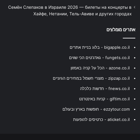
Семён Слепаков в Израиле 2026 — билеты на концерты в
Хайфе, Нетании, Тель-Авиве и других городах
אתרים מומלצים
bigapple.co.il - בלוג בניית אתרים
fungets.co.il - גאדג'טים הכי שווים
azone.co.il - הכל על קניה באמזון
zipzap.co.il - מוצרי חשמל במחירים הגיוניים
fnews.co.il - חדשות כלכלה
giftim.co.il - קניות באינטרנט
ezzytour.com - חופשות בארץ ובעולם
aticket.co.il - כרטיסים להופעות