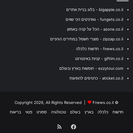
bigapple.co.il - בלוג בניית אתרים
fungets.co.il - גאדג'טים הכי שווים
azone.co.il - הכל על קניה באמזון
zipzap.co.il - מוצרי חשמל במחירים הגיוניים
fnews.co.il - חדשות כלכלה
giftim.co.il - קניות באינטרנט
ezzytour.com - חופשות בארץ ובעולם
aticket.co.il - כרטיסים להופעות
Fnews.co.il
© Copyright 2026, All Rights Reserved |
חדשות
כלכלה
בארץ
בעולם
טכנולוגיה
ספורט
פנאי
בריאות
Facebook
RSS