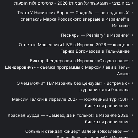
בניה ברבי - חוגג עשור על הבמות! 2026 - כרטיסים ולוח הופעות
"Театр У Никитских Ворот — Свадьба — легендарный
спектакль Марка Розовского впервые в Израиле!" в
Израиле
"Песняры — Pesniary" в Израиле
Отпетые Мошенники LIVE в Израиле 2026 — концерт
Гарика Богомазова в Тель-Авиве
Виктор Шендерович в Израиле: «Откуда взялся
Шендерович?» - съёмка программы с Марком Лави в Тель-
Авиве
«О чём молчит ТВ? Израиль без цензуры» - Встреча с
журналистами 9 канала
Максим Галкин в Израиле 2027 — юбилейный тур «50!»:
билеты и расписание
Красная Бурда — «Самеах, да и только!» в Израиле 2026:
билеты и расписание
"Сольный стендап концерт Валерии Яковлевой —
Расслабься так у всех!" в Израиле