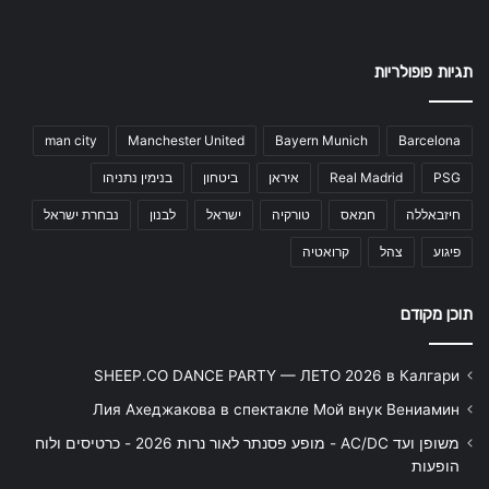
תגיות פופולריות
man city
Manchester United
Bayern Munich
Barcelona
PSG
Real Madrid
איראן
ביטחון
בנימין נתניהו
חיזבאללה
חמאס
טורקיה
ישראל
לבנון
נבחרת ישראל
פיגוע
צהל
קרואטיה
תוכן מקודם
SHEEP.CO DANCE PARTY — ЛЕТО 2026 в Калгари
Лия Ахеджакова в спектакле Мой внук Вениамин
משופן ועד AC/DC - מופע פסנתר לאור נרות 2026 - כרטיסים ולוח
הופעות