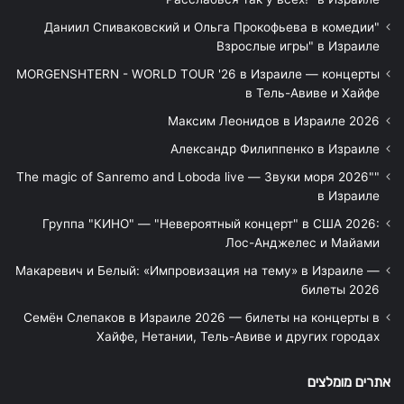
"Даниил Спиваковский и Ольга Прокофьева в комедии
Взрослые игры" в Израиле
MORGENSHTERN - WORLD TOUR '26 в Израиле — концерты
в Тель-Авиве и Хайфе
Максим Леонидов в Израиле 2026
Александр Филиппенко в Израиле
"The magic of Sanremo and Loboda live — Звуки моря 2026"
в Израиле
Группа "КИНО" — "Невероятный концерт" в США 2026:
Лос-Анджелес и Майами
Макаревич и Белый: «Импровизация на тему» в Израиле —
билеты 2026
Семён Слепаков в Израиле 2026 — билеты на концерты в
Хайфе, Нетании, Тель-Авиве и других городах
אתרים מומלצים