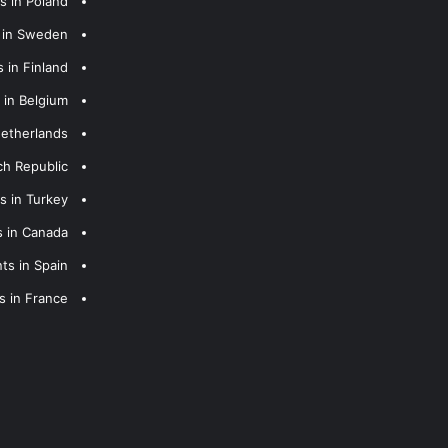
s in Poland
s in Sweden
 in Finland
 in Belgium
Netherlands
ch Republic
s in Turkey
s in Canada
ts in Spain
s in France