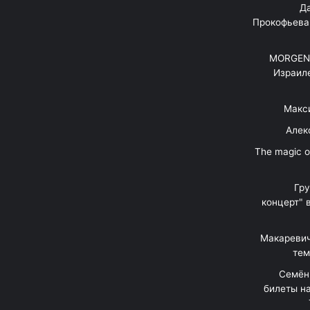
"Д
Прокофьева
MORGENS
Израил
Макс
Алек
"The magic 
Гр
концерт" 
Макаревич
тем
Семён
билеты на