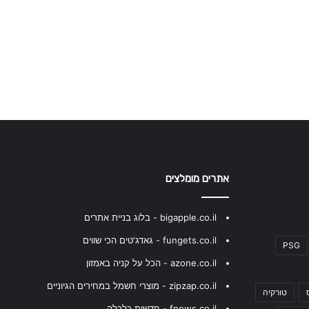
אתרים מומלצים
bigapple.co.il - בלוג בניית אתרים
fungets.co.il - גאדג'טים הכי שווים
PSG
azone.co.il - הכל על קניה באמזון
zipzap.co.il - מוצרי חשמל במחירים הגיוניים
טורקיה
fnews.co.il - חדשות כלכלה