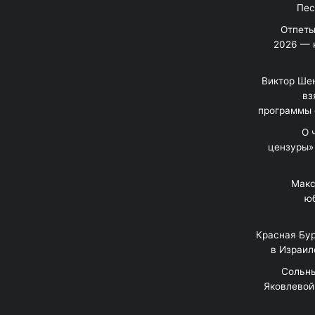
Отпеты
2026 — 
Виктор Шен
вз
программы 
«О
цензуры»
Макс
юб
Красная Бур
в Израил
"Сольн
Яковлевой 