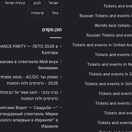
ישראל
לבנון
נבחרת ישראל
Tickets and ev
צהל
קרואטיה
Russian Tickets and events
World’s best tickets
תוכן מקודם
Russian Tickets and event
Tickets and events in United Ar
DANCE PARTY — ЛЕТО 2026 в
Калгари
Tickets and events
жакова в спектакле Мой внук
Tickets and events in 
Вениамин
Tickets and events in S
משופן ועד AC/DC - מופע 
2026 - כרטיסים ולוח הופעות
Tickets and events in Sc
Tickets and events
כרטיסים ולוח הופעות
Tickets and events
икитских Ворот — Свадьба —
Tickets and eve
егендарный спектакль Марка
ского впервые в Израиле!" в
Tickets and event
Израиле