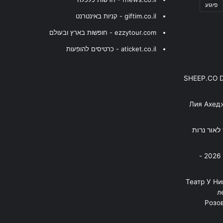
פיגוע
giftim.co.il - קניות באינטרנט
ezzytour.com - חופשות בארץ ובעולם
aticket.co.il - כרטיסים להופעות
SHEEP.CO 
Лия Ахед
פסנתר לאור נרות
בניה ברבי - חוגג עשור על הבמות! 2026 -
"Театр У Н
л
Розов