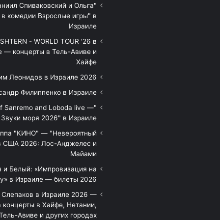
аниил Спиваковский и Ольга
 в комедии Взрослые игры" в
Израиле
HTERN - WORLD TOUR '26 в
е — концерты в Тель-Авиве и
Хайфе
им Леонидов в Израиле 2026
сандр Филиппенко в Израиле
of Sanremo and Loboda live —
Звуки моря 2026" в Израиле
уппа "КИНО" — "Невероятный
в США 2026: Лос-Анджелес и
Майами
 и Белый: «Импровизация на
у» в Израиле — билеты 2026
 Слепаков в Израиле 2026 —
 концерты в Хайфе, Нетании,
Тель-Авиве и других городах