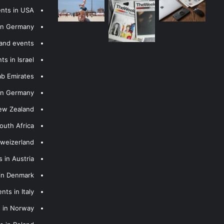
ents in USA
 in Germany
 and events
s in Israel
ab Emirates
 in Germany
New Zealand
outh Africa
hweizerland
 in Austria
 in Denmark
nts in Italy
s in Norway