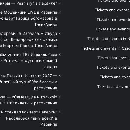
Tickets and event
"Песняры — Pesniary" в Израиле
Tickets and event
е Мошенники LIVE в Израиле
концерт Гарика Богомазова в
Tickets and events
Тель-Авиве
Tickets and events
дерович в Израиле: «Откуда
Tickets and events in 
ялся Шендерович?» - съёмка
с Марком Лави в Тель-Авиве
Tickets and events in Cze
 чём молчит ТВ? Израиль без
Tickets and event
 - Встреча с журналистами 9
канала
Tickets and event
им Галкин в Израиле 2027 —
Tickets and even
илейный тур «50!»: билеты и
Tickets and event
расписание
да — «Самеах, да и только!»
е 2026: билеты и расписание
ый стендап концерт Валерии
— Расслабься так у всех!" в
Израиле