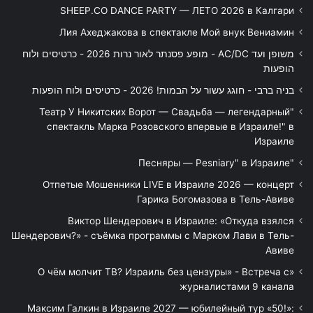
SHEEP.CO DANCE PARTY — ЛЕТО 2026 в Калгари
Лия Ахеджакова в спектакле Мой внук Вениамин
משופן ועד AC/DC - מופע פסנתר לאור נרות 2026 - כרטיסים ולוח
הופעות
בניה ברבי - חוגג עשור על הבמות! 2026 - כרטיסים ולוח הופעות
"Театр У Никитских Ворот — Свадьба — легендарный
спектакль Марка Розовского впервые в Израиле!" в
Израиле
"Песняры — Pesniary" в Израиле
Отпетые Мошенники LIVE в Израиле 2026 — концерт
Гарика Богомазова в Тель-Авиве
Виктор Шендерович в Израиле: «Откуда взялся
Шендерович?» - съёмка программы с Марком Лави в Тель-
Авиве
«О чём молчит ТВ? Израиль без цензуры» - Встреча с
журналистами 9 канала
Максим Галкин в Израиле 2027 — юбилейный тур «50!»: