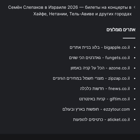
Семён Слепаков в Израиле 2026 — билеты на концерты в
Хайфе, Нетании, Тель-Авиве и других городах
אתרים מומלצים
bigapple.co.il - בלוג בניית אתרים
fungets.co.il - גאדג'טים הכי שווים
azone.co.il - הכל על קניה באמזון
zipzap.co.il - מוצרי חשמל במחירים הגיוניים
fnews.co.il - חדשות כלכלה
giftim.co.il - קניות באינטרנט
ezzytour.com - חופשות בארץ ובעולם
aticket.co.il - כרטיסים להופעות