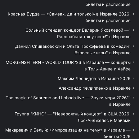
билеты и расписание
Красная Бурда — «Самеах, да и только!» в Израиле 2026:
билеты и расписание
"Сольный стендап концерт Валерии Яковлевой —
Расслабься так у всех!" в Израиле
"Даниил Спиваковский и Ольга Прокофьева в комедии
Взрослые игры" в Израиле
MORGENSHTERN - WORLD TOUR '26 в Израиле — концерты
в Тель-Авиве и Хайфе
Максим Леонидов в Израиле 2026
Александр Филиппенко в Израиле
"The magic of Sanremo and Loboda live — Звуки моря 2026"
в Израиле
Группа "КИНО" — "Невероятный концерт" в США 2026:
Лос-Анджелес и Майами
Макаревич и Белый: «Импровизация на тему» в Израиле —
билеты 2026