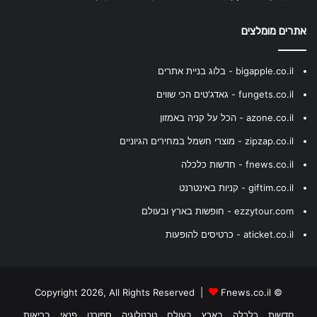
אתרים מומלצים
bigapple.co.il - בלוג בניית אתרים
fungets.co.il - גאדג'טים הכי שווים
azone.co.il - הכל על קניה באמזון
zipzap.co.il - מוצרי חשמל במחירים הגיוניים
fnews.co.il - חדשות כלכלה
giftim.co.il - קניות באינטרנט
ezzytour.com - חופשות בארץ ובעולם
aticket.co.il - כרטיסים להופעות
Fnews.co.il
© Copyright 2026, All Rights Reserved |
חדשות
כלכלה
בארץ
בעולם
טכנולוגיה
ספורט
פנאי
בריאות