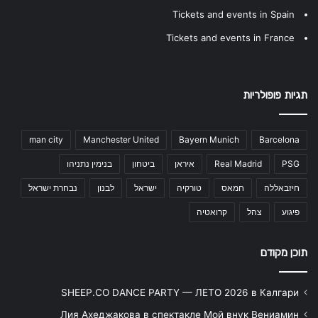
Tickets and events in Spain
Tickets and events in France
תגיות פופולריות
man city
Manchester United
Bayern Munich
Barcelona
PSG
Real Madrid
איראן
ביטחון
בנימין נתניהו
חיזבאללה
חמאס
טורקיה
ישראל
לבנון
נבחרת ישראל
פיגוע
צהל
קרואטיה
תוכן מקודם
SHEEP.CO DANCE PARTY — ЛЕТО 2026 в Калгари
Лия Ахеджакова в спектакле Мой внук Вениамин