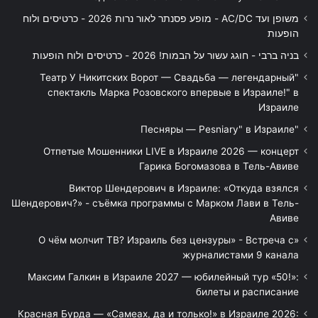
משופן ועד AC/DC - מופע פסנתר לאור נרות 2026 - כרטיסים ולוח
הופעות
בניה ברבי - חוגג עשור על הבמות! 2026 - כרטיסים ולוח הופעות
"Театр У Никитских Ворот — Свадьба — легендарный
спектакль Марка Розовского впервые в Израиле!" в
Израиле
"Песняры — Pesniary" в Израиле
Отпетые Мошенники LIVE в Израиле 2026 — концерт
Гарика Богомазова в Тель-Авиве
Виктор Шендерович в Израиле: «Откуда взялся
Шендерович?» - съёмка программы с Марком Лави в Тель-
Авиве
«О чём молчит ТВ? Израиль без цензуры» - Встреча с
журналистами 9 канала
Максим Галкин в Израиле 2027 — юбилейный тур «50!»:
билеты и расписание
Красная Бурда — «Самеах, да и только!» в Израиле 2026: