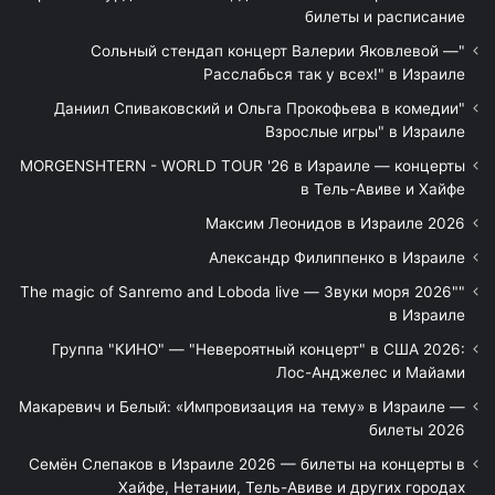
билеты и расписание
"Сольный стендап концерт Валерии Яковлевой —
Расслабься так у всех!" в Израиле
"Даниил Спиваковский и Ольга Прокофьева в комедии
Взрослые игры" в Израиле
MORGENSHTERN - WORLD TOUR '26 в Израиле — концерты
в Тель-Авиве и Хайфе
Максим Леонидов в Израиле 2026
Александр Филиппенко в Израиле
"The magic of Sanremo and Loboda live — Звуки моря 2026"
в Израиле
Группа "КИНО" — "Невероятный концерт" в США 2026:
Лос-Анджелес и Майами
Макаревич и Белый: «Импровизация на тему» в Израиле —
билеты 2026
Семён Слепаков в Израиле 2026 — билеты на концерты в
Хайфе, Нетании, Тель-Авиве и других городах