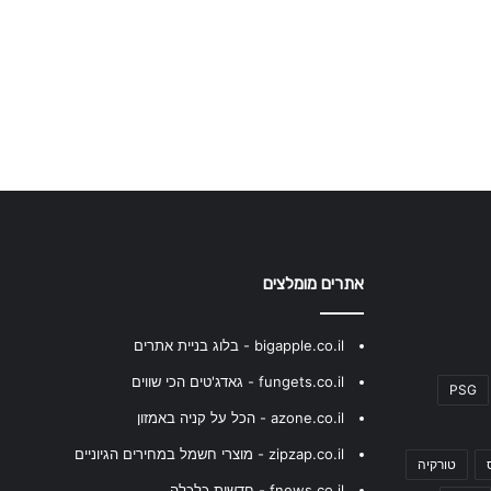
אתרים מומלצים
bigapple.co.il - בלוג בניית אתרים
fungets.co.il - גאדג'טים הכי שווים
PSG
azone.co.il - הכל על קניה באמזון
zipzap.co.il - מוצרי חשמל במחירים הגיוניים
טורקיה
fnews.co.il - חדשות כלכלה