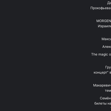
"Д
Прокофьева
MORGENS
Израил
Макс
Алек
"The magic 
Гр
концерт" 
Макаревич
тем
Семён
билеты на