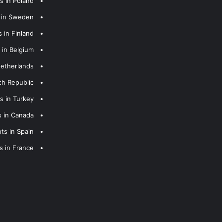
s in Poland
s in Sweden
 in Finland
 in Belgium
Netherlands
ch Republic
s in Turkey
s in Canada
ts in Spain
s in France