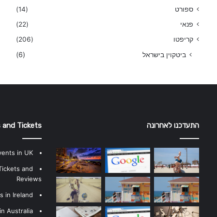
ספורט
(14)
פנאי
(22)
קריפטו
(206)
ביטקוין בישראל
(6)
התעדכנו לאחרונה
 and Tickets
vents in UK
Tickets and
Reviews
 in Ireland
n Australia