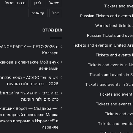
ישראל
לבנון
נבחרת ישראל
Tickets and ev
צהל
קרואטיה
Russian Tickets and events
World’s best tickets
תוכן מקודם
Russian Tickets and event
Tickets and events in United Ar
DANCE PARTY — ЛЕТО 2026 в
Калгари
Tickets and events
жакова в спектакле Мой внук
Tickets and events in 
Вениамин
Tickets and events in S
משופן ועד AC/DC - מופע 
2026 - כרטיסים ולוח הופעות
Tickets and events in Sc
Tickets and events
כרטיסים ולוח הופעות
Tickets and events
икитских Ворот — Свадьба —
Tickets and eve
егендарный спектакль Марка
ского впервые в Израиле!" в
Tickets and event
Израиле