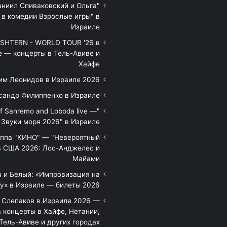
аниил Спиваковский и Ольга
 в комедии Взрослые игры" в
Израиле
HTERN - WORLD TOUR '26 в
е — концерты в Тель-Авиве и
Хайфе
им Леонидов в Израиле 2026
сандр Филиппенко в Израиле
of Sanremo and Loboda live —
Звуки моря 2026" в Израиле
уппа "КИНО" — "Невероятный
в США 2026: Лос-Анджелес и
Майами
 и Белый: «Импровизация на
у» в Израиле — билеты 2026
 Слепаков в Израиле 2026 —
 концерты в Хайфе, Нетании,
Тель-Авиве и других городах