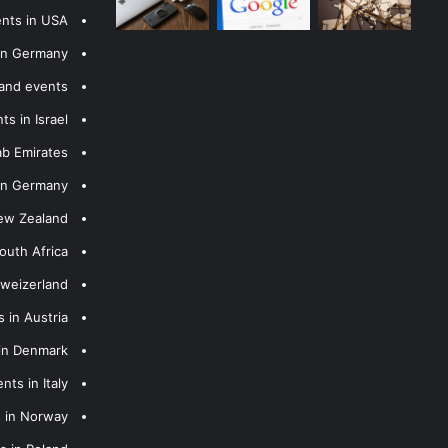
ents in USA
 in Germany
 and events
s in Israel
ab Emirates
 in Germany
New Zealand
outh Africa
hweizerland
 in Austria
 in Denmark
nts in Italy
s in Norway