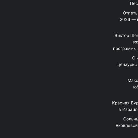
Отпеты
2026 — 
Виктор Шен
вз
программы 
«О
цензуры»
Макс
юб
Красная Бур
в Израил
"Сольн
Яковлевой 