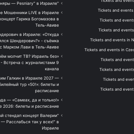
Tickets and event
"Песняры — Pesniary" в Израиле
Tickets and event
е Мошенники LIVE в Израиле
концерт Гарика Богомазова в
Tickets and events
Тель-Авиве
Tickets and events
дерович в Израиле: «Откуда
Tickets and events in 
ялся Шендерович?» - съёмка
с Марком Лави в Тель-Авиве
Tickets and events in Cze
 чём молчит ТВ? Израиль без
Tickets and event
 - Встреча с журналистами 9
канала
Tickets and event
им Галкин в Израиле 2027 —
Tickets and even
илейный тур «50!»: билеты и
Tickets and event
расписание
да — «Самеах, да и только!»
е 2026: билеты и расписание
ый стендап концерт Валерии
— Расслабься так у всех!" в
Израиле