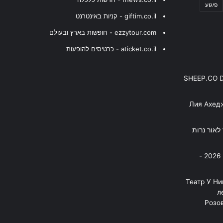
פיגוע
giftim.co.il - קניות באינטרנט
ezzytour.com - חופשות בארץ ובעולם
aticket.co.il - כרטיסים להופעות
SHEEP.CO 
Лия Ахед
פסנתר לאור נרות
בניה ברבי - חוגג עשור על הבמות! 2026 -
"Театр У Н
л
Розов