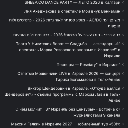
SHEEP.CO DANCE PARTY — ЛЕТО 2026 в Калгари
Лия Ахеджакова в спектакле Мой внук Вениамин
משופן ועד AC/DC - מופע פסנתר לאור נרות 2026 - כרטיסים ולוח
הופעות
בניה ברבי - חוגג עשור על הבמות! 2026 - כרטיסים ולוח הופעות
"Театр У Никитских Ворот — Свадьба — легендарный
спектакль Марка Розовского впервые в Израиле!" в
Израиле
"Песняры — Pesniary" в Израиле
Отпетые Мошенники LIVE в Израиле 2026 — концерт
Гарика Богомазова в Тель-Авиве
Виктор Шендерович в Израиле: «Откуда взялся
Шендерович?» - съёмка программы с Марком Лави в Тель-
Авиве
«О чём молчит ТВ? Израиль без цензуры» - Встреча с
журналистами 9 канала
Максим Галкин в Израиле 2027 — юбилейный тур «50!»: