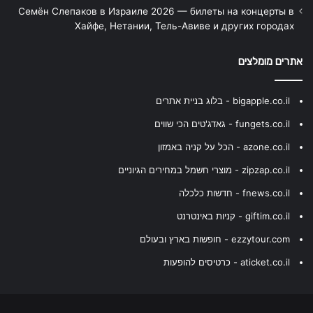
Семён Слепаков в Израиле 2026 — билеты на концерты в
Хайфе, Нетании, Тель-Авиве и других городах
אתרים מומלצים
bigapple.co.il - בלוג בניית אתרים
fungets.co.il - גאדג'טים הכי שווים
azone.co.il - הכל על קניה באמזון
zipzap.co.il - מוצרי חשמל במחירים הגיוניים
fnews.co.il - חדשות כלכלה
giftim.co.il - קניות באינטרנט
ezzytour.com - חופשות בארץ ובעולם
aticket.co.il - כרטיסים להופעות