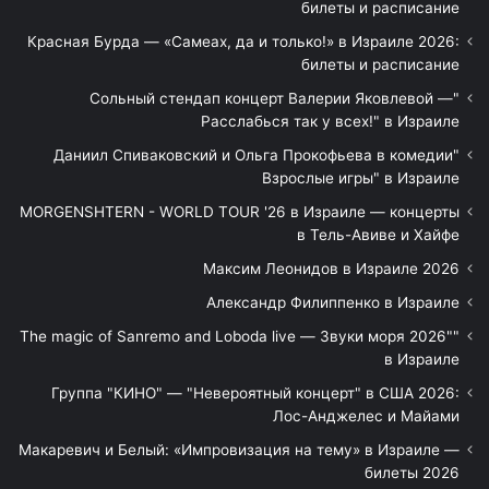
билеты и расписание
Красная Бурда — «Самеах, да и только!» в Израиле 2026:
билеты и расписание
"Сольный стендап концерт Валерии Яковлевой —
Расслабься так у всех!" в Израиле
"Даниил Спиваковский и Ольга Прокофьева в комедии
Взрослые игры" в Израиле
MORGENSHTERN - WORLD TOUR '26 в Израиле — концерты
в Тель-Авиве и Хайфе
Максим Леонидов в Израиле 2026
Александр Филиппенко в Израиле
"The magic of Sanremo and Loboda live — Звуки моря 2026"
в Израиле
Группа "КИНО" — "Невероятный концерт" в США 2026:
Лос-Анджелес и Майами
Макаревич и Белый: «Импровизация на тему» в Израиле —
билеты 2026