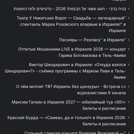
בניה ברבי - חוגג עשור על הבמות! 2026 - כרטיסים ולוח הופעות
"Театр У Никитских Ворот — Свадьба — легендарный
спектакль Марка Розовского впервые в Израиле!" в
Израиле
"Песняры — Pesniary" в Израиле
Отпетые Мошенники LIVE в Израиле 2026 — концерт
Гарика Богомазова в Тель-Авиве
Виктор Шендерович в Израиле: «Откуда взялся
Шендерович?» - съёмка программы с Марком Лави в Тель-
Авиве
«О чём молчит ТВ? Израиль без цензуры» - Встреча с
журналистами 9 канала
Максим Галкин в Израиле 2027 — юбилейный тур «50!»:
билеты и расписание
Красная Бурда — «Самеах, да и только!» в Израиле 2026:
билеты и расписание
"Сольный стендап концерт Валерии Яковлевой —