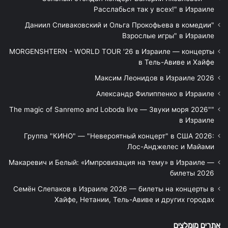
Расслабься так у всех!" в Израиле
"Даниил Спиваковский и Ольга Прокофьева в комедии
Взрослые игры" в Израиле
MORGENSHTERN - WORLD TOUR '26 в Израиле — концерты
в Тель-Авиве и Хайфе
Максим Леонидов в Израиле 2026
Александр Филиппенко в Израиле
"The magic of Sanremo and Loboda live — Звуки моря 2026"
в Израиле
Группа "КИНО" — "Невероятный концерт" в США 2026:
Лос-Анджелес и Майами
Макаревич и Белый: «Импровизация на тему» в Израиле —
билеты 2026
Семён Слепаков в Израиле 2026 — билеты на концерты в
Хайфе, Нетании, Тель-Авиве и других городах
אתרים מומלצים