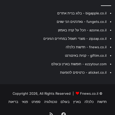
bigapple.co.il - בלוג בניית אתרים
fungets.co.il - גאדג'טים הכי שווים
azone.co.il - הכל על קניה באמזון
zipzap.co.il - מוצרי חשמל במחירים הגיוניים
fnews.co.il - חדשות כלכלה
giftim.co.il - קניות באינטרנט
ezzytour.com - חופשות בארץ ובעולם
aticket.co.il - כרטיסים להופעות
Fnews.co.il
© Copyright 2026, All Rights Reserved |
חדשות
כלכלה
בארץ
בעולם
טכנולוגיה
ספורט
פנאי
בריאות
Facebook
RSS