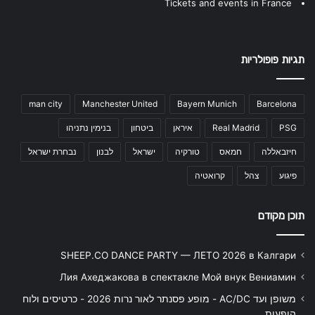
Tickets and events in France
תגיות פופולריות
man city
Manchester United
Bayern Munich
Barcelona
PSG
Real Madrid
איראן
ביטחון
בנימין נתניהו
חיזבאללה
חמאס
טורקיה
ישראל
לבנון
נבחרת ישראל
פיגוע
צהל
קרואטיה
תוכן מקודם
SHEEP.CO DANCE PARTY — ЛЕТО 2026 в Калгари
Лия Ахеджакова в спектакле Мой внук Вениамин
משופן ועד AC/DC - מופע פסנתר לאור נרות 2026 - כרטיסים ולוח
הופעות