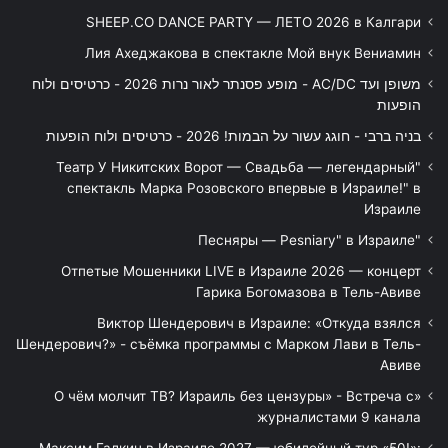
SHEEP.CO DANCE PARTY — ЛЕТО 2026 в Калгари
Лия Ахеджакова в спектакле Мой внук Вениамин
משופן ועד AC/DC - מופע פסנתר לאור נרות 2026 - כרטיסים ולוח
הופעות
בניה ברבי - חוגג עשור על הבמות! 2026 - כרטיסים ולוח הופעות
"Театр У Никитских Ворот — Свадьба — легендарный
спектакль Марка Розовского впервые в Израиле!" в
Израиле
"Песняры — Pesniary" в Израиле
Отпетые Мошенники LIVE в Израиле 2026 — концерт
Гарика Богомазова в Тель-Авиве
Виктор Шендерович в Израиле: «Откуда взялся
Шендерович?» - съёмка программы с Марком Лави в Тель-
Авиве
«О чём молчит ТВ? Израиль без цензуры» - Встреча с
журналистами 9 канала
Максим Галкин в Израиле 2027 — юбилейный тур «50!»: