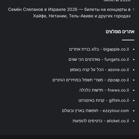
Семён Слепаков в Израиле 2026 — билеты на концерты в
Хайфе, Нетании, Тель-Авиве и других городах
אתרים מומלצים
bigapple.co.il - בלוג בניית אתרים
fungets.co.il - גאדג'טים הכי שווים
azone.co.il - הכל על קניה באמזון
zipzap.co.il - מוצרי חשמל במחירים הגיוניים
fnews.co.il - חדשות כלכלה
giftim.co.il - קניות באינטרנט
ezzytour.com - חופשות בארץ ובעולם
aticket.co.il - כרטיסים להופעות