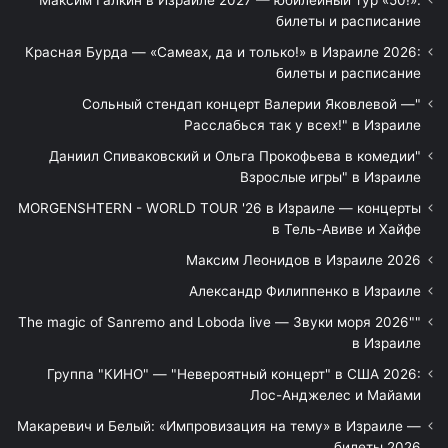
билеты и расписание
Красная Бурда — «Самеах, да и только!» в Израиле 2026:
билеты и расписание
"Сольный стендап концерт Валерии Яковлевой —
Расслабься так у всех!" в Израиле
"Даниил Спиваковский и Ольга Прокофьева в комедии
Взрослые игры" в Израиле
MORGENSHTERN - WORLD TOUR '26 в Израиле — концерты
в Тель-Авиве и Хайфе
Максим Леонидов в Израиле 2026
Александр Филиппенко в Израиле
"The magic of Sanremo and Loboda live — Звуки моря 2026"
в Израиле
Группа "КИНО" — "Невероятный концерт" в США 2026:
Лос-Анджелес и Майами
Макаревич и Белый: «Импровизация на тему» в Израиле —
билеты 2026