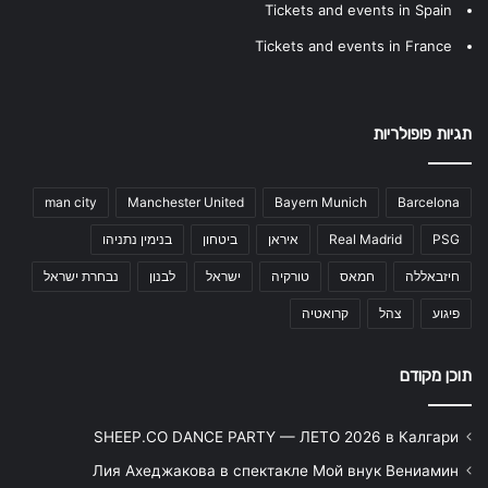
Tickets and events in Spain
Tickets and events in France
תגיות פופולריות
man city
Manchester United
Bayern Munich
Barcelona
PSG
Real Madrid
איראן
ביטחון
בנימין נתניהו
חיזבאללה
חמאס
טורקיה
ישראל
לבנון
נבחרת ישראל
פיגוע
צהל
קרואטיה
תוכן מקודם
SHEEP.CO DANCE PARTY — ЛЕТО 2026 в Калгари
Лия Ахеджакова в спектакле Мой внук Вениамин