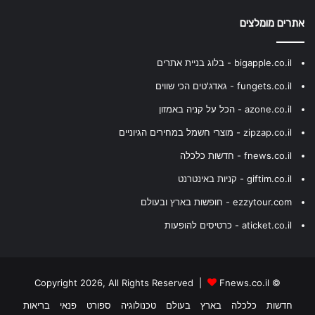
אתרים מומלצים
bigapple.co.il - בלוג בניית אתרים
fungets.co.il - גאדג'טים הכי שווים
azone.co.il - הכל על קניה באמזון
zipzap.co.il - מוצרי חשמל במחירים הגיוניים
fnews.co.il - חדשות כלכלה
giftim.co.il - קניות באינטרנט
ezzytour.com - חופשות בארץ ובעולם
aticket.co.il - כרטיסים להופעות
Fnews.co.il
© Copyright 2026, All Rights Reserved |
חדשות
כלכלה
בארץ
בעולם
טכנולוגיה
ספורט
פנאי
בריאות