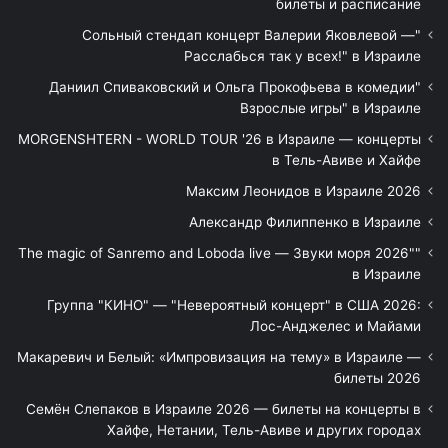
билеты и расписание
"Сольный стендап концерт Валерии Яковлевой —
Расслабься так у всех!" в Израиле
"Даниил Спиваковский и Ольга Прокофьева в комедии
Взрослые игры" в Израиле
MORGENSHTERN - WORLD TOUR '26 в Израиле — концерты
в Тель-Авиве и Хайфе
Максим Леонидов в Израиле 2026
Александр Филиппенко в Израиле
"The magic of Sanremo and Loboda live — Звуки моря 2026"
в Израиле
Группа "КИНО" — "Невероятный концерт" в США 2026:
Лос-Анджелес и Майами
Макаревич и Белый: «Импровизация на тему» в Израиле —
билеты 2026
Семён Слепаков в Израиле 2026 — билеты на концерты в
Хайфе, Нетании, Тель-Авиве и других городах