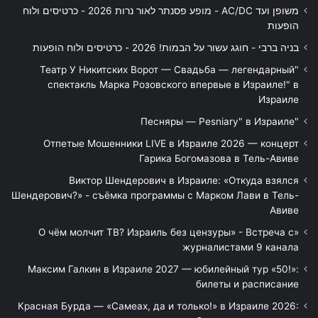
משופן ועד AC/DC - מופע פסנתר לאור נרות 2026 - כרטיסים ולוח
הופעות
בניה ברבי - חוגג עשור על הבמות! 2026 - כרטיסים ולוח הופעות
"Театр У Никитских Ворот — Свадьба — легендарный
спектакль Марка Розовского впервые в Израиле!" в
Израиле
"Песняры — Pesniary" в Израиле
Отпетые Мошенники LIVE в Израиле 2026 — концерт
Гарика Богомазова в Тель-Авиве
Виктор Шендерович в Израиле: «Откуда взялся
Шендерович?» - съёмка программы с Марком Лави в Тель-
Авиве
«О чём молчит ТВ? Израиль без цензуры» - Встреча с
журналистами 9 канала
Максим Галкин в Израиле 2027 — юбилейный тур «50!»:
билеты и расписание
Красная Бурда — «Самеах, да и только!» в Израиле 2026: