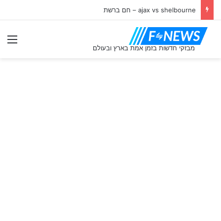
ajax vs shelbourne – חם ברשת
תַפ