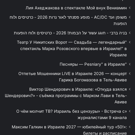
Лия Ахеджакова в спектакле Мой внук Вениамин
משופן ועד AC/DC - מופע פסנתר לאור נרות 2026 - כרטיסים ולוח
הופעות
בניה ברבי - חוגג עשור על הבמות! 2026 - כרטיסים ולוח הופעות
"Театр У Никитских Ворот — Свадьба — легендарный
спектакль Марка Розовского впервые в Израиле!" в
Израиле
"Песняры — Pesniary" в Израиле
Отпетые Мошенники LIVE в Израиле 2026 — концерт
Гарика Богомазова в Тель-Авиве
Виктор Шендерович в Израиле: «Откуда взялся
Шендерович?» - съёмка программы с Марком Лави в Тель-
Авиве
«О чём молчит ТВ? Израиль без цензуры» - Встреча с
журналистами 9 канала
Максим Галкин в Израиле 2027 — юбилейный тур «50!»:
билеты и расписание