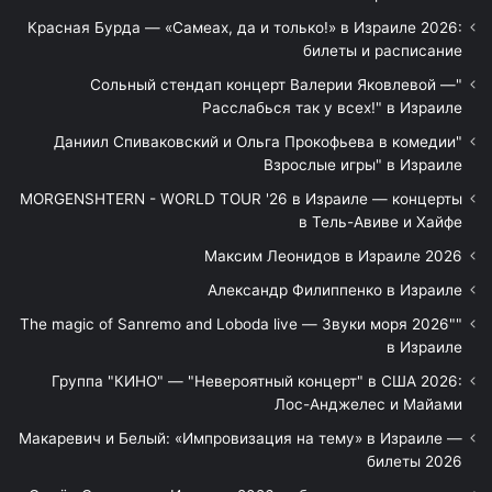
Красная Бурда — «Самеах, да и только!» в Израиле 2026:
билеты и расписание
"Сольный стендап концерт Валерии Яковлевой —
Расслабься так у всех!" в Израиле
"Даниил Спиваковский и Ольга Прокофьева в комедии
Взрослые игры" в Израиле
MORGENSHTERN - WORLD TOUR '26 в Израиле — концерты
в Тель-Авиве и Хайфе
Максим Леонидов в Израиле 2026
Александр Филиппенко в Израиле
"The magic of Sanremo and Loboda live — Звуки моря 2026"
в Израиле
Группа "КИНО" — "Невероятный концерт" в США 2026:
Лос-Анджелес и Майами
Макаревич и Белый: «Импровизация на тему» в Израиле —
билеты 2026