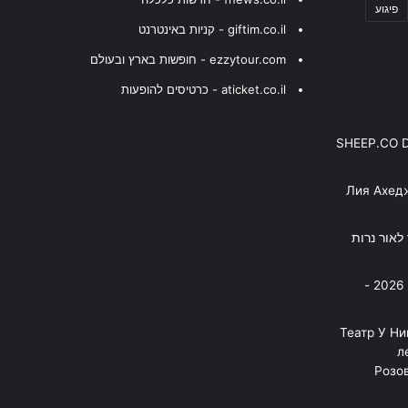
פיגוע
giftim.co.il - קניות באינטרנט
ezzytour.com - חופשות בארץ ובעולם
aticket.co.il - כרטיסים להופעות
SHEEP.CO 
Лия Ахед
פסנתר לאור נרות
בניה ברבי - חוגג עשור על הבמות! 2026 -
"Театр У Н
л
Розов