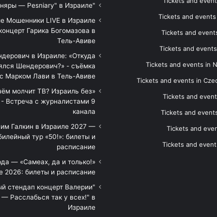
Tickets and event
"Песняры — Pesniary" в Израиле
Tickets and event
е Мошенники LIVE в Израиле
концерт Гарика Богомазова в
Tickets and events
Тель-Авиве
Tickets and events
дерович в Израиле: «Откуда
Tickets and events in 
ялся Шендерович?» - съёмка
с Марком Лави в Тель-Авиве
Tickets and events in Cze
 чём молчит ТВ? Израиль без
Tickets and event
 - Встреча с журналистами 9
канала
Tickets and event
им Галкин в Израиле 2027 —
Tickets and even
илейный тур «50!»: билеты и
Tickets and event
расписание
да — «Самеах, да и только!»
е 2026: билеты и расписание
ый стендап концерт Валерии
— Расслабься так у всех!" в
Израиле