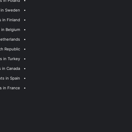
s in Poland
s in Sweden
 in Finland
 in Belgium
Netherlands
ch Republic
s in Turkey
s in Canada
ts in Spain
s in France