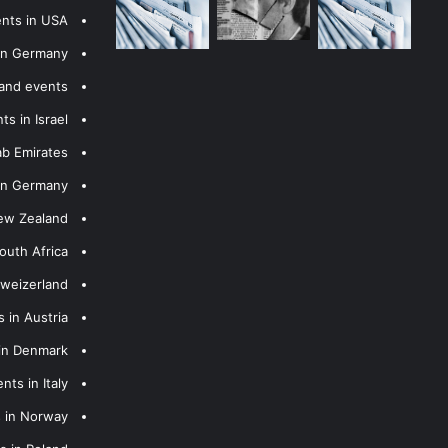
ents in USA
 in Germany
 and events
s in Israel
ab Emirates
 in Germany
New Zealand
outh Africa
hweizerland
 in Austria
 in Denmark
nts in Italy
s in Norway