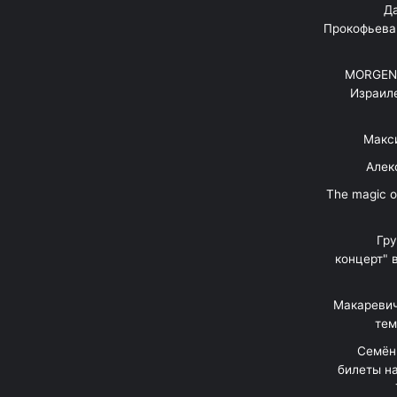
"Д
Прокофьева
MORGENS
Израил
Макс
Алек
"The magic 
Гр
концерт" 
Макаревич
тем
Семён
билеты на