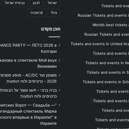
ישראל
לבנון
נבחרת ישראל
Tickets and ev
צהל
קרואטיה
Russian Tickets and events
World’s best tickets
תוכן מקודם
Russian Tickets and event
Tickets and events in United Ar
DANCE PARTY — ЛЕТО 2026 в
Калгари
Tickets and events
жакова в спектакле Мой внук
Tickets and events in 
Вениамин
Tickets and events in S
משופן ועד AC/DC - מופע 
2026 - כרטיסים ולוח הופעות
Tickets and events in Sc
Tickets and events
כרטיסים ולוח הופעות
Tickets and events
икитских Ворот — Свадьба —
Tickets and eve
егендарный спектакль Марка
ского впервые в Израиле!" в
Tickets and event
Израиле