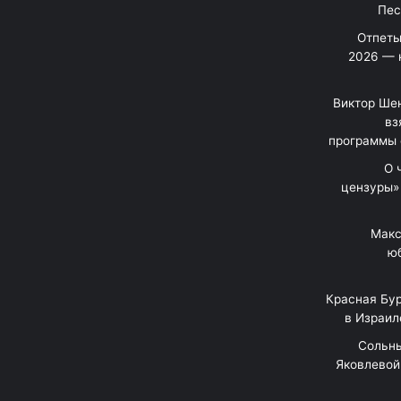
Отпеты
2026 — 
Виктор Шен
вз
программы 
«О
цензуры»
Макс
юб
Красная Бур
в Израил
"Сольн
Яковлевой 