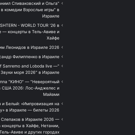
аниил Спиваковский и Ольга
 в комедии Взрослые игры" в
Израиле
HTERN - WORLD TOUR '26 в
е — концерты в Тель-Авиве и
Хайфе
им Леонидов в Израиле 2026
сандр Филиппенко в Израиле
of Sanremo and Loboda live —
Звуки моря 2026" в Израиле
уппа "КИНО" — "Невероятный
в США 2026: Лос-Анджелес и
Майами
 и Белый: «Импровизация на
у» в Израиле — билеты 2026
 Слепаков в Израиле 2026 —
 концерты в Хайфе, Нетании,
Тель-Авиве и других городах