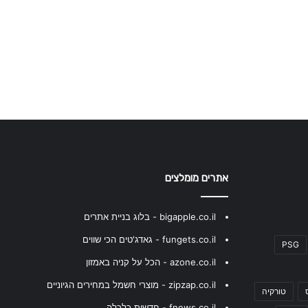
אתרים מומלצים
bigapple.co.il - בלוג בניית אתרים
fungets.co.il - גאדג'טים הכי שווים
PSG
azone.co.il - הכל על קניה באמזון
zipzap.co.il - מוצרי חשמל במחירים הגיוניים
טורקיה
fnews.co.il - חדשות כלכלה