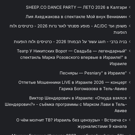
SHEEP.CO DANCE PARTY — ЛЕТО 2026 в Калгари
Лия Ахеджакова в спектакле Мой внук Вениамин
משופן ועד AC/DC - מופע פסנתר לאור נרות 2026 - כרטיסים ולוח
הופעות
בניה ברבי - חוגג עשור על הבמות! 2026 - כרטיסים ולוח הופעות
"Театр У Никитских Ворот — Свадьба — легендарный
спектакль Марка Розовского впервые в Израиле!" в
Израиле
"Песняры — Pesniary" в Израиле
Отпетые Мошенники LIVE в Израиле 2026 — концерт
Гарика Богомазова в Тель-Авиве
Виктор Шендерович в Израиле: «Откуда взялся
Шендерович?» - съёмка программы с Марком Лави в Тель-
Авиве
«О чём молчит ТВ? Израиль без цензуры» - Встреча с
журналистами 9 канала