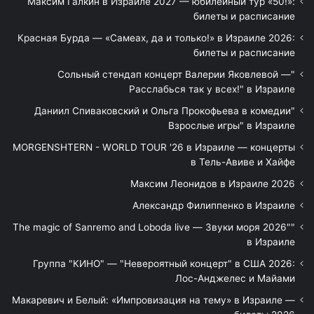
Максим Галкин в Израиле 2027 — юбилейный тур «50!»:
билеты и расписание
Красная Бурда — «Самеах, да и только!» в Израиле 2026:
билеты и расписание
"Сольный стендап концерт Валерии Яковлевой —
Расслабься так у всех!" в Израиле
"Даниил Спиваковский и Ольга Прокофьева в комедии
Взрослые игры" в Израиле
MORGENSHTERN - WORLD TOUR '26 в Израиле — концерты
в Тель-Авиве и Хайфе
Максим Леонидов в Израиле 2026
Александр Филиппенко в Израиле
"The magic of Sanremo and Loboda live — Звуки моря 2026"
в Израиле
Группа "КИНО" — "Невероятный концерт" в США 2026:
Лос-Анджелес и Майами
Макаревич и Белый: «Импровизация на тему» в Израиле —