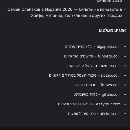
билеты 2026
Семён Слепаков в Израиле 2026 — билеты на концерты в
Хайфе, Нетании, Тель-Авиве и других городах
אתרים מומלצים
bigapple.co.il - בלוג בניית אתרים
fungets.co.il - גאדג'טים הכי שווים
azone.co.il - הכל על קניה באמזון
zipzap.co.il - מוצרי חשמל במחירים הגיוניים
fnews.co.il - חדשות כלכלה
giftim.co.il - קניות באינטרנט
ezzytour.com - חופשות בארץ ובעולם
aticket.co.il - כרטיסים להופעות