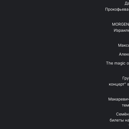
"Д
Прокофьева
MORGENS
Израил
Макс
Алек
"The magic 
Гр
концерт" 
Макаревич
тем
Семён
билеты на