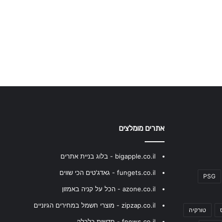
אתרים מומלצים
bigapple.co.il - בלוג בניית אתרים
fungets.co.il - גאדג'טים הכי שווים
PSG
azone.co.il - הכל על קניה באמזון
zipzap.co.il - מוצרי חשמל במחירים הגיוניים
טורקיה
fnews.co.il - חדשות כלכלה