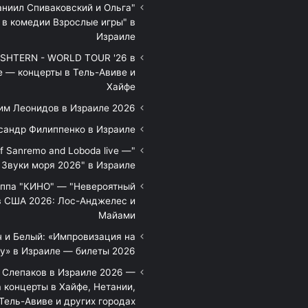
аниил Спиваковский и Ольга
 в комедии Взрослые игры" в
Израиле
HTERN - WORLD TOUR '26 в
е — концерты в Тель-Авиве и
Хайфе
им Леонидов в Израиле 2026
сандр Филиппенко в Израиле
of Sanremo and Loboda live —
Звуки моря 2026" в Израиле
уппа "КИНО" — "Невероятный
в США 2026: Лос-Анджелес и
Майами
 и Белый: «Импровизация на
у» в Израиле — билеты 2026
 Слепаков в Израиле 2026 —
 концерты в Хайфе, Нетании,
Тель-Авиве и других городах