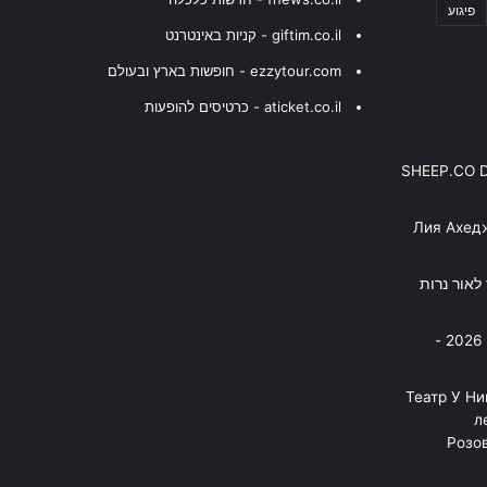
פיגוע
giftim.co.il - קניות באינטרנט
ezzytour.com - חופשות בארץ ובעולם
aticket.co.il - כרטיסים להופעות
SHEEP.CO 
Лия Ахед
פסנתר לאור נרות
בניה ברבי - חוגג עשור על הבמות! 2026 -
"Театр У Н
л
Розов