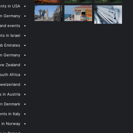
ents in USA
 in Germany
 and events
s in Israel
ab Emirates
 in Germany
New Zealand
outh Africa
hweizerland
 in Austria
 in Denmark
nts in Italy
s in Norway