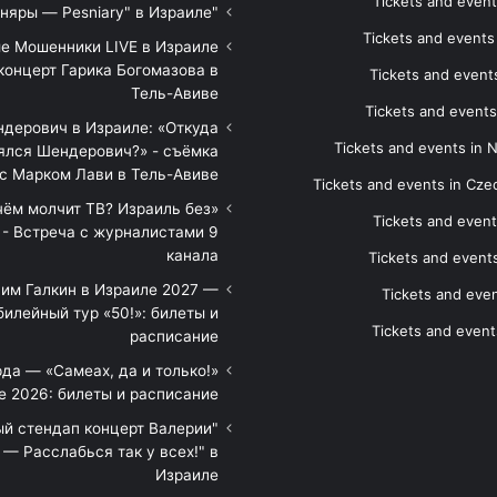
Tickets and event
"Песняры — Pesniary" в Израиле
Tickets and event
е Мошенники LIVE в Израиле
концерт Гарика Богомазова в
Tickets and events
Тель-Авиве
Tickets and events
дерович в Израиле: «Откуда
Tickets and events in 
ялся Шендерович?» - съёмка
с Марком Лави в Тель-Авиве
Tickets and events in Cze
 чём молчит ТВ? Израиль без
Tickets and event
 - Встреча с журналистами 9
канала
Tickets and event
им Галкин в Израиле 2027 —
Tickets and even
илейный тур «50!»: билеты и
Tickets and event
расписание
да — «Самеах, да и только!»
е 2026: билеты и расписание
ый стендап концерт Валерии
— Расслабься так у всех!" в
Израиле