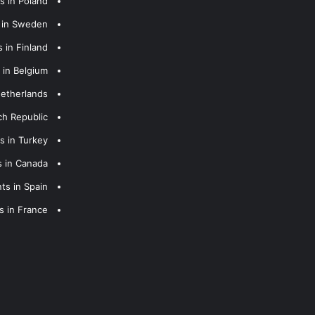
s in Poland
s in Sweden
 in Finland
 in Belgium
Netherlands
ch Republic
s in Turkey
s in Canada
ts in Spain
s in France