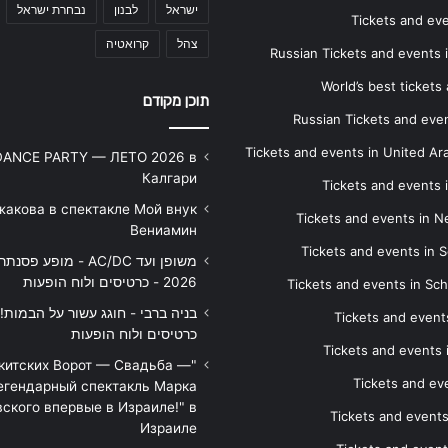
ישראל
לבנון
נבחרת ישראל
Tickets and ev
צהל
קרואטיה
Russian Tickets and events
World’s best tickets
תוכן מקודם
Russian Tickets and event
Tickets and events in United Ar
DANCE PARTY — ЛЕТО 2026 в
Калгари
Tickets and events
жакова в спектакле Мой внук
Tickets and events in 
Вениамин
Tickets and events in S
משופן ועד AC/DC - מופע 
2026 - כרטיסים ולוח הופעות
Tickets and events in Sc
Tickets and events
כרטיסים ולוח הופעות
Tickets and events
икитских Ворот — Свадьба —
Tickets and eve
егендарный спектакль Марка
ского впервые в Израиле!" в
Tickets and event
Израиле