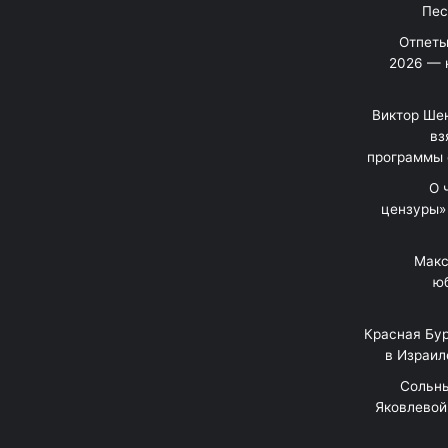
Отпеты
2026 — 
Виктор Шен
вз
программы 
«О
цензуры»
Макс
юб
Красная Бур
в Израил
"Сольн
Яковлевой 