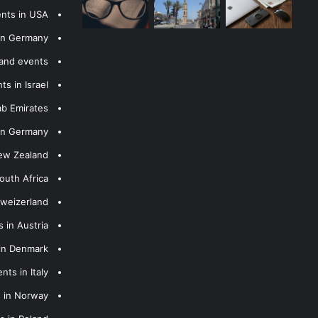
ents in USA
 in Germany
 and events
s in Israel
ab Emirates
 in Germany
New Zealand
outh Africa
hweizerland
 in Austria
 in Denmark
nts in Italy
s in Norway