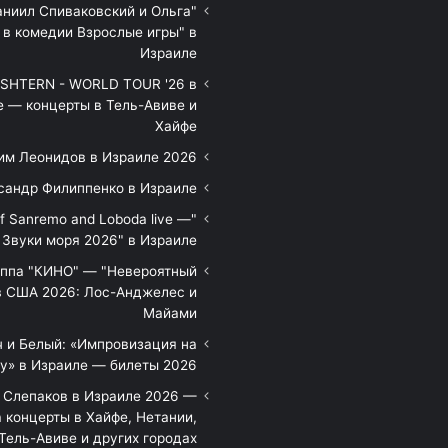
аниил Спиваковский и Ольга
 в комедии Взрослые игры" в
Израиле
HTERN - WORLD TOUR '26 в
е — концерты в Тель-Авиве и
Хайфе
им Леонидов в Израиле 2026
сандр Филиппенко в Израиле
of Sanremo and Loboda live —
Звуки моря 2026" в Израиле
уппа "КИНО" — "Невероятный
в США 2026: Лос-Анджелес и
Майами
 и Белый: «Импровизация на
у» в Израиле — билеты 2026
 Слепаков в Израиле 2026 —
 концерты в Хайфе, Нетании,
Тель-Авиве и других городах