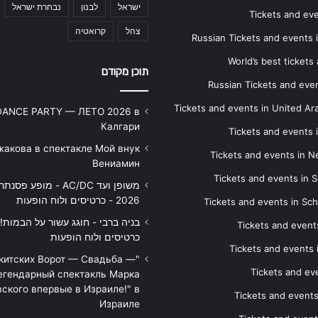
ישראל
לבנון
נבחרת ישראל
Tickets and ev
צהל
קרואטיה
Russian Tickets and events
World’s best tickets
תוכן מקודם
Russian Tickets and event
Tickets and events in United Ar
DANCE PARTY — ЛЕТО 2026 в
Калгари
Tickets and events
жакова в спектакле Мой внук
Tickets and events in 
Вениамин
Tickets and events in S
משופן ועד AC/DC - מופע 
2026 - כרטיסים ולוח הופעות
Tickets and events in Sc
Tickets and events
כרטיסים ולוח הופעות
Tickets and events
икитских Ворот — Свадьба —
Tickets and eve
егендарный спектакль Марка
ского впервые в Израиле!" в
Tickets and event
Израиле