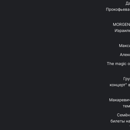
"Д
Прокофьева
MORGENS
Израил
Макс
Алек
"The magic 
Гр
концерт" 
Макаревич
тем
Семён
билеты на