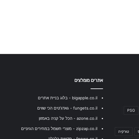
אתרים מומלצים
bigapple.co.il - בלוג בניית אתרים
fungets.co.il - גאדג'טים הכי שווים
PSG
azone.co.il - הכל על קניה באמזון
zipzap.co.il - מוצרי חשמל במחירים הגיוניים
טורקיה
fnews.co.il - חדשות כלכלה