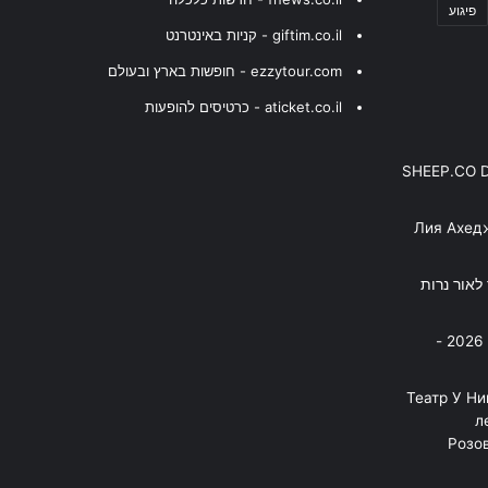
פיגוע
giftim.co.il - קניות באינטרנט
ezzytour.com - חופשות בארץ ובעולם
aticket.co.il - כרטיסים להופעות
SHEEP.CO 
Лия Ахед
פסנתר לאור נרות
בניה ברבי - חוגג עשור על הבמות! 2026 -
"Театр У Н
л
Розов