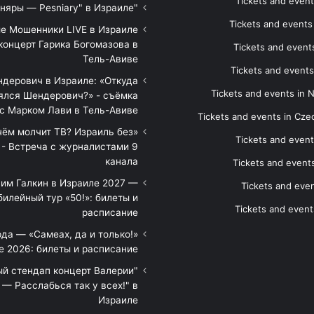
Tickets and event
"Песняры — Pesniary" в Израиле
Tickets and event
е Мошенники LIVE в Израиле
концерт Гарика Богомазова в
Tickets and events
Тель-Авиве
Tickets and events
дерович в Израиле: «Откуда
Tickets and events in 
ялся Шендерович?» - съёмка
с Марком Лави в Тель-Авиве
Tickets and events in Cze
 чём молчит ТВ? Израиль без
Tickets and event
 - Встреча с журналистами 9
канала
Tickets and event
им Галкин в Израиле 2027 —
Tickets and even
илейный тур «50!»: билеты и
Tickets and event
расписание
да — «Самеах, да и только!»
е 2026: билеты и расписание
ый стендап концерт Валерии
— Расслабься так у всех!" в
Израиле