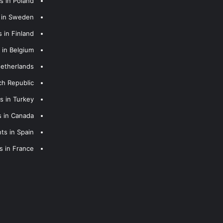
s in Poland
s in Sweden
 in Finland
 in Belgium
Netherlands
ch Republic
s in Turkey
s in Canada
ts in Spain
s in France