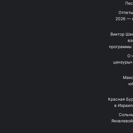
Отпеты
2026 — 
Виктор Шен
вз
программы 
«О
цензуры»
Макс
юб
Красная Бур
в Израил
"Сольн
Яковлевой 