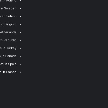
s in Poland
s in Sweden
 in Finland
 in Belgium
Netherlands
ch Republic
s in Turkey
s in Canada
ts in Spain
s in France