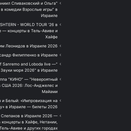
аниил Спиваковский и Ольга
 в комедии Взрослые игры" в
Израиле
HTERN - WORLD TOUR '26 в
е — концерты в Тель-Авиве и
Хайфе
им Леонидов в Израиле 2026
сандр Филиппенко в Израиле
of Sanremo and Loboda live —
Звуки моря 2026" в Израиле
уппа "КИНО" — "Невероятный
в США 2026: Лос-Анджелес и
Майами
 и Белый: «Импровизация на
у» в Израиле — билеты 2026
 Слепаков в Израиле 2026 —
 концерты в Хайфе, Нетании,
Тель-Авиве и других городах