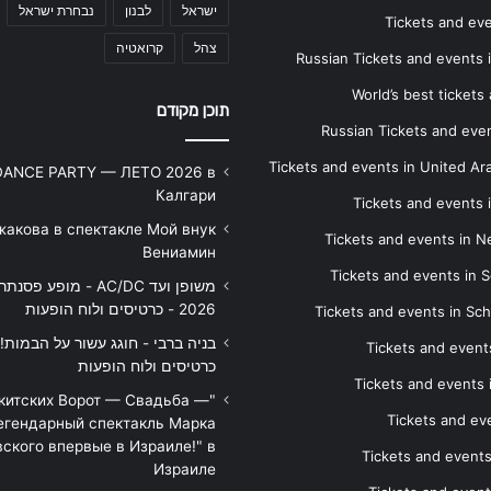
ישראל
לבנון
נבחרת ישראל
Tickets and ev
צהל
קרואטיה
Russian Tickets and events
World’s best tickets
תוכן מקודם
Russian Tickets and event
Tickets and events in United Ar
DANCE PARTY — ЛЕТО 2026 в
Калгари
Tickets and events
жакова в спектакле Мой внук
Tickets and events in 
Вениамин
Tickets and events in S
משופן ועד AC/DC - מופע 
2026 - כרטיסים ולוח הופעות
Tickets and events in Sc
Tickets and events
כרטיסים ולוח הופעות
Tickets and events
икитских Ворот — Свадьба —
Tickets and eve
егендарный спектакль Марка
ского впервые в Израиле!" в
Tickets and event
Израиле