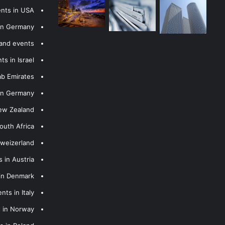
ents in USA
 in Germany
 and events
s in Israel
ab Emirates
 in Germany
New Zealand
outh Africa
hweizerland
 in Austria
 in Denmark
nts in Italy
s in Norway