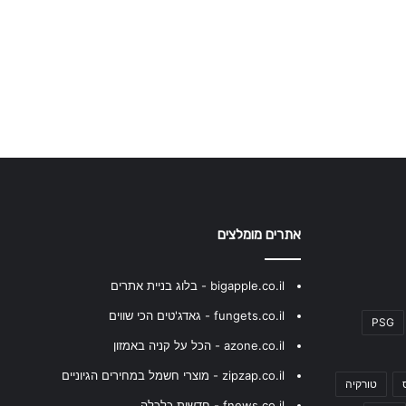
אתרים מומלצים
bigapple.co.il - בלוג בניית אתרים
fungets.co.il - גאדג'טים הכי שווים
PSG
azone.co.il - הכל על קניה באמזון
zipzap.co.il - מוצרי חשמל במחירים הגיוניים
טורקיה
fnews.co.il - חדשות כלכלה