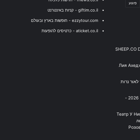
פיגוע
giftim.co.il - קניות באינטרנט
ezzytour.com - חופשות בארץ ובעולם
aticket.co.il - כרטיסים להופעות
SHEEP.CO 
Лия Ахед
פסנתר לאור נרות
בניה ברבי - חוגג עשור על הבמות! 2026 -
"Театр У Н
л
Розов