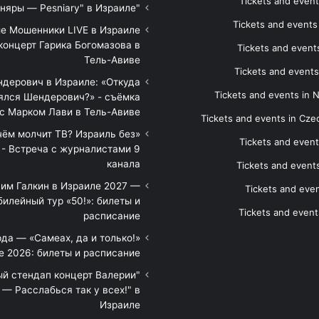
Tickets and event
"Песняры — Pesniary" в Израиле
Tickets and event
е Мошенники LIVE в Израиле
концерт Гарика Богомазова в
Tickets and events
Тель-Авиве
Tickets and events
дерович в Израиле: «Откуда
Tickets and events in 
ялся Шендерович?» - съёмка
с Марком Лави в Тель-Авиве
Tickets and events in Cze
 чём молчит ТВ? Израиль без
Tickets and event
 - Встреча с журналистами 9
канала
Tickets and event
им Галкин в Израиле 2027 —
Tickets and even
илейный тур «50!»: билеты и
Tickets and event
расписание
да — «Самеах, да и только!»
е 2026: билеты и расписание
ый стендап концерт Валерии
— Расслабься так у всех!" в
Израиле