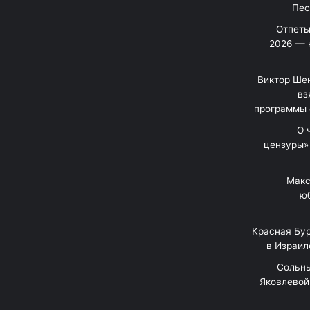
Отпеты
2026 — 
Виктор Шен
вз
программы 
«О
цензуры»
Макс
юб
Красная Бур
в Израил
"Сольн
Яковлевой 