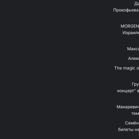
"Д
Прокофьева
MORGENS
Израил
Макс
Алек
"The magic 
Гр
концерт" 
Макаревич
тем
Семён
билеты на