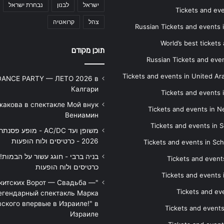
ישראל
לבנון
נבחרת ישראל
Tickets and ev
צהל
קרואטיה
Russian Tickets and events
World’s best tickets
תוכן מקודם
Russian Tickets and event
Tickets and events in United Ar
DANCE PARTY — ЛЕТО 2026 в
Калгари
Tickets and events
жакова в спектакле Мой внук
Tickets and events in 
Вениамин
Tickets and events in S
משופן ועד AC/DC - מופע 
2026 - כרטיסים ולוח הופעות
Tickets and events in Sc
Tickets and events
כרטיסים ולוח הופעות
Tickets and events
икитских Ворот — Свадьба —
Tickets and eve
егендарный спектакль Марка
ского впервые в Израиле!" в
Tickets and event
Израиле