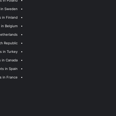
s in Poland
s in Sweden
 in Finland
 in Belgium
Netherlands
ch Republic
s in Turkey
s in Canada
ts in Spain
s in France