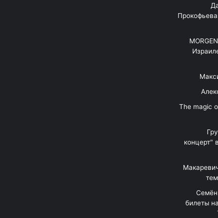
"Д
Прокофьева
MORGENS
Израил
Макс
Алек
"The magic 
Гр
концерт" 
Макаревич
тем
Семён
билеты на