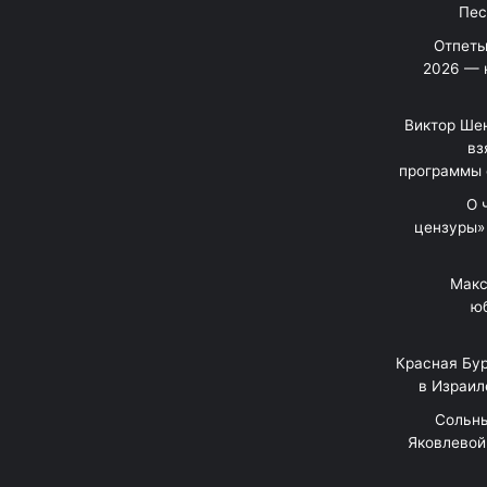
Отпеты
2026 — 
Виктор Шен
вз
программы 
«О
цензуры»
Макс
юб
Красная Бур
в Израил
"Сольн
Яковлевой 