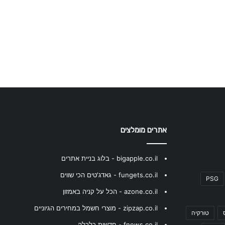
אתרים מומלצים
bigapple.co.il - בלוג בניית אתרים
fungets.co.il - גאדג'טים הכי שווים
PSG
azone.co.il - הכל על קניה באמזון
zipzap.co.il - מוצרי חשמל במחירים הגיוניים
טורקיה
fnews.co.il - חדשות כלכלה