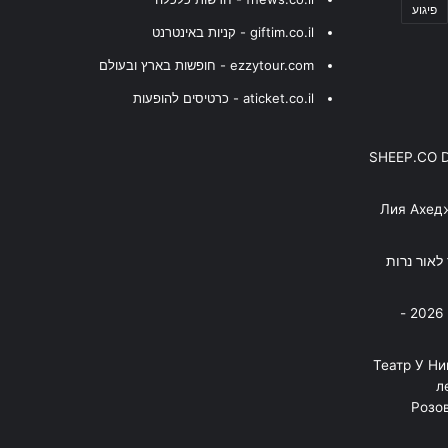
פיגוע
giftim.co.il - קניות באינטרנט
ezzytour.com - חופשות בארץ ובעולם
aticket.co.il - כרטיסים להופעות
SHEEP.CO 
Лия Ахед
פסנתר לאור נרות
בניה ברבי - חוגג עשור על הבמות! 2026 -
"Театр У Н
л
Розов