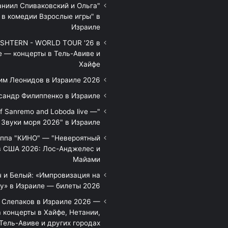
аниил Спиваковский и Ольга
 в комедии Взрослые игры" в
Израиле
HTERN - WORLD TOUR '26 в
е — концерты в Тель-Авиве и
Хайфе
им Леонидов в Израиле 2026
сандр Филиппенко в Израиле
of Sanremo and Loboda live —
Звуки моря 2026" в Израиле
уппа "КИНО" — "Невероятный
в США 2026: Лос-Анджелес и
Майами
 и Белый: «Импровизация на
у» в Израиле — билеты 2026
 Слепаков в Израиле 2026 —
 концерты в Хайфе, Нетании,
Тель-Авиве и других городах