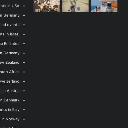
ents in USA
 in Germany
 and events
s in Israel
ab Emirates
 in Germany
New Zealand
outh Africa
hweizerland
 in Austria
 in Denmark
nts in Italy
s in Norway