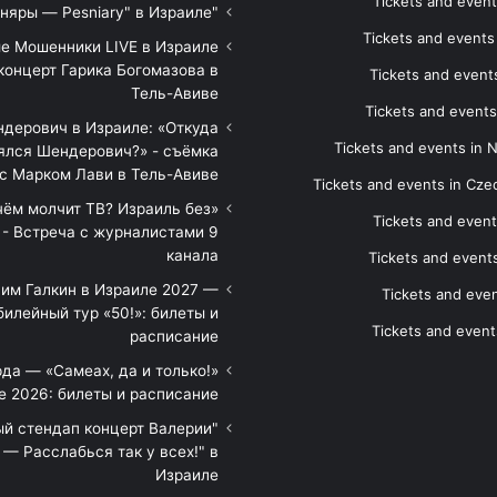
Tickets and event
"Песняры — Pesniary" в Израиле
Tickets and event
е Мошенники LIVE в Израиле
концерт Гарика Богомазова в
Tickets and events
Тель-Авиве
Tickets and events
дерович в Израиле: «Откуда
Tickets and events in 
ялся Шендерович?» - съёмка
с Марком Лави в Тель-Авиве
Tickets and events in Cze
 чём молчит ТВ? Израиль без
Tickets and event
 - Встреча с журналистами 9
канала
Tickets and event
им Галкин в Израиле 2027 —
Tickets and even
илейный тур «50!»: билеты и
Tickets and event
расписание
да — «Самеах, да и только!»
е 2026: билеты и расписание
ый стендап концерт Валерии
— Расслабься так у всех!" в
Израиле