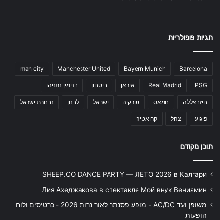
תגיות פופולריות
man city
Manchester United
Bayern Munich
Barcelona
PSG
Real Madrid
איראן
ביטחון
בנימין נתניהו
חיזבאללה
חמאס
טורקיה
ישראל
לבנון
נבחרת ישראל
פיגוע
צהל
קרואטיה
תוכן מקודם
SHEEP.CO DANCE PARTY — ЛЕТО 2026 в Калгари
Лия Ахеджакова в спектакле Мой внук Вениамин
משופן ועד AC/DC - מופע פסנתר לאור נרות 2026 - כרטיסים ולוח
הופעות