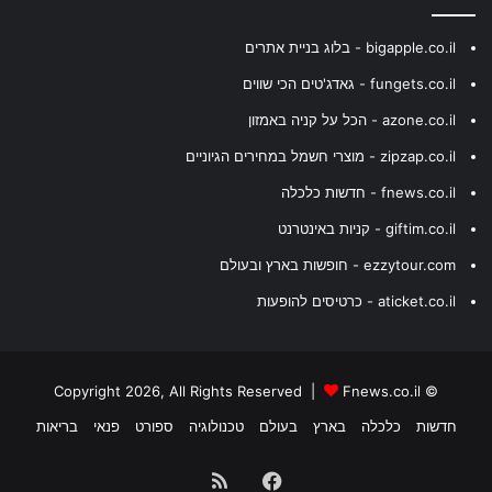
bigapple.co.il - בלוג בניית אתרים
fungets.co.il - גאדג'טים הכי שווים
azone.co.il - הכל על קניה באמזון
zipzap.co.il - מוצרי חשמל במחירים הגיוניים
fnews.co.il - חדשות כלכלה
giftim.co.il - קניות באינטרנט
ezzytour.com - חופשות בארץ ובעולם
aticket.co.il - כרטיסים להופעות
Fnews.co.il
© Copyright 2026, All Rights Reserved |
חדשות
כלכלה
בארץ
בעולם
טכנולוגיה
ספורט
פנאי
בריאות
Facebook
RSS