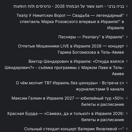
בניה ברבי - חוגג עשור על הבמות! 2026 - כרטיסים ולוח הופעות
"Театр У Никитских Ворот — Свадьба — легендарный
спектакль Марка Розовского впервые в Израиле!" в
Израиле
"Песняры — Pesniary" в Израиле
Отпетые Мошенники LIVE в Израиле 2026 — концерт
Гарика Богомазова в Тель-Авиве
Виктор Шендерович в Израиле: «Откуда взялся
Шендерович?» - съёмка программы с Марком Лави в Тель-
Авиве
«О чём молчит ТВ? Израиль без цензуры» - Встреча с
журналистами 9 канала
Максим Галкин в Израиле 2027 — юбилейный тур «50!»:
билеты и расписание
Красная Бурда — «Самеах, да и только!» в Израиле 2026:
билеты и расписание
"Сольный стендап концерт Валерии Яковлевой —