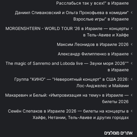
Расслабься так у всех!" в Израиле
"Даниил Спиваковский и Ольга Прокофьева в комедии
Взрослые игры" в Израиле
MORGENSHTERN - WORLD TOUR '26 в Израиле — концерты
в Тель-Авиве и Хайфе
Максим Леонидов в Израиле 2026
Александр Филиппенко в Израиле
"The magic of Sanremo and Loboda live — Звуки моря 2026"
в Израиле
Группа "КИНО" — "Невероятный концерт" в США 2026:
Лос-Анджелес и Майами
Макаревич и Белый: «Импровизация на тему» в Израиле —
билеты 2026
Семён Слепаков в Израиле 2026 — билеты на концерты в
Хайфе, Нетании, Тель-Авиве и других городах
אתרים מומלצים