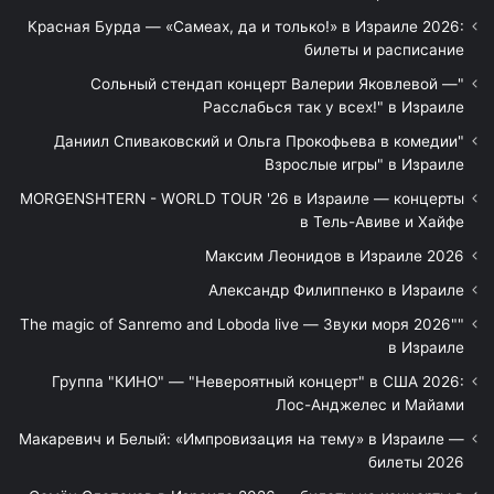
Красная Бурда — «Самеах, да и только!» в Израиле 2026:
билеты и расписание
"Сольный стендап концерт Валерии Яковлевой —
Расслабься так у всех!" в Израиле
"Даниил Спиваковский и Ольга Прокофьева в комедии
Взрослые игры" в Израиле
MORGENSHTERN - WORLD TOUR '26 в Израиле — концерты
в Тель-Авиве и Хайфе
Максим Леонидов в Израиле 2026
Александр Филиппенко в Израиле
"The magic of Sanremo and Loboda live — Звуки моря 2026"
в Израиле
Группа "КИНО" — "Невероятный концерт" в США 2026:
Лос-Анджелес и Майами
Макаревич и Белый: «Импровизация на тему» в Израиле —
билеты 2026