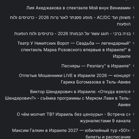
Лия Ахеджакова в спектакле Мой внук Вениамин
משופן ועד AC/DC - מופע פסנתר לאור נרות 2026 - כרטיסים ולוח
הופעות
בניה ברבי - חוגג עשור על הבמות! 2026 - כרטיסים ולוח הופעות
"Театр У Никитских Ворот — Свадьба — легендарный
спектакль Марка Розовского впервые в Израиле!" в
Израиле
"Песняры — Pesniary" в Израиле
Отпетые Мошенники LIVE в Израиле 2026 — концерт
Гарика Богомазова в Тель-Авиве
Виктор Шендерович в Израиле: «Откуда взялся
Шендерович?» - съёмка программы с Марком Лави в Тель-
Авиве
«О чём молчит ТВ? Израиль без цензуры» - Встреча с
журналистами 9 канала
Максим Галкин в Израиле 2027 — юбилейный тур «50!»:
билеты и расписание