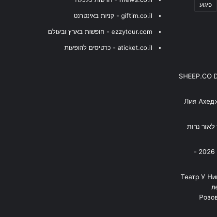
פיגוע
giftim.co.il - קניות באינטרנט
ezzytour.com - חופשות בארץ ובעולם
aticket.co.il - כרטיסים להופעות
SHEEP.CO 
Лия Ахед
פסנתר לאור נרות
בניה ברבי - חוגג עשור על הבמות! 2026 -
"Театр У Н
л
Розов