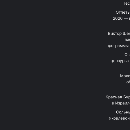
Отпеты
2026 — 
Виктор Шен
вз
программы 
«О
цензуры»
Макс
юб
Красная Бур
в Израил
"Сольн
Яковлевой 