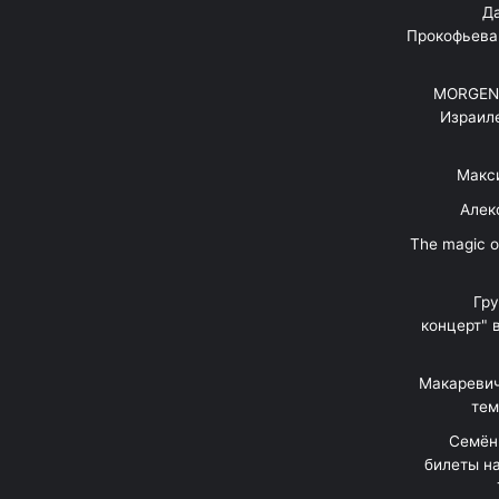
"Д
Прокофьева
MORGENS
Израил
Макс
Алек
"The magic 
Гр
концерт" 
Макаревич
тем
Семён
билеты на