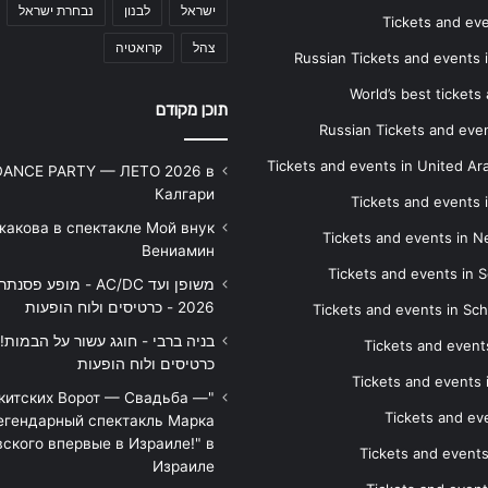
ישראל
לבנון
נבחרת ישראל
Tickets and ev
צהל
קרואטיה
Russian Tickets and events
World’s best tickets
תוכן מקודם
Russian Tickets and event
Tickets and events in United Ar
DANCE PARTY — ЛЕТО 2026 в
Калгари
Tickets and events
жакова в спектакле Мой внук
Tickets and events in 
Вениамин
Tickets and events in S
משופן ועד AC/DC - מופע 
2026 - כרטיסים ולוח הופעות
Tickets and events in Sc
Tickets and events
כרטיסים ולוח הופעות
Tickets and events
икитских Ворот — Свадьба —
Tickets and eve
егендарный спектакль Марка
ского впервые в Израиле!" в
Tickets and event
Израиле