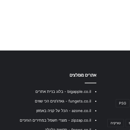
אתרים מומלצים
bigapple.co.il - בלוג בניית אתרים
fungets.co.il - גאדג'טים הכי שווים
PSG
azone.co.il - הכל על קניה באמזון
zipzap.co.il - מוצרי חשמל במחירים הגיוניים
טורקיה
fnews.co.il - חדשות כלכלה