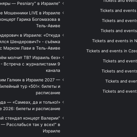
Tickets and event
"Песняры — Pesniary" в Израиле
Tickets and event
е Мошенники LIVE в Израиле
концерт Гарика Богомазова в
Tickets and events
Тель-Авиве
Tickets and events
дерович в Израиле: «Откуда
Tickets and events in 
ялся Шендерович?» - съёмка
с Марком Лави в Тель-Авиве
Tickets and events in Cze
 чём молчит ТВ? Израиль без
Tickets and event
 - Встреча с журналистами 9
канала
Tickets and event
им Галкин в Израиле 2027 —
Tickets and even
илейный тур «50!»: билеты и
Tickets and event
расписание
да — «Самеах, да и только!»
е 2026: билеты и расписание
ый стендап концерт Валерии
— Расслабься так у всех!" в
Израиле