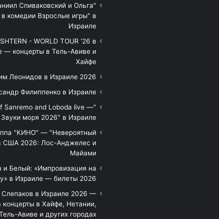
аниил Спиваковский и Ольга
 в комедии Взрослые игры" в
Израиле
HTERN - WORLD TOUR '26 в
е — концерты в Тель-Авиве и
Хайфе
им Леонидов в Израиле 2026
сандр Филиппенко в Израиле
of Sanremo and Loboda live —
Звуки моря 2026" в Израиле
уппа "КИНО" — "Невероятный
в США 2026: Лос-Анджелес и
Майами
 и Белый: «Импровизация на
у» в Израиле — билеты 2026
 Слепаков в Израиле 2026 —
 концерты в Хайфе, Нетании,
Тель-Авиве и других городах