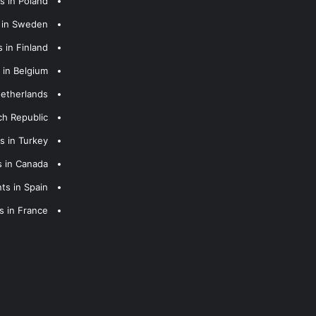
s in Poland
s in Sweden
 in Finland
 in Belgium
Netherlands
ch Republic
s in Turkey
s in Canada
ts in Spain
s in France