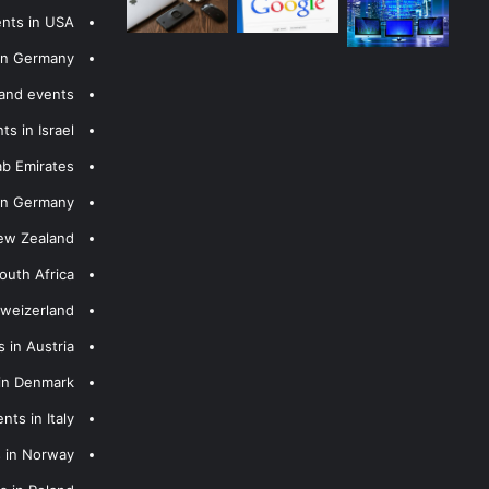
ents in USA
 in Germany
 and events
s in Israel
ab Emirates
 in Germany
New Zealand
outh Africa
hweizerland
 in Austria
 in Denmark
nts in Italy
s in Norway