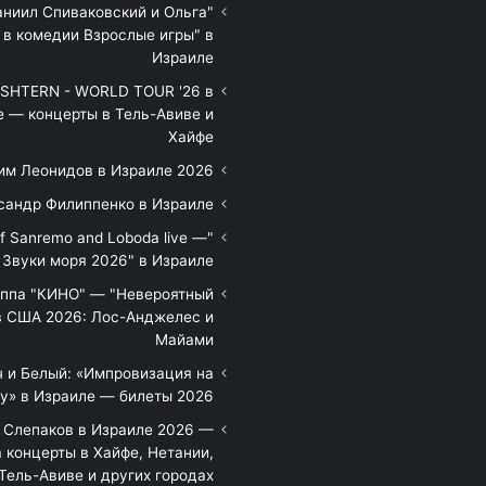
аниил Спиваковский и Ольга
 в комедии Взрослые игры" в
Израиле
HTERN - WORLD TOUR '26 в
е — концерты в Тель-Авиве и
Хайфе
им Леонидов в Израиле 2026
сандр Филиппенко в Израиле
of Sanremo and Loboda live —
Звуки моря 2026" в Израиле
уппа "КИНО" — "Невероятный
в США 2026: Лос-Анджелес и
Майами
 и Белый: «Импровизация на
у» в Израиле — билеты 2026
 Слепаков в Израиле 2026 —
 концерты в Хайфе, Нетании,
Тель-Авиве и других городах