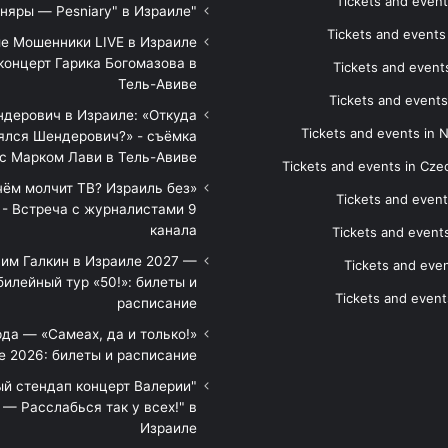
Tickets and event
"Песняры — Pesniary" в Израиле
Tickets and event
е Мошенники LIVE в Израиле
концерт Гарика Богомазова в
Tickets and events
Тель-Авиве
Tickets and events
дерович в Израиле: «Откуда
Tickets and events in 
ялся Шендерович?» - съёмка
с Марком Лави в Тель-Авиве
Tickets and events in Cze
 чём молчит ТВ? Израиль без
Tickets and event
 - Встреча с журналистами 9
канала
Tickets and event
им Галкин в Израиле 2027 —
Tickets and even
илейный тур «50!»: билеты и
Tickets and event
расписание
да — «Самеах, да и только!»
е 2026: билеты и расписание
ый стендап концерт Валерии
— Расслабься так у всех!" в
Израиле