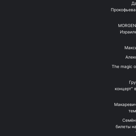
"Д
Прокофьева
MORGENS
Израил
Макс
Алек
"The magic 
Гр
концерт" 
Макаревич
тем
Семён
билеты на