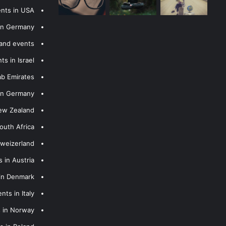
ents in USA
 in Germany
 and events
s in Israel
ab Emirates
 in Germany
New Zealand
outh Africa
hweizerland
 in Austria
 in Denmark
nts in Italy
s in Norway