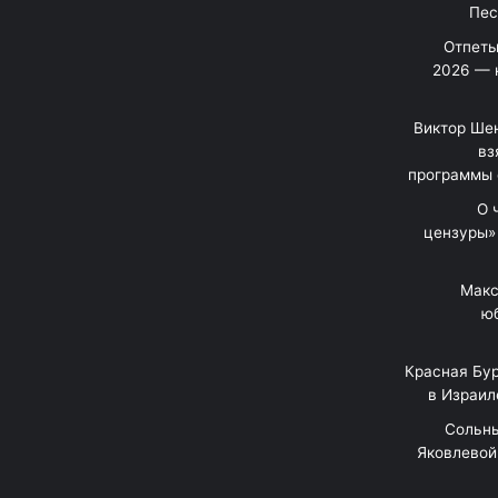
Отпеты
2026 — 
Виктор Шен
вз
программы 
«О
цензуры»
Макс
юб
Красная Бур
в Израил
"Сольн
Яковлевой 