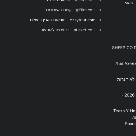
פיגוע
giftim.co.il - קניות באינטרנט
ezzytour.com - חופשות בארץ ובעולם
aticket.co.il - כרטיסים להופעות
SHEEP.CO 
Лия Ахед
פסנתר לאור נרות
בניה ברבי - חוגג עשור על הבמות! 2026 -
"Театр У Н
л
Розов