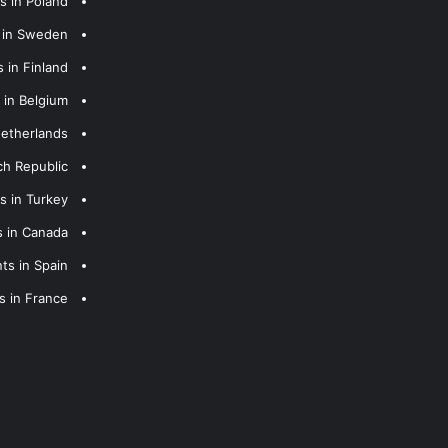
s in Poland
s in Sweden
 in Finland
 in Belgium
Netherlands
ch Republic
s in Turkey
s in Canada
ts in Spain
s in France