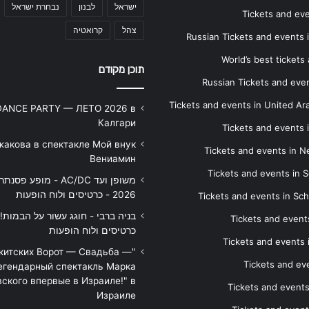
ישראל
לבנון
נבחרת ישראל
Tickets and ev
צהל
קרואטיה
Russian Tickets and events
World’s best tickets
תוכן מקודם
Russian Tickets and event
Tickets and events in United Ar
DANCE PARTY — ЛЕТО 2026 в
Калгари
Tickets and events
жакова в спектакле Мой внук
Tickets and events in 
Вениамин
Tickets and events in S
משופן ועד AC/DC - מופע 
2026 - כרטיסים ולוח הופעות
Tickets and events in Sc
Tickets and events
כרטיסים ולוח הופעות
Tickets and events
икитских Ворот — Свадьба —
Tickets and eve
егендарный спектакль Марка
ского впервые в Израиле!" в
Tickets and event
Израиле