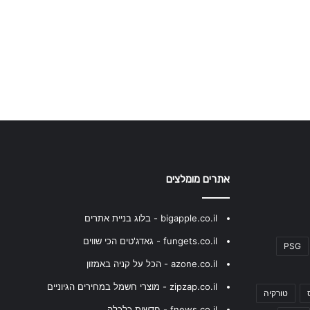
אתרים מומלצים
bigapple.co.il - בלוג בניית אתרים
fungets.co.il - גאדג'טים הכי שווים
PSG
azone.co.il - הכל על קניה באמזון
zipzap.co.il - מוצרי חשמל במחירים הגיוניים
טורקיה
fnews.co.il - חדשות כלכלה