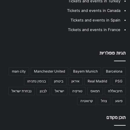
Tickets and events in Turkey
Tickets and events in Canada
Tickets and events in Spain
Tickets and events in France
תגיות פופולריות
man city
Manchester United
Bayern Munich
Barcelona
PSG
Real Madrid
איראן
ביטחון
בנימין נתניהו
חיזבאללה
חמאס
טורקיה
ישראל
לבנון
נבחרת ישראל
פיגוע
צהל
קרואטיה
תוכן מקודם