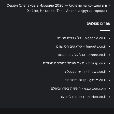
Семён Слепаков в Израиле 2026 — билеты на концерты в
Хайфе, Нетании, Тель-Авиве и других городах
אתרים מומלצים
bigapple.co.il - בלוג בניית אתרים
fungets.co.il - גאדג'טים הכי שווים
azone.co.il - הכל על קניה באמזון
zipzap.co.il - מוצרי חשמל במחירים הגיוניים
fnews.co.il - חדשות כלכלה
giftim.co.il - קניות באינטרנט
ezzytour.com - חופשות בארץ ובעולם
aticket.co.il - כרטיסים להופעות