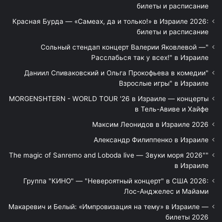
билеты и расписание
Красная Бурда — «Самеах, да и только!» в Израиле 2026:
билеты и расписание
"Сольный стендап концерт Валерии Яковлевой —
Расслабься так у всех!" в Израиле
"Даниил Спиваковский и Ольга Прокофьева в комедии
Взрослые игры" в Израиле
MORGENSHTERN - WORLD TOUR '26 в Израиле — концерты
в Тель-Авиве и Хайфе
Максим Леонидов в Израиле 2026
Александр Филиппенко в Израиле
"The magic of Sanremo and Loboda live — Звуки моря 2026"
в Израиле
Группа "КИНО" — "Невероятный концерт" в США 2026:
Лос-Анджелес и Майами
Макаревич и Белый: «Импровизация на тему» в Израиле —
билеты 2026