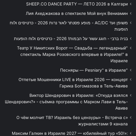
SHEEP.CO DANCE PARTY — ЛЕТО 2026 в Калгари
Лия Ахеджакова в спектакле Мой внук Вениамин
משופן ועד AC/DC - מופע פסנתר לאור נרות 2026 - כרטיסים ולוח
הופעות
בניה ברבי - חוגג עשור על הבמות! 2026 - כרטיסים ולוח הופעות
"Театр У Никитских Ворот — Свадьба — легендарный
спектакль Марка Розовского впервые в Израиле!" в
Израиле
"Песняры — Pesniary" в Израиле
Отпетые Мошенники LIVE в Израиле 2026 — концерт
Гарика Богомазова в Тель-Авиве
Виктор Шендерович в Израиле: «Откуда взялся
Шендерович?» - съёмка программы с Марком Лави в Тель-
Авиве
«О чём молчит ТВ? Израиль без цензуры» - Встреча с
журналистами 9 канала
Максим Галкин в Израиле 2027 — юбилейный тур «50!»: