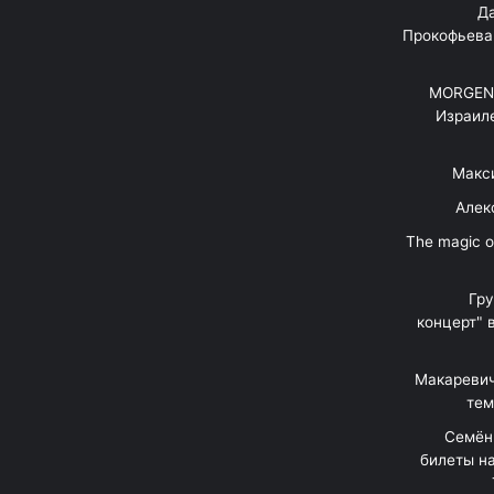
"Д
Прокофьева
MORGENS
Израил
Макс
Алек
"The magic 
Гр
концерт" 
Макаревич
тем
Семён
билеты на