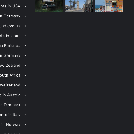
ents in USA
 in Germany
 and events
s in Israel
ab Emirates
 in Germany
New Zealand
outh Africa
hweizerland
 in Austria
 in Denmark
nts in Italy
s in Norway