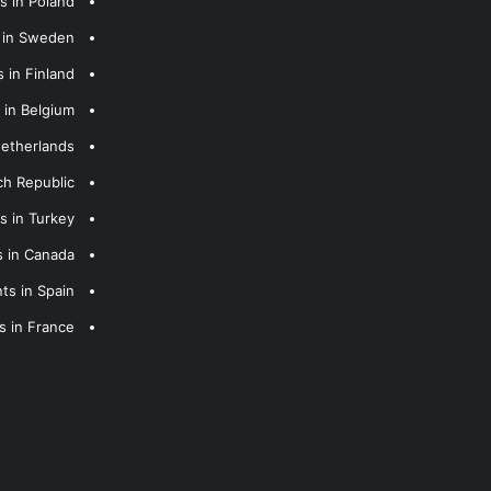
s in Poland
s in Sweden
 in Finland
 in Belgium
Netherlands
ch Republic
s in Turkey
s in Canada
ts in Spain
s in France