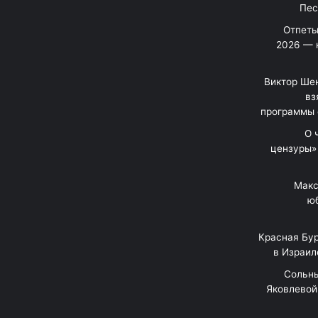
Отпеты
2026 — 
Виктор Шен
вз
программы 
«О
цензуры»
Макс
юб
Красная Бур
в Израил
"Сольн
Яковлевой 