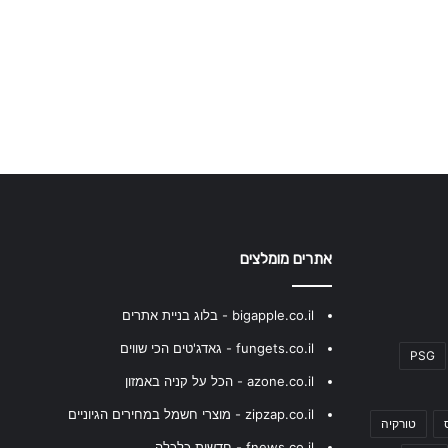
אתרים מומלצים
bigapple.co.il - בלוג בניית אתרים
fungets.co.il - גאדג'טים הכי שווים
PSG
azone.co.il - הכל על קניה באמזון
zipzap.co.il - מוצרי חשמל במחירים הגיוניים
טורקיה
fnews.co.il - חדשות כלכלה