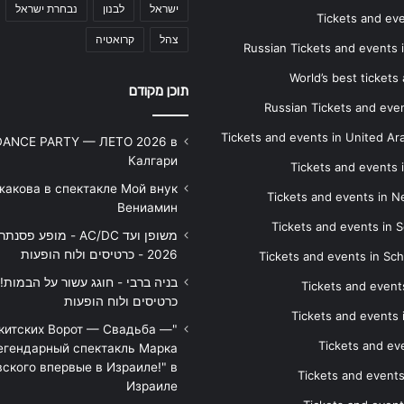
ישראל
לבנון
נבחרת ישראל
Tickets and ev
צהל
קרואטיה
Russian Tickets and events
World’s best tickets
תוכן מקודם
Russian Tickets and event
Tickets and events in United Ar
DANCE PARTY — ЛЕТО 2026 в
Калгари
Tickets and events
жакова в спектакле Мой внук
Tickets and events in 
Вениамин
Tickets and events in S
משופן ועד AC/DC - מופע 
2026 - כרטיסים ולוח הופעות
Tickets and events in Sc
Tickets and events
כרטיסים ולוח הופעות
Tickets and events
икитских Ворот — Свадьба —
Tickets and eve
егендарный спектакль Марка
ского впервые в Израиле!" в
Tickets and event
Израиле