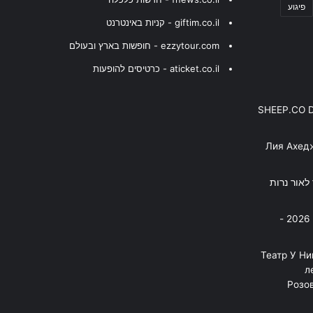
פיגוע
giftim.co.il - קניות באינטרנט
ezzytour.com - חופשות בארץ ובעולם
aticket.co.il - כרטיסים להופעות
SHEEP.CO 
Лия Ахед
פסנתר לאור נרות
בניה ברבי - חוגג עשור על הבמות! 2026 -
"Театр У Н
л
Розов