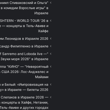
аниил Спиваковский и Ольга
 в комедии Взрослые игры" в
Израиле
HTERN - WORLD TOUR '26 в
е — концерты в Тель-Авиве и
Хайфе
им Леонидов в Израиле 2026
сандр Филиппенко в Израиле
of Sanremo and Loboda live —
Звуки моря 2026" в Израиле
уппа "КИНО" — "Невероятный
в США 2026: Лос-Анджелес и
Майами
 и Белый: «Импровизация на
у» в Израиле — билеты 2026
 Слепаков в Израиле 2026 —
 концерты в Хайфе, Нетании,
Тель-Авиве и других городах