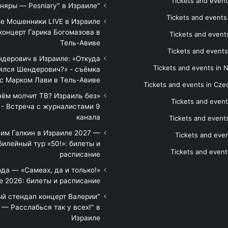
Tickets and event
"Песняры — Pesniary" в Израиле
Tickets and event
е Мошенники LIVE в Израиле
концерт Гарика Богомазова в
Tickets and events
Тель-Авиве
Tickets and events
дерович в Израиле: «Откуда
Tickets and events in 
ялся Шендерович?» - съёмка
с Марком Лави в Тель-Авиве
Tickets and events in Cze
 чём молчит ТВ? Израиль без
Tickets and event
 - Встреча с журналистами 9
канала
Tickets and event
им Галкин в Израиле 2027 —
Tickets and even
илейный тур «50!»: билеты и
Tickets and event
расписание
да — «Самеах, да и только!»
е 2026: билеты и расписание
ый стендап концерт Валерии
— Расслабься так у всех!" в
Израиле