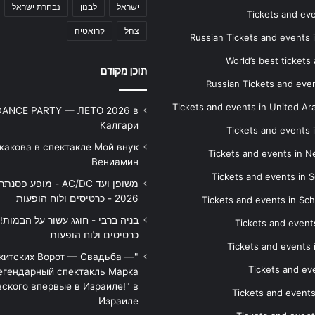
ישראל
לבנון
נבחרת ישראל
Tickets and ev
צהל
קרואטיה
Russian Tickets and events
World’s best tickets
תוכן מקודם
Russian Tickets and event
Tickets and events in United Ar
DANCE PARTY — ЛЕТО 2026 в
Калгари
Tickets and events
жакова в спектакле Мой внук
Tickets and events in 
Вениамин
Tickets and events in S
משופן ועד AC/DC - מופע 
2026 - כרטיסים ולוח הופעות
Tickets and events in Sc
Tickets and events
כרטיסים ולוח הופעות
Tickets and events
икитских Ворот — Свадьба —
Tickets and eve
егендарный спектакль Марка
ского впервые в Израиле!" в
Tickets and event
Израиле