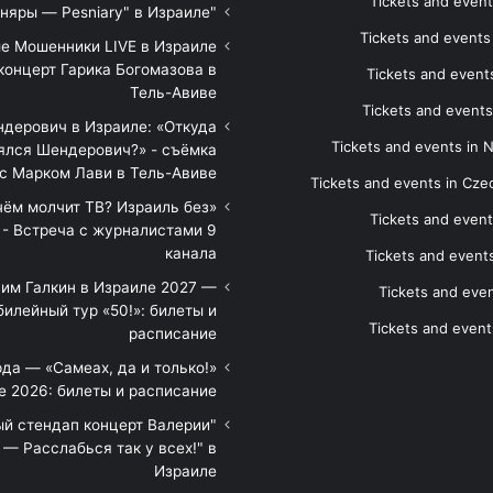
Tickets and event
"Песняры — Pesniary" в Израиле
Tickets and event
е Мошенники LIVE в Израиле
концерт Гарика Богомазова в
Tickets and events
Тель-Авиве
Tickets and events
дерович в Израиле: «Откуда
Tickets and events in 
ялся Шендерович?» - съёмка
с Марком Лави в Тель-Авиве
Tickets and events in Cze
 чём молчит ТВ? Израиль без
Tickets and event
 - Встреча с журналистами 9
канала
Tickets and event
им Галкин в Израиле 2027 —
Tickets and even
илейный тур «50!»: билеты и
Tickets and event
расписание
да — «Самеах, да и только!»
е 2026: билеты и расписание
ый стендап концерт Валерии
— Расслабься так у всех!" в
Израиле