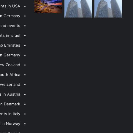
ents in USA
 in Germany
 and events
s in Israel
ab Emirates
 in Germany
New Zealand
outh Africa
hweizerland
 in Austria
 in Denmark
nts in Italy
s in Norway