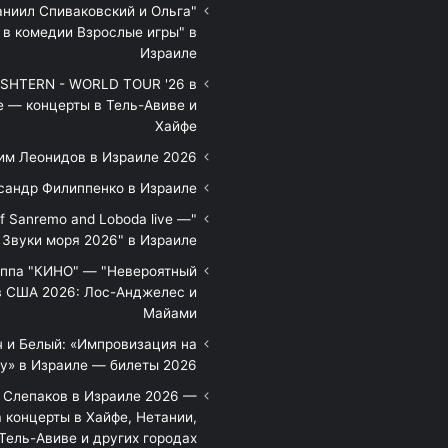
аниил Спиваковский и Ольга
 в комедии Взрослые игры" в
Израиле
HTERN - WORLD TOUR '26 в
е — концерты в Тель-Авиве и
Хайфе
им Леонидов в Израиле 2026
сандр Филиппенко в Израиле
of Sanremo and Loboda live —
Звуки моря 2026" в Израиле
уппа "КИНО" — "Невероятный
в США 2026: Лос-Анджелес и
Майами
 и Белый: «Импровизация на
у» в Израиле — билеты 2026
 Слепаков в Израиле 2026 —
 концерты в Хайфе, Нетании,
Тель-Авиве и других городах