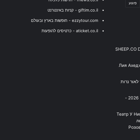
פיגוע
giftim.co.il - קניות באינטרנט
ezzytour.com - חופשות בארץ ובעולם
aticket.co.il - כרטיסים להופעות
SHEEP.CO 
Лия Ахед
פסנתר לאור נרות
בניה ברבי - חוגג עשור על הבמות! 2026 -
"Театр У Н
л
Розов