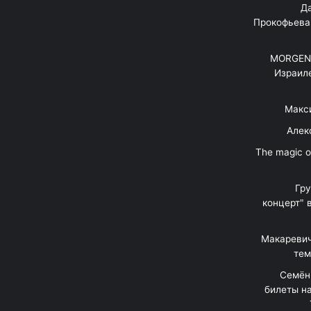
"Д
Прокофьева
MORGENS
Израил
Макс
Алек
"The magic 
Гр
концерт" 
Макаревич
тем
Семён
билеты на