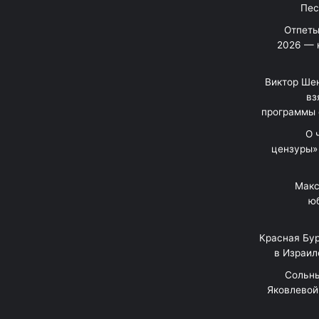
Отпеты
2026 — 
Виктор Шен
вз
программы 
«О
цензуры»
Макс
юб
Красная Бур
в Израил
"Сольн
Яковлевой 