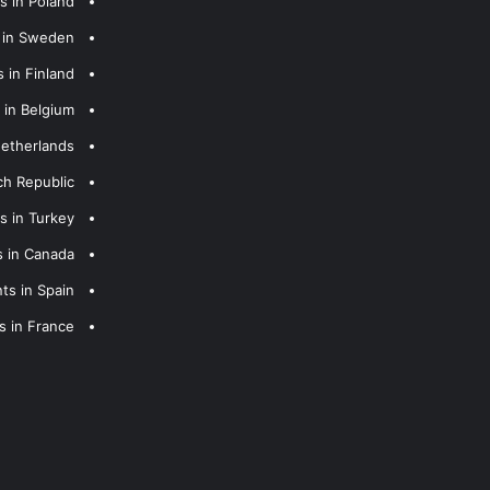
s in Poland
s in Sweden
 in Finland
 in Belgium
Netherlands
ch Republic
s in Turkey
s in Canada
ts in Spain
s in France