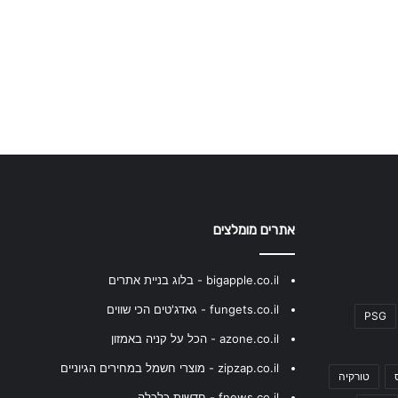
אתרים מומלצים
bigapple.co.il - בלוג בניית אתרים
fungets.co.il - גאדג'טים הכי שווים
PSG
azone.co.il - הכל על קניה באמזון
zipzap.co.il - מוצרי חשמל במחירים הגיוניים
טורקיה
fnews.co.il - חדשות כלכלה