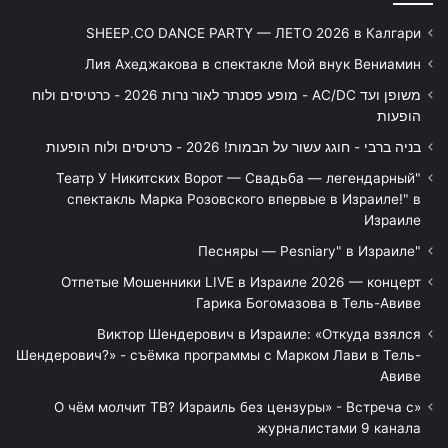
SHEEP.CO DANCE PARTY — ЛЕТО 2026 в Калгари
Лия Ахеджакова в спектакле Мой внук Вениамин
משופן ועד AC/DC - מופע פסנתר לאור נרות 2026 - כרטיסים ולוח
הופעות
בניה ברבי - חוגג עשור על הבמות! 2026 - כרטיסים ולוח הופעות
"Театр У Никитских Ворот — Свадьба — легендарный
спектакль Марка Розовского впервые в Израиле!" в
Израиле
"Песняры — Pesniary" в Израиле
Отпетые Мошенники LIVE в Израиле 2026 — концерт
Гарика Богомазова в Тель-Авиве
Виктор Шендерович в Израиле: «Откуда взялся
Шендерович?» - съёмка программы с Марком Лави в Тель-
Авиве
«О чём молчит ТВ? Израиль без цензуры» - Встреча с
журналистами 9 канала