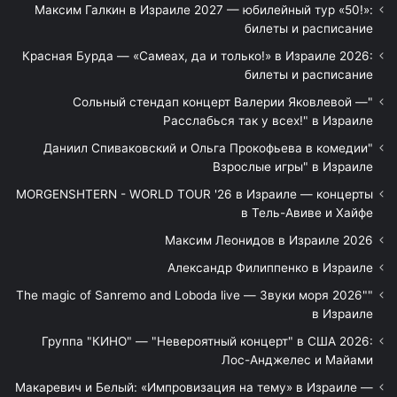
Максим Галкин в Израиле 2027 — юбилейный тур «50!»:
билеты и расписание
Красная Бурда — «Самеах, да и только!» в Израиле 2026:
билеты и расписание
"Сольный стендап концерт Валерии Яковлевой —
Расслабься так у всех!" в Израиле
"Даниил Спиваковский и Ольга Прокофьева в комедии
Взрослые игры" в Израиле
MORGENSHTERN - WORLD TOUR '26 в Израиле — концерты
в Тель-Авиве и Хайфе
Максим Леонидов в Израиле 2026
Александр Филиппенко в Израиле
"The magic of Sanremo and Loboda live — Звуки моря 2026"
в Израиле
Группа "КИНО" — "Невероятный концерт" в США 2026:
Лос-Анджелес и Майами
Макаревич и Белый: «Импровизация на тему» в Израиле —