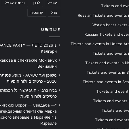
ישראל
לבנון
נבחרת ישראל
Tickets and ev
צהל
קרואטיה
Russian Tickets and events
World’s best tickets
תוכן מקודם
Russian Tickets and event
Tickets and events in United Ar
DANCE PARTY — ЛЕТО 2026 в
Калгари
Tickets and events
жакова в спектакле Мой внук
Tickets and events in 
Вениамин
Tickets and events in S
משופן ועד AC/DC - מופע 
2026 - כרטיסים ולוח הופעות
Tickets and events in Sc
Tickets and events
כרטיסים ולוח הופעות
Tickets and events
икитских Ворот — Свадьба —
Tickets and eve
егендарный спектакль Марка
ского впервые в Израиле!" в
Tickets and event
Израиле