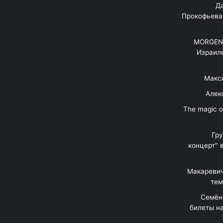
"Д
Прокофьева
MORGENS
Израил
Макс
Алек
"The magic 
Гр
концерт" 
Макаревич
тем
Семён
билеты на