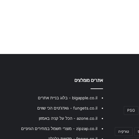
אתרים מומלצים
bigapple.co.il - בלוג בניית אתרים
fungets.co.il - גאדג'טים הכי שווים
PSG
azone.co.il - הכל על קניה באמזון
zipzap.co.il - מוצרי חשמל במחירים הגיוניים
טורקיה
fnews.co.il - חדשות כלכלה