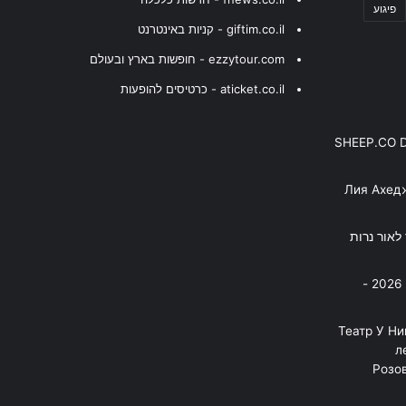
פיגוע
giftim.co.il - קניות באינטרנט
ezzytour.com - חופשות בארץ ובעולם
aticket.co.il - כרטיסים להופעות
SHEEP.CO 
Лия Ахед
פסנתר לאור נרות
בניה ברבי - חוגג עשור על הבמות! 2026 -
"Театр У Н
л
Розов