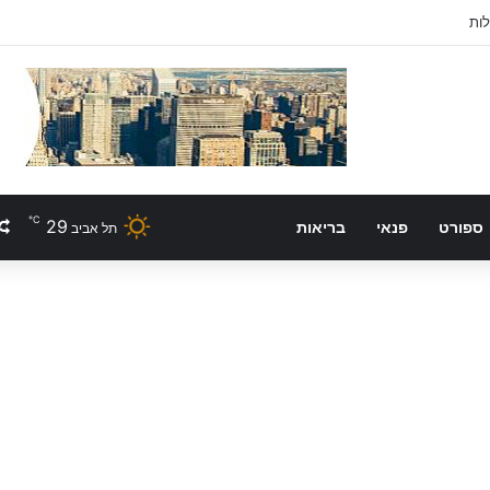
לות
℃
29
ספורט
פנאי
בריאות
תל אביב