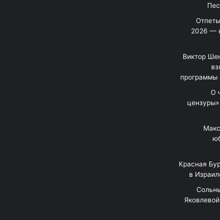
Отпеты
2026 — 
Виктор Шен
вз
программы 
«О
цензуры»
Макс
юб
Красная Бур
в Израил
"Сольн
Яковлевой 