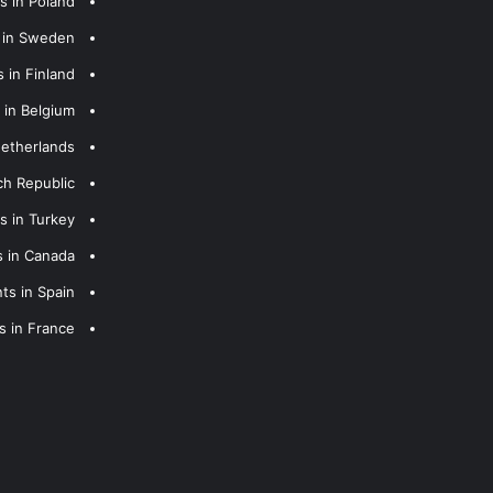
s in Poland
s in Sweden
 in Finland
 in Belgium
Netherlands
ch Republic
s in Turkey
s in Canada
ts in Spain
s in France