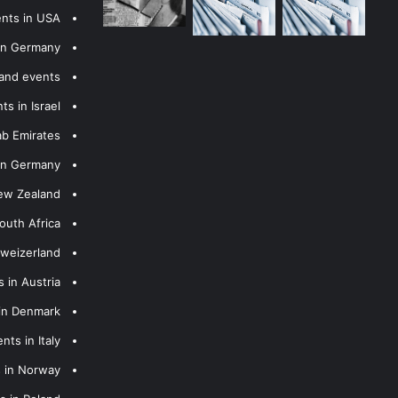
ents in USA
 in Germany
 and events
s in Israel
ab Emirates
 in Germany
New Zealand
outh Africa
hweizerland
 in Austria
 in Denmark
nts in Italy
s in Norway