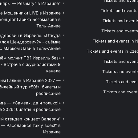
Tickets and event
"Песняры — Pesniary" в Израиле
Tickets and event
е Мошенники LIVE в Израиле
концерт Гарика Богомазова в
Tickets and events
Тель-Авиве
Tickets and events
дерович в Израиле: «Откуда
Tickets and events in 
ялся Шендерович?» - съёмка
с Марком Лави в Тель-Авиве
Tickets and events in Cze
 чём молчит ТВ? Израиль без
Tickets and event
 - Встреча с журналистами 9
канала
Tickets and event
им Галкин в Израиле 2027 —
Tickets and even
илейный тур «50!»: билеты и
Tickets and event
расписание
да — «Самеах, да и только!»
е 2026: билеты и расписание
ый стендап концерт Валерии
— Расслабься так у всех!" в
Израиле