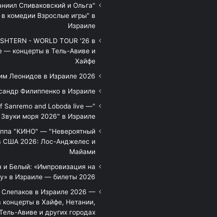
аниил Спиваковский и Ольга
 в комедии Взрослые игры" в
Израиле
HTERN - WORLD TOUR '26 в
е — концерты в Тель-Авиве и
Хайфе
им Леонидов в Израиле 2026
сандр Филиппенко в Израиле
of Sanremo and Loboda live —
Звуки моря 2026" в Израиле
уппа "КИНО" — "Невероятный
в США 2026: Лос-Анджелес и
Майами
 и Белый: «Импровизация на
у» в Израиле — билеты 2026
 Слепаков в Израиле 2026 —
 концерты в Хайфе, Нетании,
Тель-Авиве и других городах