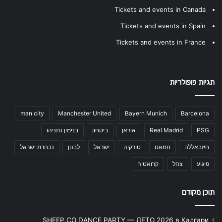
Tickets and events in Canada
Tickets and events in Spain
Tickets and events in France
תגיות פופולריות
man city
Manchester United
Bayern Munich
Barcelona
PSG
Real Madrid
איראן
ביטחון
בנימין נתניהו
חיזבאללה
חמאס
טורקיה
ישראל
לבנון
נבחרת ישראל
פיגוע
צהל
קרואטיה
תוכן מקודם
SHEEP.CO DANCE PARTY — ЛЕТО 2026 в Калгари