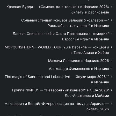
Красная Бурда — «Самеах, да и только!» в Израиле 2026:
билеты и расписание
"Сольный стендап концерт Валерии Яковлевой —
Расслабься так у всех!" в Израиле
"Даниил Спиваковский и Ольга Прокофьева в комедии
Взрослые игры" в Израиле
MORGENSHTERN - WORLD TOUR '26 в Израиле — концерты
в Тель-Авиве и Хайфе
Максим Леонидов в Израиле 2026
Александр Филиппенко в Израиле
"The magic of Sanremo and Loboda live — Звуки моря 2026"
в Израиле
Группа "КИНО" — "Невероятный концерт" в США 2026:
Лос-Анджелес и Майами
Макаревич и Белый: «Импровизация на тему» в Израиле —
билеты 2026