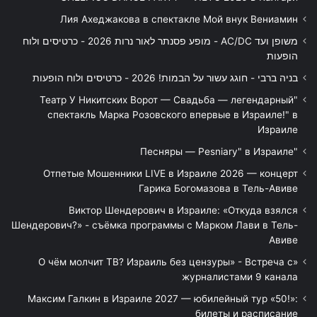
Лия Ахеджакова в спектакле Мой внук Вениамин
משופן ועד AC/DC - מופע פסנתר לאור נרות 2026 - כרטיסים ולוח
הופעות
בניה ברבי - חוגג עשור על הבמות! 2026 - כרטיסים ולוח הופעות
"Театр У Никитских Ворот — Свадьба — легендарный
спектакль Марка Розовского впервые в Израиле!" в
Израиле
"Песняры — Pesniary" в Израиле
Отпетые Мошенники LIVE в Израиле 2026 — концерт
Гарика Богомазова в Тель-Авиве
Виктор Шендерович в Израиле: «Откуда взялся
Шендерович?» - съёмка программы с Марком Лави в Тель-
Авиве
«О чём молчит ТВ? Израиль без цензуры» - Встреча с
журналистами 9 канала
Максим Галкин в Израиле 2027 — юбилейный тур «50!»:
билеты и расписание