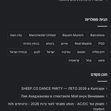
תגיות פופולריות
man city
Manchester United
Bayern Munich
Barcelona
PSG
Real Madrid
איראן
ביטחון
בנימין נתניהו
חיזבאללה
חמאס
טורקיה
ישראל
לבנון
נבחרת ישראל
פיגוע
צהל
קרואטיה
תוכן מקודם
SHEEP.CO DANCE PARTY — ЛЕТО 2026 в Калгари
Лия Ахеджакова в спектакле Мой внук Вениамин
משופן ועד AC/DC - מופע פסנתר לאור נרות 2026 - כרטיסים ולוח
הופעות