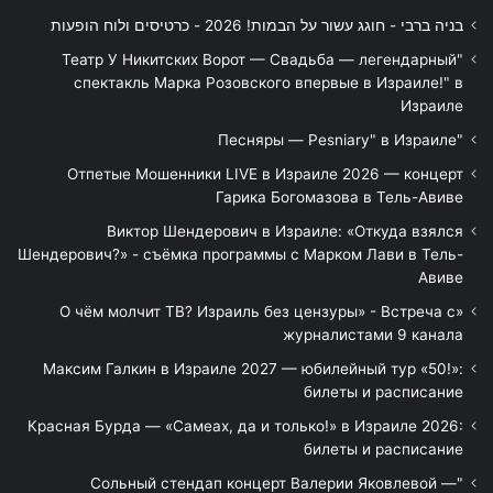
בניה ברבי - חוגג עשור על הבמות! 2026 - כרטיסים ולוח הופעות
"Театр У Никитских Ворот — Свадьба — легендарный
спектакль Марка Розовского впервые в Израиле!" в
Израиле
"Песняры — Pesniary" в Израиле
Отпетые Мошенники LIVE в Израиле 2026 — концерт
Гарика Богомазова в Тель-Авиве
Виктор Шендерович в Израиле: «Откуда взялся
Шендерович?» - съёмка программы с Марком Лави в Тель-
Авиве
«О чём молчит ТВ? Израиль без цензуры» - Встреча с
журналистами 9 канала
Максим Галкин в Израиле 2027 — юбилейный тур «50!»:
билеты и расписание
Красная Бурда — «Самеах, да и только!» в Израиле 2026:
билеты и расписание
"Сольный стендап концерт Валерии Яковлевой —