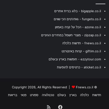
bigapple.co.il - בלוג בניית אתרים
fungets.co.il - גאדג'טים הכי שווים
azone.co.il - הכל על קניה באמזון
zipzap.co.il - מוצרי חשמל במחירים הגיוניים
fnews.co.il - חדשות כלכלה
giftim.co.il - קניות באינטרנט
ezzytour.com - חופשות בארץ ובעולם
aticket.co.il - כרטיסים להופעות
Fnews.co.il
© Copyright 2026, All Rights Reserved |
חדשות
כלכלה
בארץ
בעולם
טכנולוגיה
ספורט
פנאי
בריאות
Facebook
RSS