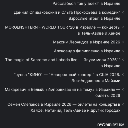
Расслабься так у всех!" в Израиле
"Даниил Спиваковский и Ольга Прокофьева в комедии
Взрослые игры" в Израиле
MORGENSHTERN - WORLD TOUR '26 в Израиле — концерты
в Тель-Авиве и Хайфе
Максим Леонидов в Израиле 2026
Александр Филиппенко в Израиле
"The magic of Sanremo and Loboda live — Звуки моря 2026"
в Израиле
Группа "КИНО" — "Невероятный концерт" в США 2026:
Лос-Анджелес и Майами
Макаревич и Белый: «Импровизация на тему» в Израиле —
билеты 2026
Семён Слепаков в Израиле 2026 — билеты на концерты в
Хайфе, Нетании, Тель-Авиве и других городах
אתרים מומלצים