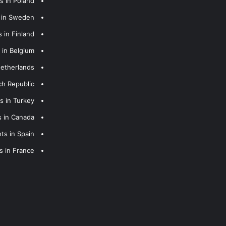
s in Poland
s in Sweden
 in Finland
 in Belgium
Netherlands
ch Republic
s in Turkey
s in Canada
ts in Spain
s in France