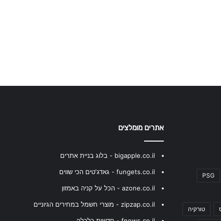
אתרים מומלצים
bigapple.co.il - בלוג בניית אתרים
fungets.co.il - גאדג'טים הכי שווים
PSG
azone.co.il - הכל על קניה באמזון
zipzap.co.il - מוצרי חשמל במחירים הגיוניים
טורקיה
fnews.co.il - חדשות כלכלה