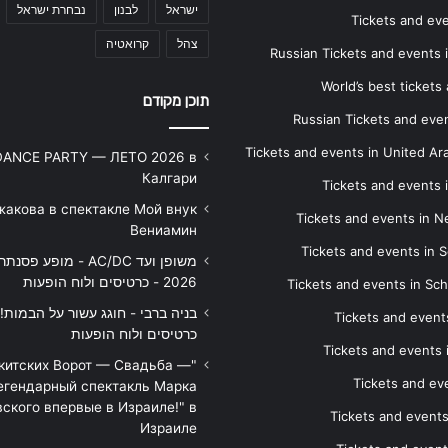
ישראל
לבנון
נבחרת ישראל
Tickets and ev
צהל
קרואטיה
Russian Tickets and events
World’s best tickets
תוכן מקודם
Russian Tickets and event
Tickets and events in United Ar
DANCE PARTY — ЛЕТО 2026 в
Калгари
Tickets and events
жакова в спектакле Мой внук
Tickets and events in 
Вениамин
Tickets and events in S
משופן ועד AC/DC - מופע 
2026 - כרטיסים ולוח הופעות
Tickets and events in Sc
Tickets and events
כרטיסים ולוח הופעות
Tickets and events
икитских Ворот — Свадьба —
Tickets and eve
егендарный спектакль Марка
ского впервые в Израиле!" в
Tickets and event
Израиле