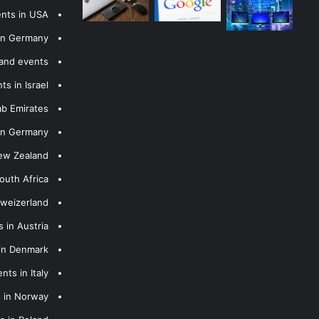
ents in USA
 in Germany
 and events
s in Israel
ab Emirates
 in Germany
New Zealand
outh Africa
hweizerland
 in Austria
 in Denmark
nts in Italy
s in Norway