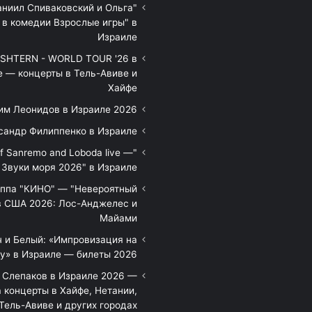
аниил Спиваковский и Ольга
 в комедии Взрослые игры" в
Израиле
HTERN - WORLD TOUR '26 в
е — концерты в Тель-Авиве и
Хайфе
им Леонидов в Израиле 2026
сандр Филиппенко в Израиле
of Sanremo and Loboda live —
Звуки моря 2026" в Израиле
уппа "КИНО" — "Невероятный
в США 2026: Лос-Анджелес и
Майами
 и Белый: «Импровизация на
у» в Израиле — билеты 2026
 Слепаков в Израиле 2026 —
 концерты в Хайфе, Нетании,
Тель-Авиве и других городах