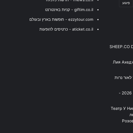
פיגוע
giftim.co.il - קניות באינטרנט
ezzytour.com - חופשות בארץ ובעולם
aticket.co.il - כרטיסים להופעות
SHEEP.CO 
Лия Ахед
פסנתר לאור נרות
בניה ברבי - חוגג עשור על הבמות! 2026 -
"Театр У Н
л
Розов