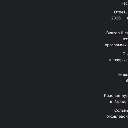
Отпеты
2026 — 
Виктор Шен
вз
программы 
«О
цензуры»
Макс
юб
Красная Бур
в Израил
"Сольн
Яковлевой 