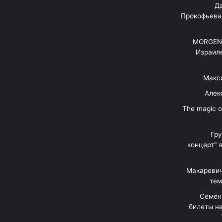
"Д
Прокофьева
MORGENS
Израил
Макс
Алек
"The magic 
Гр
концерт" 
Макаревич
тем
Семён
билеты на