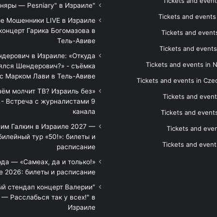
Tickets and event
"Песняры — Pesniary" в Израиле
Tickets and event
е Мошенники LIVE в Израиле
концерт Гарика Богомазова в
Tickets and events
Тель-Авиве
Tickets and events
дерович в Израиле: «Откуда
Tickets and events in 
ялся Шендерович?» - съёмка
с Марком Лави в Тель-Авиве
Tickets and events in Cze
 чём молчит ТВ? Израиль без
Tickets and event
 - Встреча с журналистами 9
канала
Tickets and event
им Галкин в Израиле 2027 —
Tickets and even
илейный тур «50!»: билеты и
Tickets and event
расписание
да — «Самеах, да и только!»
е 2026: билеты и расписание
ый стендап концерт Валерии
— Расслабься так у всех!" в
Израиле