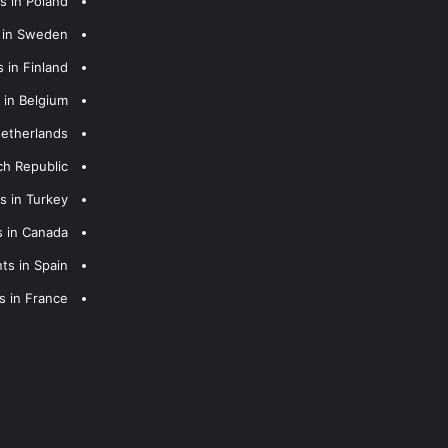
s in Poland
s in Sweden
 in Finland
 in Belgium
Netherlands
ch Republic
s in Turkey
s in Canada
ts in Spain
s in France