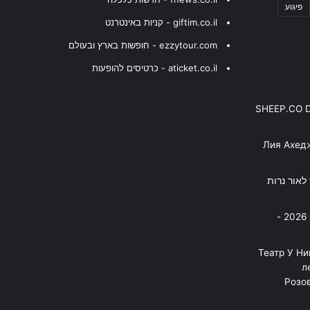
פיגוע
giftim.co.il - קניות באינטרנט
ezzytour.com - חופשות בארץ ובעולם
aticket.co.il - כרטיסים להופעות
SHEEP.CO 
Лия Ахед
פסנתר לאור נרות
בניה ברבי - חוגג עשור על הבמות! 2026 -
"Театр У Н
л
Розов