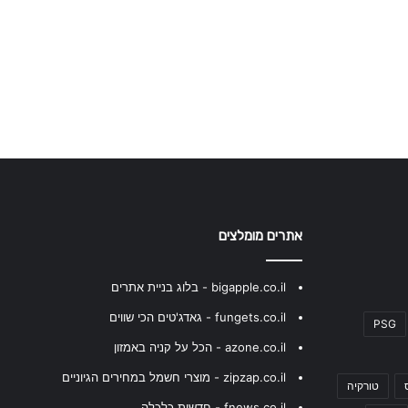
אתרים מומלצים
bigapple.co.il - בלוג בניית אתרים
fungets.co.il - גאדג'טים הכי שווים
PSG
azone.co.il - הכל על קניה באמזון
zipzap.co.il - מוצרי חשמל במחירים הגיוניים
טורקיה
fnews.co.il - חדשות כלכלה