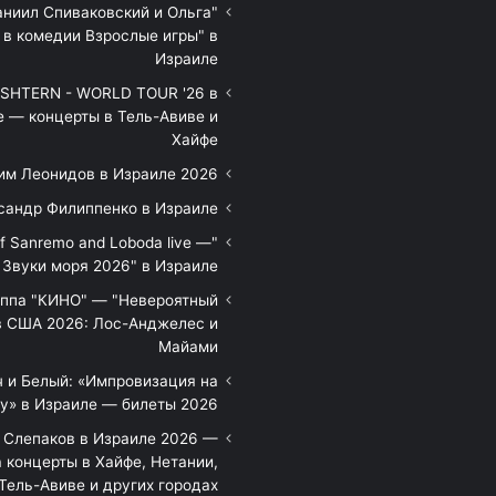
аниил Спиваковский и Ольга
 в комедии Взрослые игры" в
Израиле
HTERN - WORLD TOUR '26 в
е — концерты в Тель-Авиве и
Хайфе
им Леонидов в Израиле 2026
сандр Филиппенко в Израиле
of Sanremo and Loboda live —
Звуки моря 2026" в Израиле
уппа "КИНО" — "Невероятный
в США 2026: Лос-Анджелес и
Майами
 и Белый: «Импровизация на
у» в Израиле — билеты 2026
 Слепаков в Израиле 2026 —
 концерты в Хайфе, Нетании,
Тель-Авиве и других городах