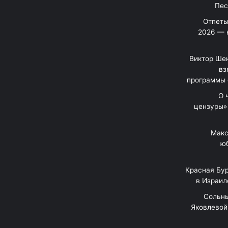
Отпеты
2026 — 
Виктор Шен
вз
программы 
«О
цензуры»
Макс
юб
Красная Бур
в Израил
"Сольн
Яковлевой 