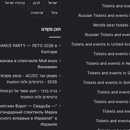
ישראל
לבנון
נבחרת ישראל
Tickets and ev
צהל
קרואטיה
Russian Tickets and events
World’s best tickets
תוכן מקודם
Russian Tickets and event
Tickets and events in United Ar
DANCE PARTY — ЛЕТО 2026 в
Калгари
Tickets and events
жакова в спектакле Мой внук
Tickets and events in 
Вениамин
Tickets and events in S
משופן ועד AC/DC - מופע 
2026 - כרטיסים ולוח הופעות
Tickets and events in Sc
Tickets and events
כרטיסים ולוח הופעות
Tickets and events
икитских Ворот — Свадьба —
Tickets and eve
егендарный спектакль Марка
ского впервые в Израиле!" в
Tickets and event
Израиле