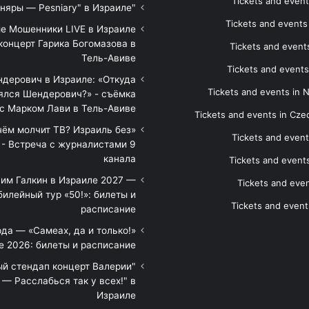
Tickets and event
"Песняры — Pesniary" в Израиле
Tickets and event
е Мошенники LIVE в Израиле
концерт Гарика Богомазова в
Tickets and events
Тель-Авиве
Tickets and events
дерович в Израиле: «Откуда
Tickets and events in 
ялся Шендерович?» - съёмка
с Марком Лави в Тель-Авиве
Tickets and events in Cze
 чём молчит ТВ? Израиль без
Tickets and event
 - Встреча с журналистами 9
канала
Tickets and event
им Галкин в Израиле 2027 —
Tickets and even
илейный тур «50!»: билеты и
Tickets and event
расписание
да — «Самеах, да и только!»
е 2026: билеты и расписание
ый стендап концерт Валерии
— Расслабься так у всех!" в
Израиле