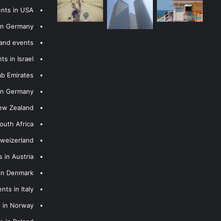
ents in USA
 in Germany
 and events
s in Israel
ab Emirates
 in Germany
New Zealand
outh Africa
hweizerland
 in Austria
 in Denmark
nts in Italy
s in Norway