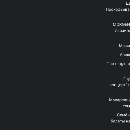
"Д
Прокофьева
MORGENS
Израил
Макс
Алек
"The magic 
Гр
концерт" 
Макаревич
тем
Семён
билеты на