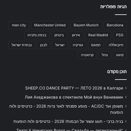
תגיות פופולריות
man city
Manchester United
Bayern Munich
Barcelona
PSG
Real Madrid
איראן
ביטחון
בנימין נתניהו
חיזבאללה
חמאס
טורקיה
ישראל
לבנון
נבחרת ישראל
פיגוע
צהל
קרואטיה
תוכן מקודם
SHEEP.CO DANCE PARTY — ЛЕТО 2026 в Калгари
Лия Ахеджакова в спектакле Мой внук Вениамин
משופן ועד AC/DC - מופע פסנתר לאור נרות 2026 - כרטיסים ולוח
הופעות
בניה ברבי - חוגג עשור על הבמות! 2026 - כרטיסים ולוח הופעות
"Театр У Никитских Ворот — Свадьба — легендарный