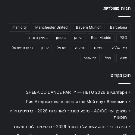
תגיות פופולריות
man city
Manchester United
Bayern Munich
Barcelona
PSG
Real Madrid
איראן
ביטחון
בנימין נתניהו
חיזבאללה
חמאס
טורקיה
ישראל
לבנון
נבחרת ישראל
פיגוע
צהל
קרואטיה
תוכן מקודם
SHEEP.CO DANCE PARTY — ЛЕТО 2026 в Калгари
Лия Ахеджакова в спектакле Мой внук Вениамин
משופן ועד AC/DC - מופע פסנתר לאור נרות 2026 - כרטיסים ולוח
הופעות
בניה ברבי - חוגג עשור על הבמות! 2026 - כרטיסים ולוח הופעות