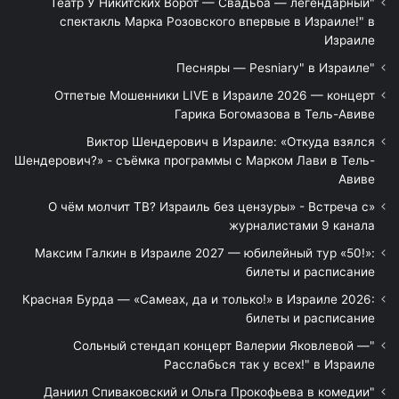
"Театр У Никитских Ворот — Свадьба — легендарный
спектакль Марка Розовского впервые в Израиле!" в
Израиле
"Песняры — Pesniary" в Израиле
Отпетые Мошенники LIVE в Израиле 2026 — концерт
Гарика Богомазова в Тель-Авиве
Виктор Шендерович в Израиле: «Откуда взялся
Шендерович?» - съёмка программы с Марком Лави в Тель-
Авиве
«О чём молчит ТВ? Израиль без цензуры» - Встреча с
журналистами 9 канала
Максим Галкин в Израиле 2027 — юбилейный тур «50!»:
билеты и расписание
Красная Бурда — «Самеах, да и только!» в Израиле 2026:
билеты и расписание
"Сольный стендап концерт Валерии Яковлевой —
Расслабься так у всех!" в Израиле
"Даниил Спиваковский и Ольга Прокофьева в комедии