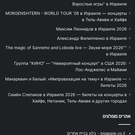
Взрослые игры" в Израиле
MORGENSHTERN - WORLD TOUR '26 в Израиле — концерты
в Тель-Авиве и Хайфе
Максим Леонидов в Израиле 2026
Александр Филиппенко в Израиле
"The magic of Sanremo and Loboda live — Звуки моря 2026"
в Израиле
Группа "КИНО" — "Невероятный концерт" в США 2026:
Лос-Анджелес и Майами
Макаревич и Белый: «Импровизация на тему» в Израиле —
билеты 2026
Семён Слепаков в Израиле 2026 — билеты на концерты в
Хайфе, Нетании, Тель-Авиве и других городах
אתרים מומלצים
bigapple.co.il - בלוג בניית אתרים