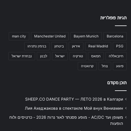
תגיות פופולריות
man city
Manchester United
Bayern Munich
Barcelona
PSG
Real Madrid
איראן
ביטחון
בנימין נתניהו
חיזבאללה
חמאס
טורקיה
ישראל
לבנון
נבחרת ישראל
פיגוע
צהל
קרואטיה
תוכן מקודם
SHEEP.CO DANCE PARTY — ЛЕТО 2026 в Калгари
Лия Ахеджакова в спектакле Мой внук Вениамин
משופן ועד AC/DC - מופע פסנתר לאור נרות 2026 - כרטיסים ולוח
הופעות