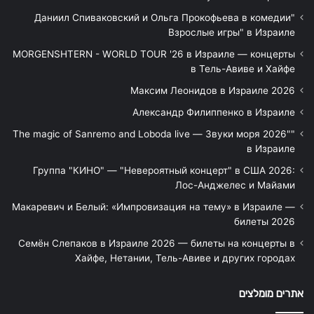
"Даниил Спиваковский и Ольга Прокофьева в комедии
Взрослые игры" в Израиле
MORGENSHTERN - WORLD TOUR '26 в Израиле — концерты
в Тель-Авиве и Хайфе
Максим Леонидов в Израиле 2026
Александр Филиппенко в Израиле
"The magic of Sanremo and Loboda live — Звуки моря 2026"
в Израиле
Группа "КИНО" — "Невероятный концерт" в США 2026:
Лос-Анджелес и Майами
Макаревич и Белый: «Импровизация на тему» в Израиле —
билеты 2026
Семён Слепаков в Израиле 2026 — билеты на концерты в
Хайфе, Нетании, Тель-Авиве и других городах
אתרים מומלצים