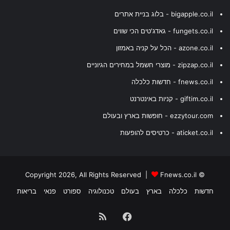
bigapple.co.il - בלוג בניית אתרים
fungets.co.il - גאדג'טים הכי שווים
azone.co.il - הכל על קניה באמזון
zipzap.co.il - מוצרי חשמל במחירים הגיוניים
fnews.co.il - חדשות כלכלה
giftim.co.il - קניות באינטרנט
ezzytour.com - חופשות בארץ ובעולם
aticket.co.il - כרטיסים להופעות
Fnews.co.il
© Copyright 2026, All Rights Reserved |
חדשות
כלכלה
בארץ
בעולם
טכנולוגיה
ספורט
פנאי
בריאות
Facebook
RSS