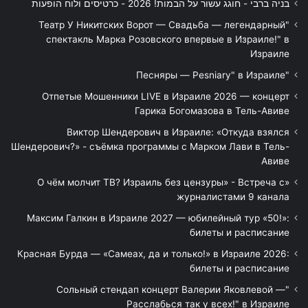
בניה ברבי - חוגג עשור על הבמות! 2026 - כרטיסים ולוח הופעות
"Театр У Никитских Ворот — Свадьба — легендарный
спектакль Марка Розовского впервые в Израиле!" в
Израиле
"Песняры — Pesniary" в Израиле
Отпетые Мошенники LIVE в Израиле 2026 — концерт
Гарика Богомазова в Тель-Авиве
Виктор Шендерович в Израиле: «Откуда взялся
Шендерович?» - съёмка программы с Марком Лави в Тель-
Авиве
«О чём молчит ТВ? Израиль без цензуры» - Встреча с
журналистами 9 канала
Максим Галкин в Израиле 2027 — юбилейный тур «50!»:
билеты и расписание
Красная Бурда — «Самеах, да и только!» в Израиле 2026:
билеты и расписание
"Сольный стендап концерт Валерии Яковлевой —
Расслабься так у всех!" в Израиле