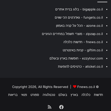
bigapple.co.il - בלוג בניית אתרים
fungets.co.il - גאדג'טים הכי שווים
azone.co.il - הכל על קניה באמזון
zipzap.co.il - מוצרי חשמל במחירים הגיוניים
fnews.co.il - חדשות כלכלה
giftim.co.il - קניות באינטרנט
ezzytour.com - חופשות בארץ ובעולם
aticket.co.il - כרטיסים להופעות
Fnews.co.il
© Copyright 2026, All Rights Reserved |
חדשות
כלכלה
בארץ
בעולם
טכנולוגיה
ספורט
פנאי
בריאות
Facebook
RSS