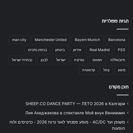
תגיות פופולריות
man city
Manchester United
Bayern Munich
Barcelona
PSG
Real Madrid
איראן
ביטחון
בנימין נתניהו
חיזבאללה
חמאס
טורקיה
ישראל
לבנון
נבחרת ישראל
פיגוע
צהל
קרואטיה
תוכן מקודם
SHEEP.CO DANCE PARTY — ЛЕТО 2026 в Калгари
Лия Ахеджакова в спектакле Мой внук Вениамин
משופן ועד AC/DC - מופע פסנתר לאור נרות 2026 - כרטיסים ולוח
הופעות