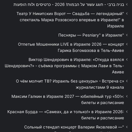
בניה ברבי - חוגג עשור על הבמות! 2026 - כרטיסים ולוח הופעות
"Театр У Никитских Ворот — Свадьба — легендарный
спектакль Марка Розовского впервые в Израиле!" в
Израиле
"Песняры — Pesniary" в Израиле
Отпетые Мошенники LIVE в Израиле 2026 — концерт
Гарика Богомазова в Тель-Авиве
Виктор Шендерович в Израиле: «Откуда взялся
Шендерович?» - съёмка программы с Марком Лави в Тель-
Авиве
«О чём молчит ТВ? Израиль без цензуры» - Встреча с
журналистами 9 канала
Максим Галкин в Израиле 2027 — юбилейный тур «50!»:
билеты и расписание
Красная Бурда — «Самеах, да и только!» в Израиле 2026:
билеты и расписание
"Сольный стендап концерт Валерии Яковлевой —