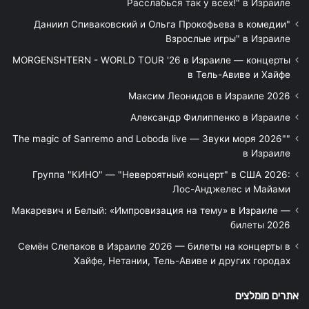
Расслабься так у всех!" в Израиле
"Даниил Спиваковский и Ольга Прокофьева в комедии
Взрослые игры" в Израиле
MORGENSHTERN - WORLD TOUR '26 в Израиле — концерты
в Тель-Авиве и Хайфе
Максим Леонидов в Израиле 2026
Александр Филиппенко в Израиле
"The magic of Sanremo and Loboda live — Звуки моря 2026"
в Израиле
Группа "КИНО" — "Невероятный концерт" в США 2026:
Лос-Анджелес и Майами
Макаревич и Белый: «Импровизация на тему» в Израиле —
билеты 2026
Семён Слепаков в Израиле 2026 — билеты на концерты в
Хайфе, Нетании, Тель-Авиве и других городах
אתרים מומלצים