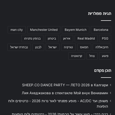
תגיות פופולריות
man city
Manchester United
Bayern Munich
Barcelona
PSG
Real Madrid
איראן
ביטחון
בנימין נתניהו
חיזבאללה
חמאס
טורקיה
ישראל
לבנון
נבחרת ישראל
פיגוע
צהל
קרואטיה
תוכן מקודם
SHEEP.CO DANCE PARTY — ЛЕТО 2026 в Калгари
Лия Ахеджакова в спектакле Мой внук Вениамин
משופן ועד AC/DC - מופע פסנתר לאור נרות 2026 - כרטיסים ולוח
הופעות
בניה ברבי - חוגג עשור על הבמות! 2026 - כרטיסים ולוח הופעות