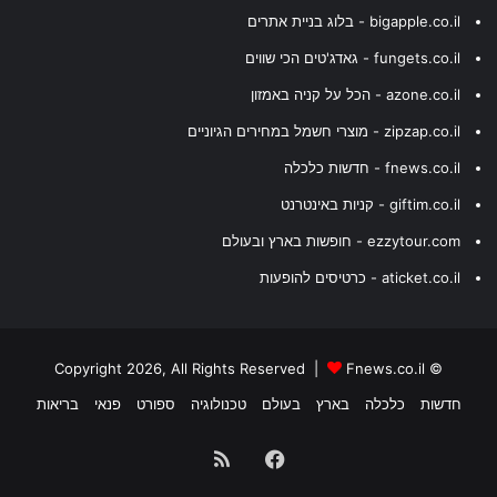
bigapple.co.il - בלוג בניית אתרים
fungets.co.il - גאדג'טים הכי שווים
azone.co.il - הכל על קניה באמזון
zipzap.co.il - מוצרי חשמל במחירים הגיוניים
fnews.co.il - חדשות כלכלה
giftim.co.il - קניות באינטרנט
ezzytour.com - חופשות בארץ ובעולם
aticket.co.il - כרטיסים להופעות
Fnews.co.il
© Copyright 2026, All Rights Reserved |
חדשות
כלכלה
בארץ
בעולם
טכנולוגיה
ספורט
פנאי
בריאות
Facebook
RSS