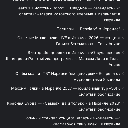
"Театр У Никитских Ворот — Свадьба — легендарный
спектакль Марка Розовского впервые в Израиле!" в
Израиле
"Песняры — Pesniary" в Израиле
Отпетые Мошенники LIVE в Израиле 2026 — концерт
Гарика Богомазова в Тель-Авиве
Виктор Шендерович в Израиле: «Откуда взялся
Шендерович?» - съёмка программы с Марком Лави в Тель-
Авиве
«О чём молчит ТВ? Израиль без цензуры» - Встреча с
журналистами 9 канала
Максим Галкин в Израиле 2027 — юбилейный тур «50!»:
билеты и расписание
Красная Бурда — «Самеах, да и только!» в Израиле 2026:
билеты и расписание
"Сольный стендап концерт Валерии Яковлевой —
Расслабься так у всех!" в Израиле