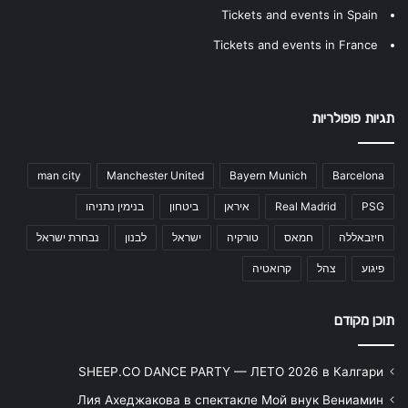
Tickets and events in Spain
Tickets and events in France
תגיות פופולריות
man city
Manchester United
Bayern Munich
Barcelona
PSG
Real Madrid
איראן
ביטחון
בנימין נתניהו
חיזבאללה
חמאס
טורקיה
ישראל
לבנון
נבחרת ישראל
פיגוע
צהל
קרואטיה
תוכן מקודם
SHEEP.CO DANCE PARTY — ЛЕТО 2026 в Калгари
Лия Ахеджакова в спектакле Мой внук Вениамин