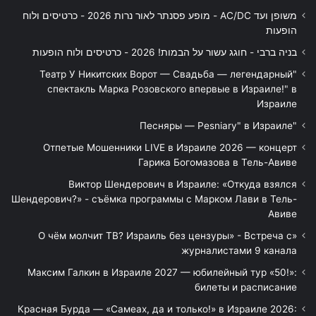
משופן ועד AC/DC - מופע פסנתר לאור נרות 2026 - כרטיסים ולוח
הופעות
בניה ברבי - חוגג עשור על הבמות! 2026 - כרטיסים ולוח הופעות
"Театр У Никитских Ворот — Свадьба — легендарный
спектакль Марка Розовского впервые в Израиле!" в
Израиле
"Песняры — Pesniary" в Израиле
Отпетые Мошенники LIVE в Израиле 2026 — концерт
Гарика Богомазова в Тель-Авиве
Виктор Шендерович в Израиле: «Откуда взялся
Шендерович?» - съёмка программы с Марком Лави в Тель-
Авиве
«О чём молчит ТВ? Израиль без цензуры» - Встреча с
журналистами 9 канала
Максим Галкин в Израиле 2027 — юбилейный тур «50!»:
билеты и расписание
Красная Бурда — «Самеах, да и только!» в Израиле 2026: