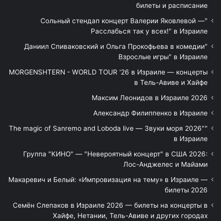
билеты и расписание
"Сольный стендап концерт Валерии Яковлевой —
Расслабься так у всех!" в Израиле
"Даниил Спиваковский и Ольга Прокофьева в комедии
Взрослые игры" в Израиле
MORGENSHTERN - WORLD TOUR '26 в Израиле — концерты
в Тель-Авиве и Хайфе
Максим Леонидов в Израиле 2026
Александр Филиппенко в Израиле
"The magic of Sanremo and Loboda live — Звуки моря 2026"
в Израиле
Группа "КИНО" — "Невероятный концерт" в США 2026:
Лос-Анджелес и Майами
Макаревич и Белый: «Импровизация на тему» в Израиле —
билеты 2026
Семён Слепаков в Израиле 2026 — билеты на концерты в
Хайфе, Нетании, Тель-Авиве и других городах