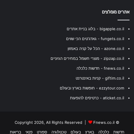
אתרים מומלצים
bigapple.co.il - בלוג בניית אתרים
fungets.co.il - גאדג'טים הכי שווים
azone.co.il - הכל על קניה באמזון
zipzap.co.il - מוצרי חשמל במחירים הגיוניים
fnews.co.il - חדשות כלכלה
giftim.co.il - קניות באינטרנט
ezzytour.com - חופשות בארץ ובעולם
aticket.co.il - כרטיסים להופעות
Fnews.co.il
© Copyright 2026, All Rights Reserved |
חדשות
כלכלה
בארץ
בעולם
טכנולוגיה
ספורט
פנאי
בריאות