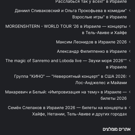
Расслабься так у всех!" в Израиле
"Даниил Спиваковский и Ольга Прокофьева в комедии
Взрослые игры" в Израиле
MORGENSHTERN - WORLD TOUR '26 в Израиле — концерты
в Тель-Авиве и Хайфе
Максим Леонидов в Израиле 2026
Александр Филиппенко в Израиле
"The magic of Sanremo and Loboda live — Звуки моря 2026"
в Израиле
Группа "КИНО" — "Невероятный концерт" в США 2026:
Лос-Анджелес и Майами
Макаревич и Белый: «Импровизация на тему» в Израиле —
билеты 2026
Семён Слепаков в Израиле 2026 — билеты на концерты в
Хайфе, Нетании, Тель-Авиве и других городах
אתרים מומלצים