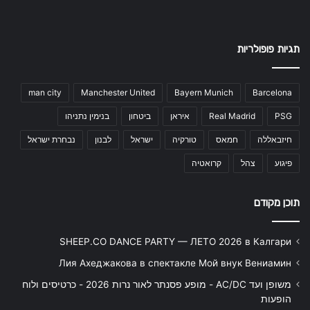
תגיות פופולריות
man city
Manchester United
Bayern Munich
Barcelona
PSG
Real Madrid
איראן
ביטחון
בנימין נתניהו
חיזבאללה
חמאס
טורקיה
ישראל
לבנון
נבחרת ישראל
פיגוע
צהל
קרואטיה
תוכן מקודם
SHEEP.CO DANCE PARTY — ЛЕТО 2026 в Калгари
Лия Ахеджакова в спектакле Мой внук Вениамин
משופן ועד AC/DC - מופע פסנתר לאור נרות 2026 - כרטיסים ולוח
הופעות