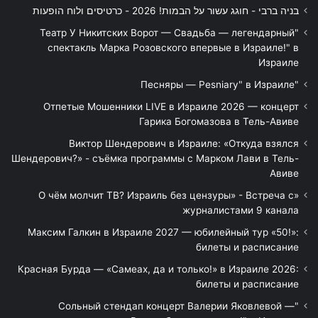
בניה ברבי - חוגג עשור על הבמות! 2026 - כרטיסים ולוח הופעות
"Театр У Никитских Ворот — Свадьба — легендарный
спектакль Марка Розовского впервые в Израиле!" в
Израиле
"Песняры — Pesniary" в Израиле
Отпетые Мошенники LIVE в Израиле 2026 — концерт
Гарика Богомазова в Тель-Авиве
Виктор Шендерович в Израиле: «Откуда взялся
Шендерович?» - съёмка программы с Марком Лави в Тель-
Авиве
«О чём молчит ТВ? Израиль без цензуры» - Встреча с
журналистами 9 канала
Максим Галкин в Израиле 2027 — юбилейный тур «50!»:
билеты и расписание
Красная Бурда — «Самеах, да и только!» в Израиле 2026:
билеты и расписание
"Сольный стендап концерт Валерии Яковлевой —