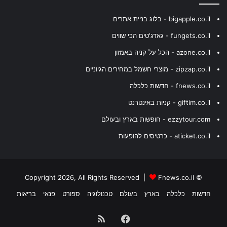
bigapple.co.il - בלוג בניית אתרים
fungets.co.il - גאדג'טים הכי שווים
azone.co.il - הכל על קניה באמזון
zipzap.co.il - מוצרי חשמל במחירים הגיוניים
fnews.co.il - חדשות כלכלה
giftim.co.il - קניות באינטרנט
ezzytour.com - חופשות בארץ ובעולם
aticket.co.il - כרטיסים להופעות
Fnews.co.il
© Copyright 2026, All Rights Reserved |
חדשות
כלכלה
בארץ
בעולם
טכנולוגיה
ספורט
פנאי
בריאות
Facebook
RSS