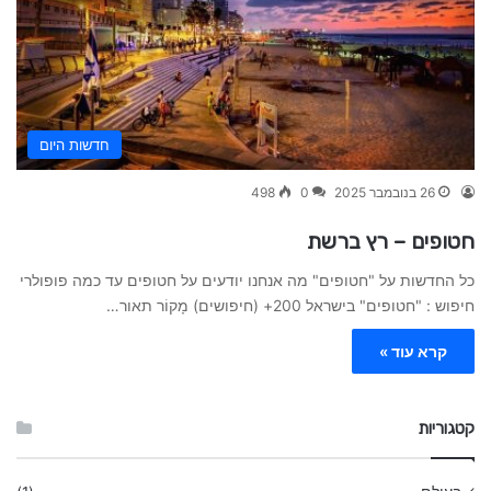
חדשות היום
26 בנובמבר 2025
0
498
חטופים – רץ ברשת
כל החדשות על "חטופים" מה אנחנו יודעים על חטופים עד כמה פופולרי
חיפוש : "חטופים" בישראל 200+ (חיפושים) מָקוֹר תאור…
קרא עוד »
קטגוריות