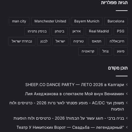
תגיות פופולריות
man city
Manchester United
Bayern Munich
Barcelona
PSG
Real Madrid
איראן
ביטחון
בנימין נתניהו
חיזבאללה
חמאס
טורקיה
ישראל
לבנון
נבחרת ישראל
פיגוע
צהל
קרואטיה
תוכן מקודם
SHEEP.CO DANCE PARTY — ЛЕТО 2026 в Калгари
Лия Ахеджакова в спектакле Мой внук Вениамин
משופן ועד AC/DC - מופע פסנתר לאור נרות 2026 - כרטיסים ולוח
הופעות
בניה ברבי - חוגג עשור על הבמות! 2026 - כרטיסים ולוח הופעות
"Театр У Никитских Ворот — Свадьба — легендарный