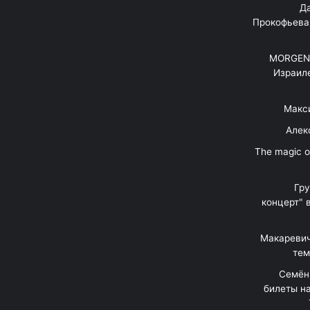
"Д
Прокофьева
MORGENS
Израил
Макс
Алек
"The magic 
Гр
концерт" 
Макаревич
тем
Семён
билеты на