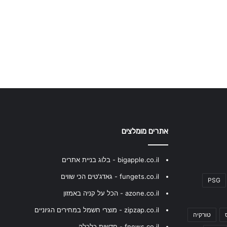
אתרים מומלצים
bigapple.co.il - בלוג בניית אתרים
fungets.co.il - גאדג'טים הכי שווים
PSG
azone.co.il - הכל על קניה באמזון
zipzap.co.il - מוצרי חשמל במחירים הגיוניים
טורקיה
fnews.co.il - חדשות כלכלה