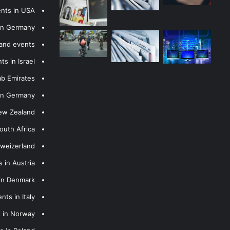
ents in USA
 in Germany
 and events
s in Israel
ab Emirates
 in Germany
New Zealand
outh Africa
hweizerland
 in Austria
 in Denmark
nts in Italy
s in Norway