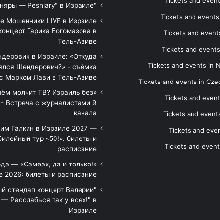
Tickets and event
"Песняры — Pesniary" в Израиле
Tickets and event
е Мошенники LIVE в Израиле
концерт Гарика Богомазова в
Tickets and events
Тель-Авиве
Tickets and events
дерович в Израиле: «Откуда
Tickets and events in 
ялся Шендерович?» - съёмка
с Марком Лави в Тель-Авиве
Tickets and events in Cze
 чём молчит ТВ? Израиль без
Tickets and event
 - Встреча с журналистами 9
канала
Tickets and event
им Галкин в Израиле 2027 —
Tickets and even
илейный тур «50!»: билеты и
Tickets and event
расписание
да — «Самеах, да и только!»
е 2026: билеты и расписание
ый стендап концерт Валерии
— Расслабься так у всех!" в
Израиле