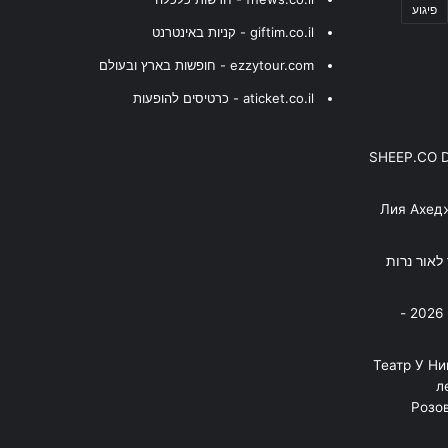
פיגוע
giftim.co.il - קניות באינטרנט
ezzytour.com - חופשות בארץ ובעולם
aticket.co.il - כרטיסים להופעות
SHEEP.CO 
Лия Ахед
פסנתר לאור נרות
בניה ברבי - חוגג עשור על הבמות! 2026 -
"Театр У Н
л
Розов