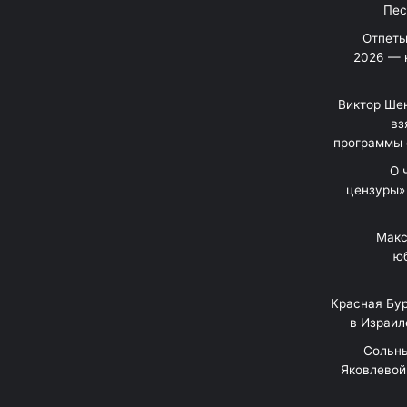
Отпеты
2026 — 
Виктор Шен
вз
программы 
«О
цензуры»
Макс
юб
Красная Бур
в Израил
"Сольн
Яковлевой 