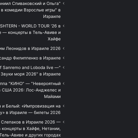
аниил Спиваковский и Ольга
 в комедии Взрослые игры" в
Израиле
HTERN - WORLD TOUR '26 в
е — концерты в Тель-Авиве и
Хайфе
им Леонидов в Израиле 2026
сандр Филиппенко в Израиле
of Sanremo and Loboda live —
Звуки моря 2026" в Израиле
уппа "КИНО" — "Невероятный
в США 2026: Лос-Анджелес и
Майами
 и Белый: «Импровизация на
у» в Израиле — билеты 2026
 Слепаков в Израиле 2026 —
 концерты в Хайфе, Нетании,
Тель-Авиве и других городах