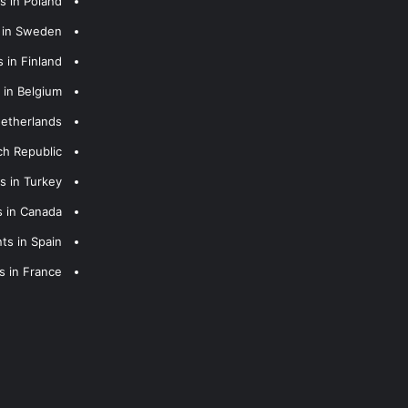
s in Poland
s in Sweden
 in Finland
 in Belgium
Netherlands
ch Republic
s in Turkey
s in Canada
ts in Spain
s in France