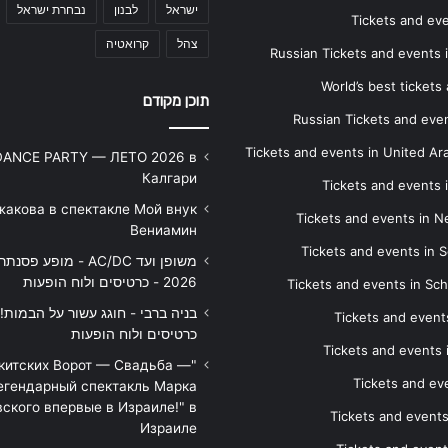
ישראל
לבנון
נבחרת ישראל
Tickets and ev
צהל
קרואטיה
Russian Tickets and events
World’s best tickets
תוכן מקודם
Russian Tickets and event
Tickets and events in United Ar
DANCE PARTY — ЛЕТО 2026 в
Калгари
Tickets and events
жакова в спектакле Мой внук
Tickets and events in 
Вениамин
Tickets and events in S
משופן ועד AC/DC - מופע 
2026 - כרטיסים ולוח הופעות
Tickets and events in Sc
Tickets and events
כרטיסים ולוח הופעות
Tickets and events
икитских Ворот — Свадьба —
Tickets and eve
егендарный спектакль Марка
ского впервые в Израиле!" в
Tickets and event
Израиле