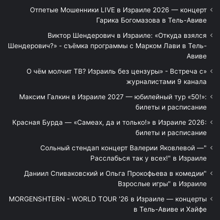
Отпетые Мошенники LIVE в Израиле 2026 — концерт
Гарика Богомазова в Тель-Авиве
Виктор Шендерович в Израиле: «Откуда взялся
Шендерович?» - съёмка программы с Марком Лави в Тель-
Авиве
«О чём молчит ТВ? Израиль без цензуры» - Встреча с
журналистами 9 канала
Максим Галкин в Израиле 2027 — юбилейный тур «50!»:
билеты и расписание
Красная Бурда — «Самеах, да и только!» в Израиле 2026:
билеты и расписание
"Сольный стендап концерт Валерии Яковлевой —
Расслабься так у всех!" в Израиле
"Даниил Спиваковский и Ольга Прокофьева в комедии
Взрослые игры" в Израиле
MORGENSHTERN - WORLD TOUR '26 в Израиле — концерты
в Тель-Авиве и Хайфе