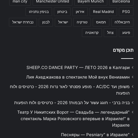
man city
Manchester United
Bayern Munich
Barcelona
PSG
Real Madrid
איראן
ביטחון
בנימין נתניהו
חיזבאללה
חמאס
טורקיה
ישראל
לבנון
נבחרת ישראל
פיגוע
צהל
קרואטיה
תוכן מקודם
SHEEP.CO DANCE PARTY — ЛЕТО 2026 в Калгари
Лия Ахеджакова в спектакле Мой внук Вениамин
משופן ועד AC/DC - מופע פסנתר לאור נרות 2026 - כרטיסים ולוח
הופעות
בניה ברבי - חוגג עשור על הבמות! 2026 - כרטיסים ולוח הופעות
"Театр У Никитских Ворот — Свадьба — легендарный
спектакль Марка Розовского впервые в Израиле!" в
Израиле
"Песняры — Pesniary" в Израиле