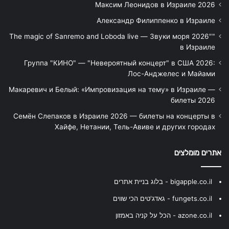
Максим Леонидов в Израиле 2026
Александр Филиппенко в Израиле
"The magic of Sanremo and Loboda live — Звуки моря 2026"
в Израиле
Группа "КИНО" — "Невероятный концерт" в США 2026:
Лос-Анджелес и Майами
Макаревич и Белый: «Импровизация на тему» в Израиле —
билеты 2026
Семён Слепаков в Израиле 2026 — билеты на концерты в
Хайфе, Нетании, Тель-Авиве и других городах
אתרים מומלצים
bigapple.co.il - בלוג בניית אתרים
fungets.co.il - גאדג'טים הכי שווים
azone.co.il - הכל על קניה באמזון