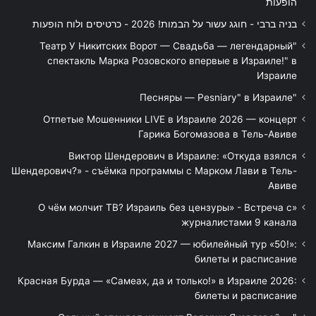
הופעות
בניה ברבי - חוגג עשור על הבמות! 2026 - כרטיסים ולוח הופעות
"Театр У Никитских Ворот — Свадьба — легендарный
спектакль Марка Розовского впервые в Израиле!" в
Израиле
"Песняры — Pesniary" в Израиле
Отпетые Мошенники LIVE в Израиле 2026 — концерт
Гарика Богомазова в Тель-Авиве
Виктор Шендерович в Израиле: «Откуда взялся
Шендерович?» - съёмка программы с Марком Лави в Тель-
Авиве
«О чём молчит ТВ? Израиль без цензуры» - Встреча с
журналистами 9 канала
Максим Галкин в Израиле 2027 — юбилейный тур «50!»:
билеты и расписание
Красная Бурда — «Самеах, да и только!» в Израиле 2026:
билеты и расписание