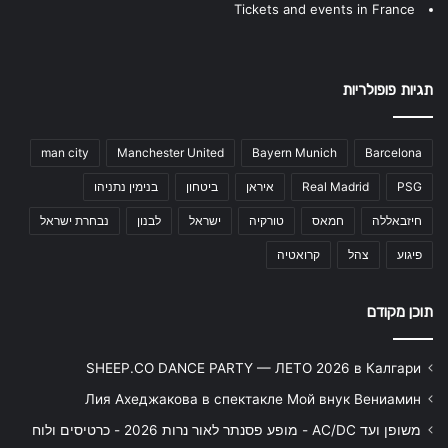
Tickets and events in France
תגיות פופולריות
man city
Manchester United
Bayern Munich
Barcelona
PSG
Real Madrid
איראן
ביטחון
בנימין נתניהו
חיזבאללה
חמאס
טורקיה
ישראל
לבנון
נבחרת ישראל
פיגוע
צהל
קרואטיה
תוכן מקודם
SHEEP.CO DANCE PARTY — ЛЕТО 2026 в Калгари
Лия Ахеджакова в спектакле Мой внук Вениамин
משופן ועד AC/DC - מופע פסנתר לאור נרות 2026 - כרטיסים ולוח