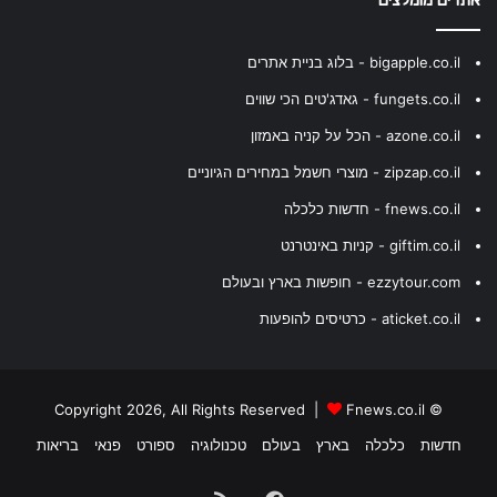
אתרים מומלצים
bigapple.co.il - בלוג בניית אתרים
fungets.co.il - גאדג'טים הכי שווים
azone.co.il - הכל על קניה באמזון
zipzap.co.il - מוצרי חשמל במחירים הגיוניים
fnews.co.il - חדשות כלכלה
giftim.co.il - קניות באינטרנט
ezzytour.com - חופשות בארץ ובעולם
aticket.co.il - כרטיסים להופעות
Fnews.co.il
© Copyright 2026, All Rights Reserved |
חדשות
כלכלה
בארץ
בעולם
טכנולוגיה
ספורט
פנאי
בריאות