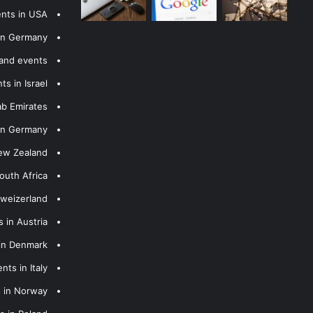
ents in USA
 in Germany
 and events
s in Israel
ab Emirates
 in Germany
New Zealand
outh Africa
hweizerland
 in Austria
 in Denmark
nts in Italy
s in Norway