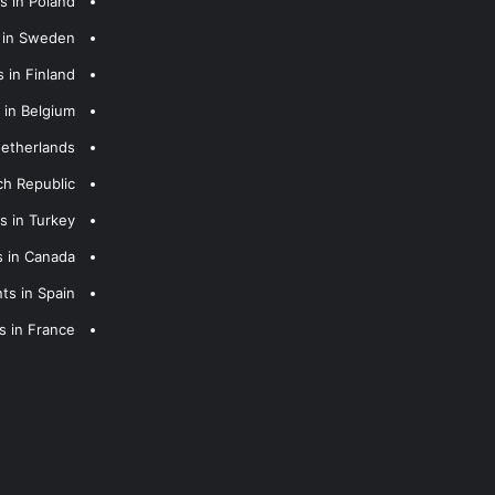
s in Poland
s in Sweden
 in Finland
 in Belgium
Netherlands
ch Republic
s in Turkey
s in Canada
ts in Spain
s in France