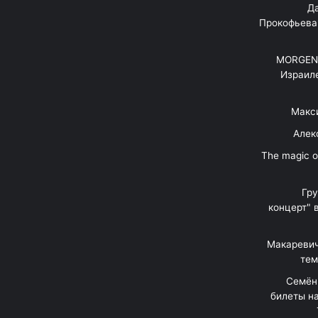
"Д
Прокофьева
MORGENS
Израил
Макс
Алек
"The magic 
Гр
концерт" 
Макаревич
тем
Семён
билеты на