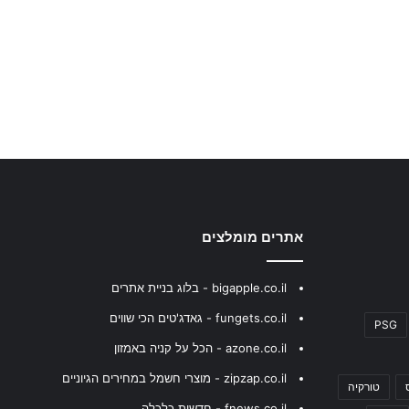
אתרים מומלצים
bigapple.co.il - בלוג בניית אתרים
fungets.co.il - גאדג'טים הכי שווים
PSG
azone.co.il - הכל על קניה באמזון
zipzap.co.il - מוצרי חשמל במחירים הגיוניים
טורקיה
fnews.co.il - חדשות כלכלה