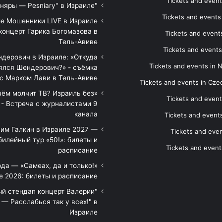
Tickets and event
"Песняры — Pesniary" в Израиле
Tickets and event
е Мошенники LIVE в Израиле
концерт Гарика Богомазова в
Tickets and events
Тель-Авиве
Tickets and events
дерович в Израиле: «Откуда
Tickets and events in 
ялся Шендерович?» - съёмка
с Марком Лави в Тель-Авиве
Tickets and events in Cze
 чём молчит ТВ? Израиль без
Tickets and event
 - Встреча с журналистами 9
канала
Tickets and event
им Галкин в Израиле 2027 —
Tickets and even
илейный тур «50!»: билеты и
Tickets and event
расписание
да — «Самеах, да и только!»
е 2026: билеты и расписание
ый стендап концерт Валерии
— Расслабься так у всех!" в
Израиле