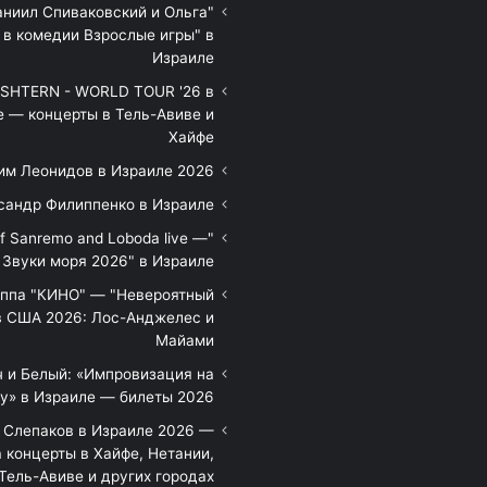
аниил Спиваковский и Ольга
 в комедии Взрослые игры" в
Израиле
HTERN - WORLD TOUR '26 в
е — концерты в Тель-Авиве и
Хайфе
им Леонидов в Израиле 2026
сандр Филиппенко в Израиле
of Sanremo and Loboda live —
Звуки моря 2026" в Израиле
уппа "КИНО" — "Невероятный
в США 2026: Лос-Анджелес и
Майами
 и Белый: «Импровизация на
у» в Израиле — билеты 2026
 Слепаков в Израиле 2026 —
 концерты в Хайфе, Нетании,
Тель-Авиве и других городах