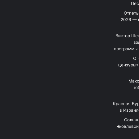
Отпеты
2026 — 
Виктор Шен
вз
программы 
«О
цензуры»
Макс
юб
Красная Бур
в Израил
"Сольн
Яковлевой 