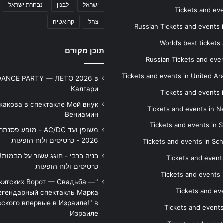
ישראל
לבנון
נבחרת ישראל
Tickets and ev
צהל
קרואטיה
Russian Tickets and events
World’s best tickets
תוכן מקודם
Russian Tickets and event
Tickets and events in United Ar
DANCE PARTY — ЛЕТО 2026 в
Калгари
Tickets and events
жакова в спектакле Мой внук
Tickets and events in 
Вениамин
Tickets and events in S
משופן ועד AC/DC - מופע 
2026 - כרטיסים ולוח הופעות
Tickets and events in Sc
Tickets and events
כרטיסים ולוח הופעות
Tickets and events
икитских Ворот — Свадьба —
Tickets and eve
егендарный спектакль Марка
ского впервые в Израиле!" в
Tickets and event
Израиле