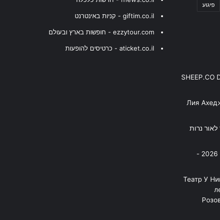
פיגוע
giftim.co.il - קניות באינטרנט
ezzytour.com - חופשות בארץ ובעולם
aticket.co.il - כרטיסים להופעות
SHEEP.CO 
Лия Ахед
פסנתר לאור נרות
בניה ברבי - חוגג עשור על הבמות! 2026 -
"Театр У Н
л
Розов