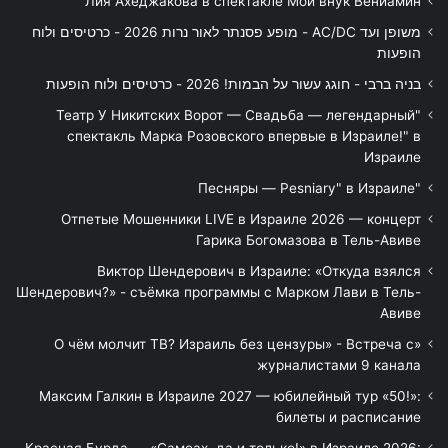
Лия Ахеджакова в спектакле Мой внук Вениамин
משופן ועד AC/DC - מופע פסנתר לאור נרות 2026 - כרטיסים ולוח
הופעות
בניה ברבי - חוגג עשור על הבמות! 2026 - כרטיסים ולוח הופעות
"Театр У Никитских Ворот — Свадьба — легендарный
спектакль Марка Розовского впервые в Израиле!" в
Израиле
"Песняры — Pesniary" в Израиле
Отпетые Мошенники LIVE в Израиле 2026 — концерт
Гарика Богомазова в Тель-Авиве
Виктор Шендерович в Израиле: «Откуда взялся
Шендерович?» - съёмка программы с Марком Лави в Тель-
Авиве
«О чём молчит ТВ? Израиль без цензуры» - Встреча с
журналистами 9 канала
Максим Галкин в Израиле 2027 — юбилейный тур «50!»:
билеты и расписание
Красная Бурда — «Самеах, да и только!» в Израиле 2026: