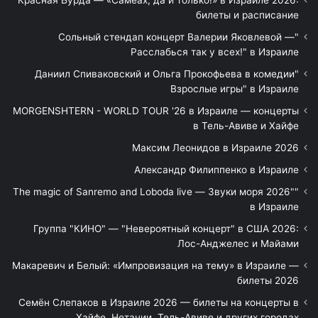
билеты и расписание
"Сольный стендап концерт Валерии Яковлевой —
Расслабься так у всех!" в Израиле
"Даниил Спиваковский и Ольга Прокофьева в комедии
Взрослые игры" в Израиле
MORGENSHTERN - WORLD TOUR '26 в Израиле — концерты
в Тель-Авиве и Хайфе
Максим Леонидов в Израиле 2026
Александр Филиппенко в Израиле
"The magic of Sanremo and Loboda live — Звуки моря 2026"
в Израиле
Группа "КИНО" — "Невероятный концерт" в США 2026:
Лос-Анджелес и Майами
Макаревич и Белый: «Импровизация на тему» в Израиле —
билеты 2026
Семён Слепаков в Израиле 2026 — билеты на концерты в
Хайфе, Нетании, Тель-Авиве и других городах