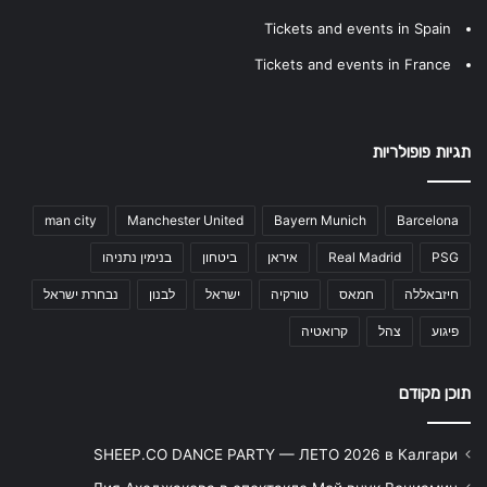
Tickets and events in Spain
Tickets and events in France
תגיות פופולריות
man city
Manchester United
Bayern Munich
Barcelona
PSG
Real Madrid
איראן
ביטחון
בנימין נתניהו
חיזבאללה
חמאס
טורקיה
ישראל
לבנון
נבחרת ישראל
פיגוע
צהל
קרואטיה
תוכן מקודם
SHEEP.CO DANCE PARTY — ЛЕТО 2026 в Калгари